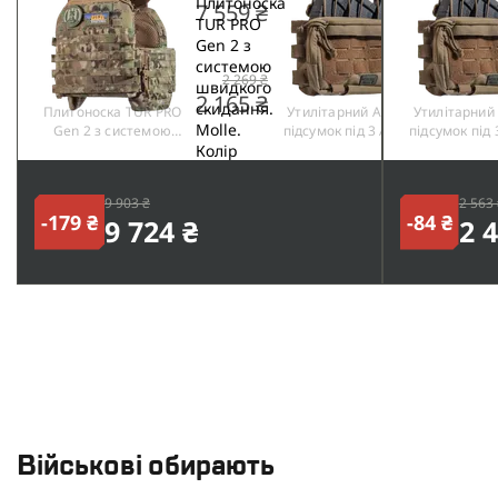
7 559 ₴
2 269 ₴
2 165 ₴
Плитоноска TUR PRO
Утилітарний Адмін-
Утилітарний
Gen 2 з системою
підсумок під 3 АК/AR
підсумок під 
швидкого скидання.
Койот MOLLE
Койот MO
Molle. Колір Мультикам.
Розмір XL
9 903 ₴
2 563 
-179 ₴
-84 ₴
9 724 ₴
2 
Військові обирають