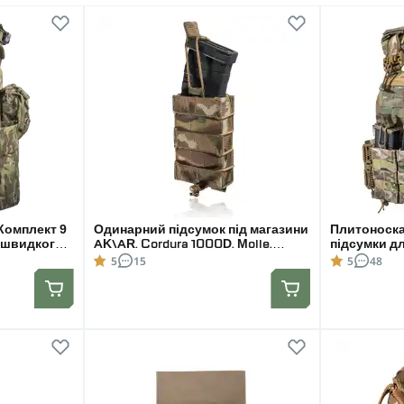
Комплект 9
Одинарний підсумок під магазини
Плитоноска
ю швидкого
AK\AR. Cordura 1000D. Molle.
підсумки д
 Мультикам.
Мультикам
швидкого ск
5
15
5
48
Мультикам.