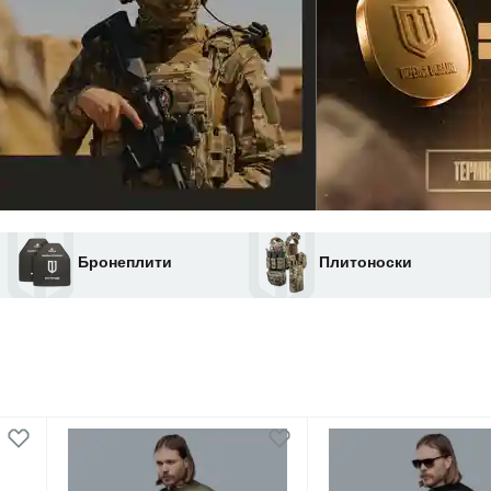
Бронеплити
Плитоноски