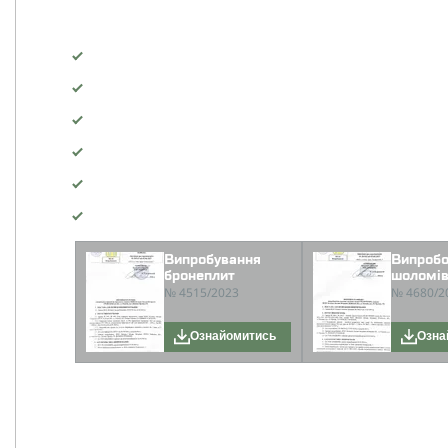
ПЕРЕВІРЕНІ ТОВАРИ НА ЗАХИС
ВАШОГО ЖИТТЯ
Візуальний огляд
Перевірка матеріалу
Випробування на балістичну стійкість
Перевірка стійкості до екстремальних умов
Тестування зносостійкості
Аналіз після тестування
Випробування
Випробо
бронеплит
шоломі
№ 4515/2023
№ 4680/2
Ознайомитись
Озна