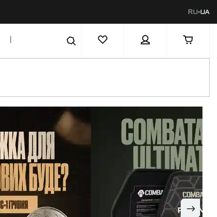
RU
UA
|
ОТОВІ!