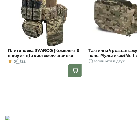
Плитоноска SVAROG (Комплект 9
Тактичний розвантаж
підсумків) з системою швидкого
пояс. Мультикам/Multi
скидання. Molle. Колір Піксель.
L/XL
Залишити відгук
5
22