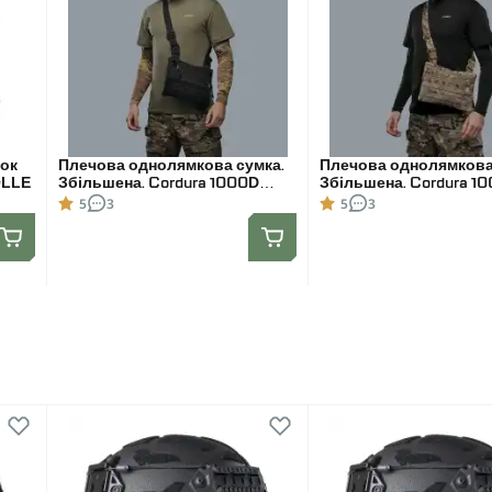
мок
Плечова однолямкова сумка.
Плечова однолямкова
OLLE
Збільшена. Cordura 1000D
Збільшена. Cordura 1
Чорна
Мультикам
5
3
5
3