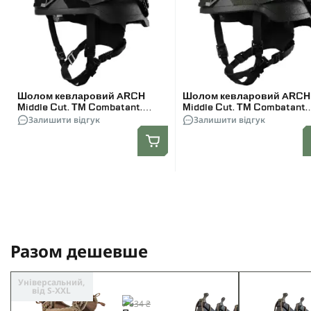
Шолом кевларовий ARCH
Шолом кевларовий ARCH
Middle Cut. ТМ Combatant.
Middle Cut. ТМ Combatant.
Чорний. Розмір XL
Залишити відгук
Олива. Розмір XL
Залишити відгук
Разом дешевше
Універсальний,
від S-XXL
7 634 ₴