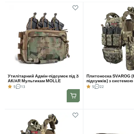
Утилітарний Адмін-підсумок під 3
Плитоноска SVAROG (
АК/AR Мультикам MOLLE
підсумків) з системо
скидання. Molle. Колір
5
13
5
22