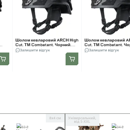
Шолом кевларовий ARCH High
Шолом кевларовий A
Cut. ТМ Combatant. Чорний.
Cut. ТМ Combatant. Чо
Розмір M
Залишити відгук
Розмір XL
Залишити відгук
8х4 см
Універсальний,
від S-XXL
2 283 ₴
7 634 ₴