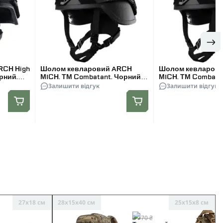
RCH High
Шолом кевларовий ARCH
Шолом кевларов
рний.
MICH. ТМ Combatant. Чорний.
MICH. ТМ Combata
Розмір S
Залишити відгук
Розмір M
Залишити відгук
27х18 см
28х15х40 см
25х15х8 см
3 770 ₴