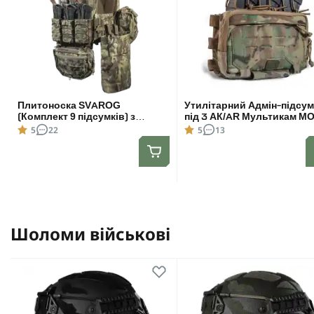
Плитоноска SVAROG
Утилітарний Адмін-підсу
(Комплект 9 підсумків) з
під 3 АК/AR Мультикам M
системою швидкого скидання.
5
22
5
13
Molle. Колір Мультикам.
Шоломи військові