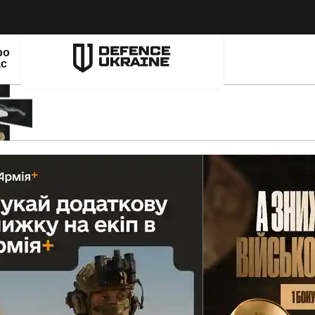
ро
ас
МИ Г