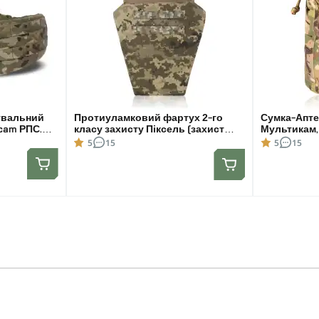
увальний
Протиуламковий фартух 2-го
Сумка-Апте
cam РПС.
класу захисту Піксель (захист
Мультикам,
паху з балістичним пакетом)
під аптечку
5
15
5
15
Розмір L