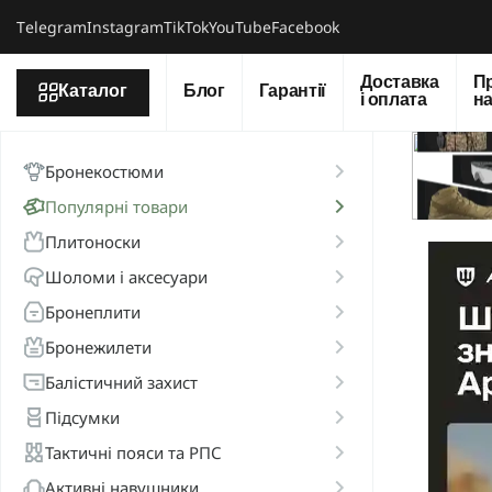
Тelegram
Instagram
TikTok
YouTube
Facebook
Доставка
П
Каталог
Блог
Гарантії
і оплата
н
Бронекостюми
Популярні товари
Плитоноски
Шоломи і аксесуари
Бронеплити
Бронежилети
Балістичний захист
Підсумки
Тактичні пояси та РПС
Активні навушники