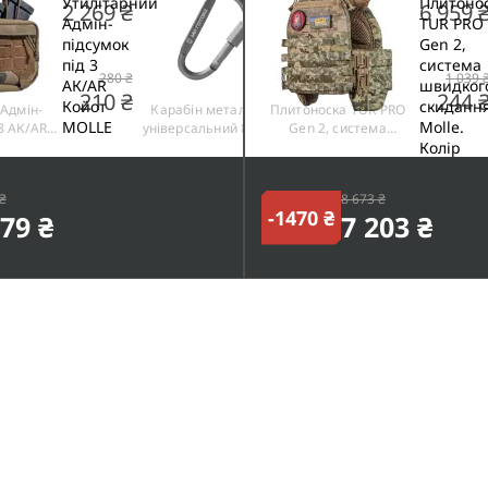
2 269 ₴
6 959 
280 ₴
1 039 
210 ₴
244 
 Адмін-
Карабін металевий
Плитоноска TUR PRO
3 АК/AR
універсальний 80 х 40
Gen 2, система
LLE
мм. Колiр Cріблястий
швидкого скидання.
Molle. Колір Піксель.
Розмір XL.
₴
8 673 ₴
-1470 ₴
479 ₴
7 203 ₴