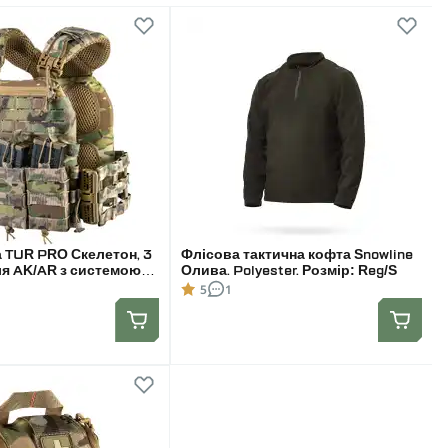
 TUR PRO Скелетон, 3
Флісова тактична кофта Snowline
ля AK/AR з системою
Олива. Polyester. Розмір: Reg/S
идання. Molle. Колір
5
1