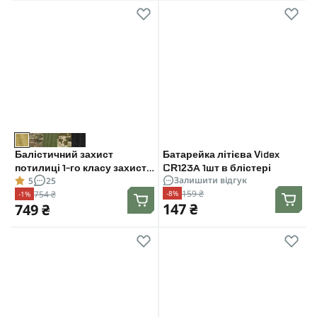
Балістичний захист
Батарейка літієва Videx
потилиці 1-го класу захисту.
CR123A 1шт в блістері
Залишити відгук
5
25
CORDURA 1000D. Койот
159 ₴
754 ₴
-8%
-1%
147 ₴
749 ₴