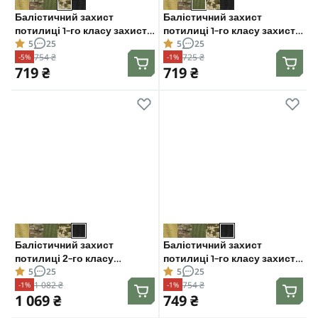
Балістичний захист
Балістичний захист
потилиці 1-го класу захисту.
потилиці 1-го класу захисту.
5
25
5
25
CORDURA 1000D. Піксель
CORDURA 1000D. Олива
754 ₴
725 ₴
-5%
-1%
719 ₴
719 ₴
Балістичний захист
Балістичний захист
потилиці 2-го класу
потилиці 1-го класу захисту.
5
25
5
25
захисту. CORDURA 1000D.
CORDURA 1000D. Чорний
1 082 ₴
754 ₴
-1%
-1%
Чорний
1 069 ₴
749 ₴