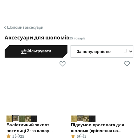
Шоломи і аксесуари
Аксесуари для шоломів
25 товарів
Фільтрувати
Балістичний захист
Підсумок-противага для
потилиці 2-го класу
шолома (кріплення на
5
25
5
3
захисту. CORDURA 1000D.
тилову частину). Cordura