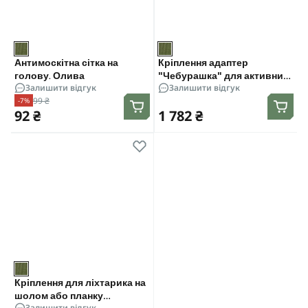
Антимоскітна сітка на
Кріплення адаптер
голову. Олива
"Чебурашка" для активних
Залишити відгук
Залишити відгук
навушників на шолом
99 ₴
-7%
Earmor M-16. Олива
92 ₴
1 782 ₴
Кріплення для ліхтарика на
шолом або планку
Залишити відгук