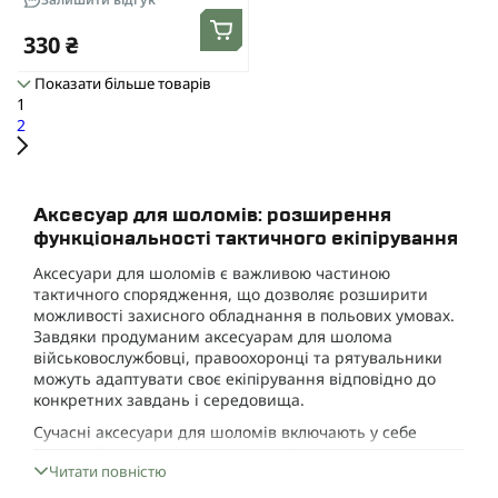
Picatinny. Олива
330 ₴
Показати більше товарів
1
2
Аксесуар для шоломів: розширення
функціональності тактичного екіпірування
Аксесуари для шоломів є важливою частиною
тактичного спорядження, що дозволяє розширити
можливості захисного обладнання в польових умовах.
Завдяки продуманим аксесуарам для шолома
військовослужбовці, правоохоронці та рятувальники
можуть адаптувати своє екіпірування відповідно до
конкретних завдань і середовища.
Сучасні аксесуари для шоломів включають у себе
широкий спектр рішень — від кріплень для
Читати повністю
навушників і ліхтарів до камуфляжних чохлів і систем
комунікації. Вони забезпечують не тільки додаткову