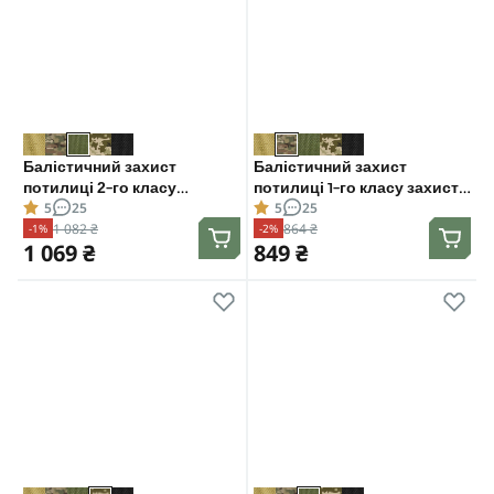
Балістичний захист
Балістичний захист
потилиці 2-го класу
потилиці 1-го класу захисту.
5
25
5
25
захисту. CORDURA 1000D.
CORDURA 1000D.
1 082 ₴
864 ₴
-1%
-2%
Олива
Мультикам
1 069 ₴
849 ₴