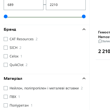
Бренд
Гемост
Hemost
CAT Resources
2
Зали
SICH
2
2 210
Celox
1
QuikClot
2
Матеріал
Нейлон, поліпропілен і металеві вставки
2
ПВХ
1
Поліуретан
1