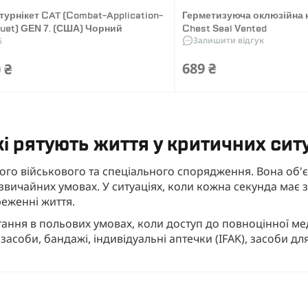
турнікет CAT (Combat-Application-
Герметизуюча оклюзійна 
quet) GEN 7. (США) Чорний
Chest Seal Vented
Залишити відгук
6
689 ₴
 ₴
і рятують життя у критичних сит
го військового та спеціального спорядження. Вона об'є
вичайних умовах. У ситуаціях, коли кожна секунда має 
еженні життя.
ання в польових умовах, коли доступ до повноцінної м
асоби, бандажі, індивідуальні аптечки (IFAK), засоби дл
 асортимент засобів тактичної медицини, що відповідаю
 так і для співробітників правоохоронних органів, рятувал