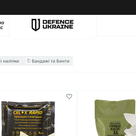
ро
ас
і наліпки
Бандажі та Бинти