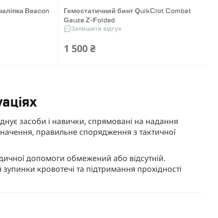
наліпка Beacon
Гемостатичний бинт QuikClot Combat
Gauze Z-Folded
Залишити відгук
1 500 ₴
уаціях
днує засоби і навички, спрямовані на надання
значення, правильне спорядження з тактичної
едичної допомоги обмежений або відсутній.
я зупинки кровотечі та підтримання прохідності
ть міжнародним стандартам безпеки та
ьників, волонтерів та всіх, хто готовий до дій у