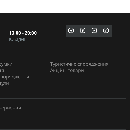
 існує ряд обов'язкових елементів, без яких не
10:00 - 20:00
ВИХІДНІ
сумки
Туристичне спорядження
тя
Акційні товари
спорядження
тули
вальні матеріали, ізраїльські бандажі та аптечки для
овернення
лий доступ у стресових умовах.
 сумісність із системами MOLLE, легкість відкриття