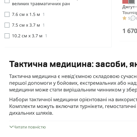
великих травматичних ран
Джгут-
Tourni
7.6 см х 1.5 м
1
5
7.5 см х 3.7 м
1
1 670
10.2 см х 3.7 м
1
Тактична медицина: засоби, як
Тактична медицина є невід'ємною складовою сучасно
першої допомоги у бойових, екстремальних або надз
медицини може стати вирішальним чинником у збер
Набори тактичної медицини орієнтовані на використ
Комплекти можуть включати турнікети, гемостатичні з
дихальних шляхів.
У магазині Defence Ukraine представлений широкий
Читати повністю
ефективності. Продукція підходить як для військових,
критичних умовах.