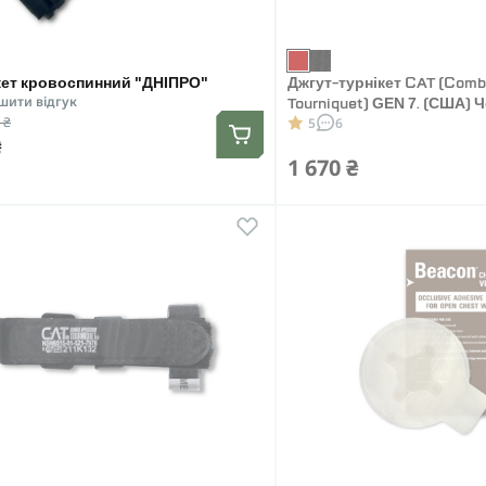
ет кровоспинний "ДНІПРО"
Джгут-турнікет CAT (Comb
шити відгук
Tourniquet) GEN 7. (США)
 ₴
5
6
₴
1 670 ₴