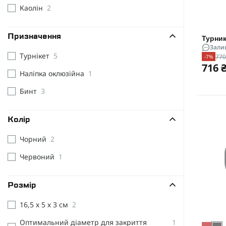
Каолін
2
Призначення
Турник
Зали
Турнікет
5
770
-7%
716 
Наліпка оклюзійна
1
Бинт
3
Колір
Чорний
2
Червоний
1
Розмір
16,5 х 5 х 3 см
2
Оптимальний діаметр для закриття
1