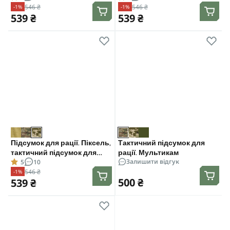
546 ₴
546 ₴
-1%
-1%
4400/4800
539 ₴
539 ₴
Підсумок для рації. Піксель,
Тактичний підсумок для
тактичний підсумок для
рації. Мультикам
Залишити відгук
5
10
Motorola 4400/4800
546 ₴
-1%
500 ₴
539 ₴