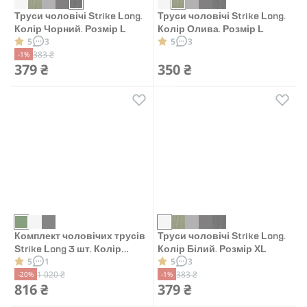
Труси чоловічі Strike Long.
Труси чоловічі Strike Long.
Колір Чорний. Розмір L
Колір Олива. Розмір L
5
3
5
3
383 ₴
-1%
379 ₴
350 ₴
Комплект чоловічих трусів
Труси чоловічі Strike Long.
Strike Long 3 шт. Колір
Колір Білий. Розмір XL
5
1
5
3
білий, олива, сірий. Розмір
1 020 ₴
383 ₴
-20%
-1%
L
816 ₴
379 ₴