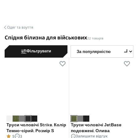
Одяг та взуття
Спідня білизна для військових
22 товарів
Фільтрувати
Труси чоловічі Strike. Колір
Труси чоловічі JetBase
Темно-сірий. Розмір S
подовжені. Олива
Залишити відгук
5
3