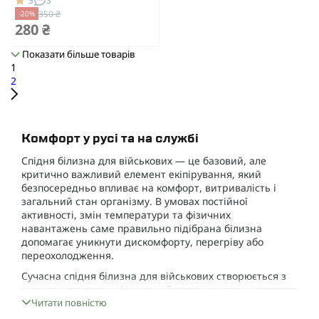
5
3
350 ₴
-20%
280 ₴
Показати більше товарів
1
2
Комфорт у русі та на службі
Спідня білизна для військових — це базовий, але
критично важливий елемент екіпірування, який
безпосередньо впливає на комфорт, витривалість і
загальний стан організму. В умовах постійної
активності, змін температури та фізичних
навантажень саме правильно підібрана білизна
допомагає уникнути дискомфорту, перегріву або
переохолодження.
Сучасна спідня білизна для військових створюється з
урахуванням специфіки служби — вона повинна
відводити вологу, швидко висихати, не обмежувати
Читати повністю
рухів і витримувати інтенсивне використання. Якщо