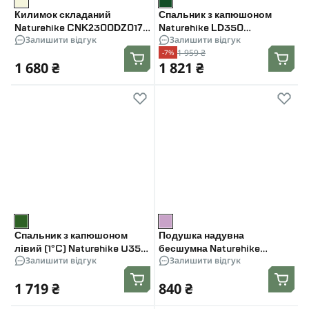
Килимок складаний
Спальник з капюшоном
Naturehike CNK2300DZ017
Naturehike LD350
Залишити відгук
Залишити відгук
IXPE, із алюмінієвою
CNK2300SD016, темно-
1 959 ₴
-7%
плівкою, бежевий
зелений
1 680 ₴
1 821 ₴
Спальник з капюшоном
Подушка надувна
лівий (1°C) Naturehike U350
бесшумна Naturehike
Залишити відгук
Залишити відгук
NH20MSD07. Зелений
CNH22DZ011, бузковий
1 719 ₴
840 ₴