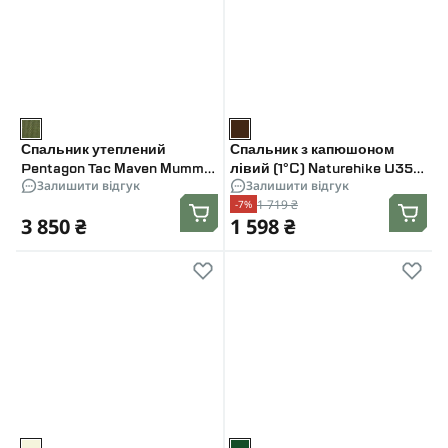
Спальник утеплений
Спальник з капюшоном
Pentagon Tac Maven Mummy.
лівий (1°C) Naturehike U350
Залишити відгук
Залишити відгук
Олива
NH20MSD07. Коричневий
1 719 ₴
-7%
3 850 ₴
1 598 ₴