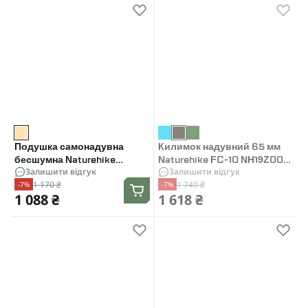
Подушка самонадувна
Килимок надувний 65 мм
бесшумна Naturehike
Naturehike FC-10 NH19Z001-
Залишити відгук
Залишити відгук
NH21ZT001, персиковий
P. Графіт
1 170 ₴
1 740 ₴
-7%
-7%
1 088 ₴
1 618 ₴