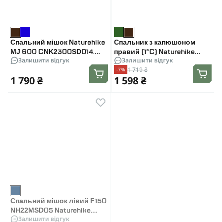
Спальний мішок Naturehike
Спальник з капюшоном
MJ 600 CNK2300SD014.
правий (1°C) Naturehike
Залишити відгук
Залишити відгук
Коричневий
U350 NH20MSD07.
1 719 ₴
-7%
Коричневий
1 790 ₴
1 598 ₴
Спальний мішок лівий F150
NH22MSD05 Naturehike.
Залишити відгук
Темно-блакитний