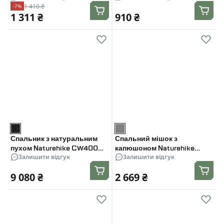
1 410 ₴
-7%
зелена
1 311 ₴
910 ₴
Спальник з натуральним
Спальний мішок з
пухом Naturehike CW400
капюшоном Naturehike
Залишити відгук
Залишити відгук
NH18C400-D, p-р L, чорно-
Clear Sky CNK2450WS042.
блакитний
Сірий
9 080 ₴
2 669 ₴