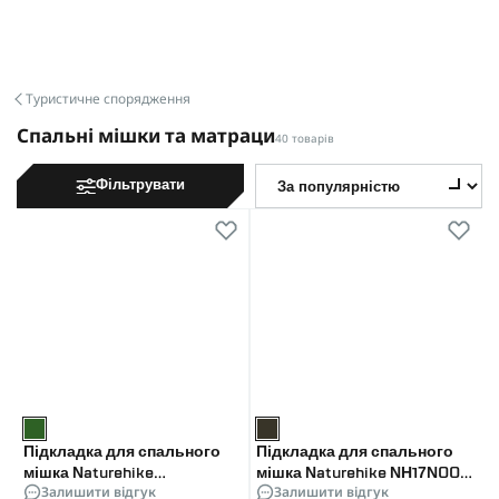
Туристичне спорядження
Спальні мішки та матраци
40 товарів
Фільтрувати
Підкладка для спального
Підкладка для спального
мішка Naturehike
мішка Naturehike NH17N002-
Залишити відгук
Залишити відгук
CNH22SD016, нейлон,
D, поліестер, графіт