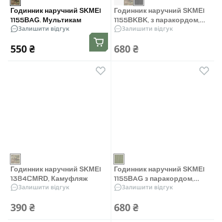
Годинник наручний SKMEI
Годинник наручний SKMEI
1155BAG. Мультикам
1155BKBK, з паракордом,
Залишити відгук
Залишити відгук
компасом, термометром,
свистком, кресалом,
550 ₴
680 ₴
Чорний
Годинник наручний SKMEI
Годинник наручний SKMEI
1384CMRD, Камуфляж
1155BAG з паракордом,
Залишити відгук
Залишити відгук
компасом та огнивом,
Олива
390 ₴
680 ₴