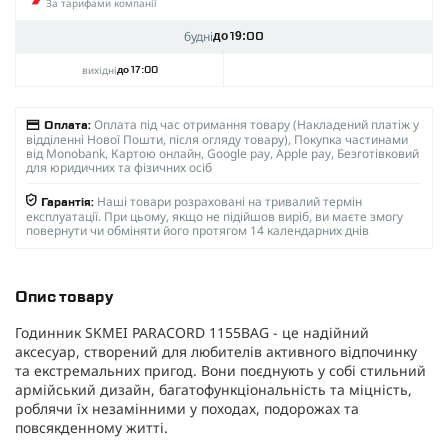
За тарифами компанії
будні
до 19:00
вихідні
до 17:00
Оплата під час отримання товару (Накладений платіж у
Оплата:
відділенні Нової Пошти, після огляду товару), Покупка частинами
від Monobank, Картою онлайн, Google pay, Apple pay, Безготівковий
для юридичних та фізичних осіб
Наші товари розраховані на тривалий термін
Гарантія:
експлуатації. При цьому, якщо не підійшов виріб, ви маєте змогу
повернути чи обміняти його протягом 14 календарних днів
Опис товару
Годинник SKMEI PARACORD 1155BAG - це надійний
аксесуар, створений для любителів активного відпочинку
та екстремальних пригод. Вони поєднують у собі стильний
армійський дизайн, багатофункціональність та міцність,
роблячи їх незамінними у походах, подорожах та
повсякденному житті.