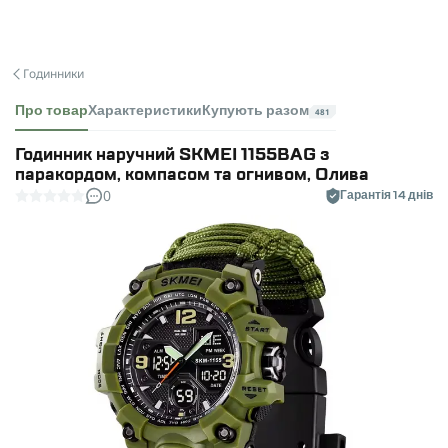
Годинники
Про товар
Характеристики
Купують разом
481
Годинник наручний SKMEI 1155BAG з
паракордом, компасом та огнивом, Олива
0
Гарантія 14 днів