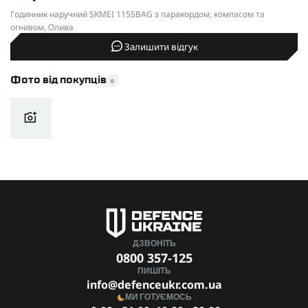
Годинник наручний SKMEI 1155BAG з паракордом, компасом та
огнивом, Олива
Залишити відгук
Фото від покупців
0
ДЗВОНІТЬ
0800 357-125
ПИШІТЬ
info@defenceukr.com.ua
МИ ГОТУЄМОСЬ