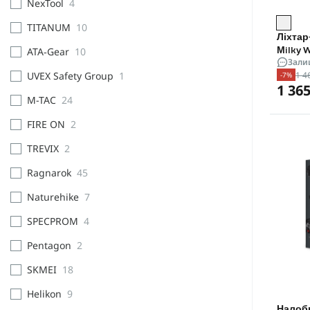
NexTool
4
TITANUM
10
Ліхтар
ATA‑Gear
10
Milky 
Зали
1 4
UVEX Safety Group
1
-7%
1 365
M-TAC
24
FIRE ON
2
TREVIX
2
Ragnarok
45
Naturehike
7
SPECPROM
4
Pentagon
2
SKMEI
18
Helikon
9
Налобн