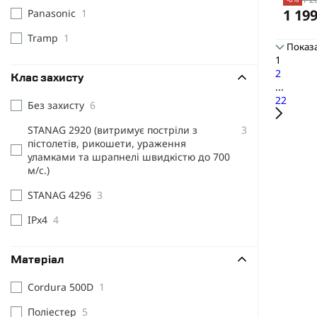
1 199
Panasonic
1
Tramp
1
Показа
1
2
Клас захисту
...
22
Без захисту
6
STANAG 2920 (витримує постріли з
3
пістолетів, рикошети, ураження
уламками та шрапнелі швидкістю до 700
м/с.)
STANAG 4296
3
IPx4
4
Матеріал
Cordura 500D
1
Поліестер
5