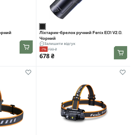
Чорний
Ліхтарик-брелок ручний Fenix E01 V2.0.
Чорний
Залишити відгук
730 ₴
-7%
678 ₴