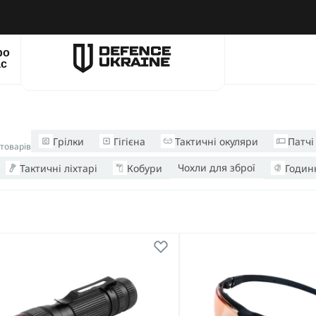
ро
ас
Грілки
Гігієна
Тактичні окуляри
Патчі
 товарів
Чохли для зброї
Тактичні ліхтарі
Кобури
Годин