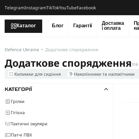
Тelegram
Instagram
TikTok
YouTube
Facebook
Доставка
П
Каталог
Блог
Гарантії
і оплата
н
Defence Ukraine
Додаткове спорядження
Додаткове спорядження
316
Килимки для сидіння
Наколінники та налокітники
КАТЕГОРІЇ
Грілки
Гігієна
Тактичні окуляри
Патчі ПВХ