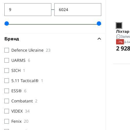
Ліхтар
Зали
Бренд
3 1
-7%
2 928
Defence Ukraine
23
UARMS
6
SICH
1
5.11 Tactical®
1
ESS®
6
Combatant
2
VIDEX
34
Fenix
20