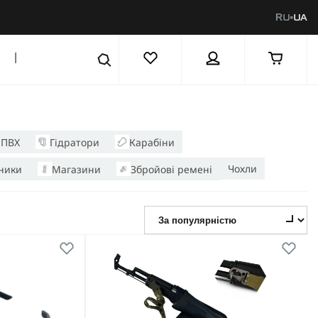
RU
UA
|
 ПВХ
Гідратори
Карабіни
Чохли
ники
Магазини
Збройові ремені