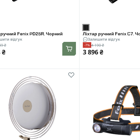
 ручний Fenix PD25R. Чорний
Ліхтар ручний Fenix C7. 
шити відгук
Залишити відгук
49 ₴
4 190 ₴
-7%
 ₴
3 896 ₴