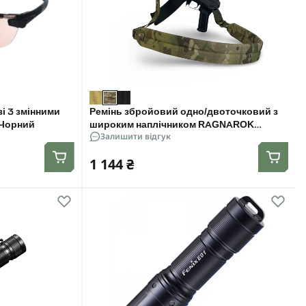
зі 3 змінними
Ремінь збройовий одно/двоточковий з
. Чорний
широким наплічником RAGNAROK
Залишити відгук
RAGNARR Мультикам
1 144 ₴