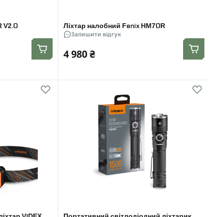
 V2.0
Ліхтар налобний Fenix HM70R
Залишити відгук
4 980 ₴
ліхтар VIDEX
Портативний світлодіодний ліхтарик