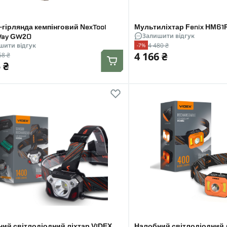
-гірлянда кемпінговий NexTool
Мультиліхтар Fenix HM61R
Залишити відгук
Way GW20
4 480 ₴
шити відгук
-7%
4 166 ₴
68 ₴
 ₴
ий світлодіодний ліхтар VIDEX
Налобний світлодіодний 