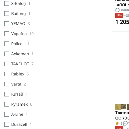
X-Balog
1
1400L
Зали
Bailong
1
1 2
-7%
1 205
YEMAO
3
Україна
10
Police
11
Aokeman
1
TAKEHOT
7
Rablex
6
Varta
2
Китай
1
Pyramex
6
Тактич
A-Line
1
CORDU
5
Duracell
1
1 2
-0%