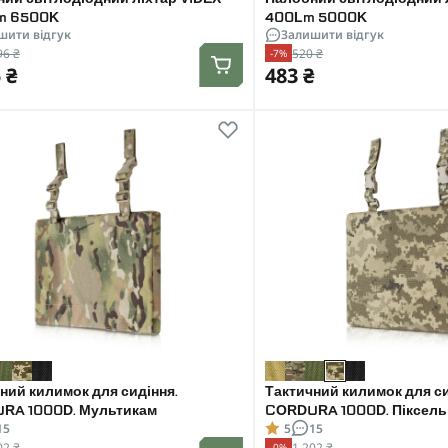
m 6500K
400Lm 5000K
шити відгук
Залишити відгук
96 ₴
520 ₴
-7%
 ₴
483 ₴
ний килимок для сидіння.
Тактичний килимок для си
RA 1000D. Мультикам
CORDURA 1000D. Піксель
15
5
15
02 ₴
1 202 ₴
-0%