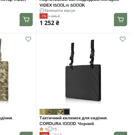
VIDEX 1500Lm 5000K
Залишити відгук
1 346 ₴
-7%
1 252 ₴
діння.
Тактичний килимок для сидіння.
CORDURA 1000D. Чорний
5
15
1 202 ₴
-28%