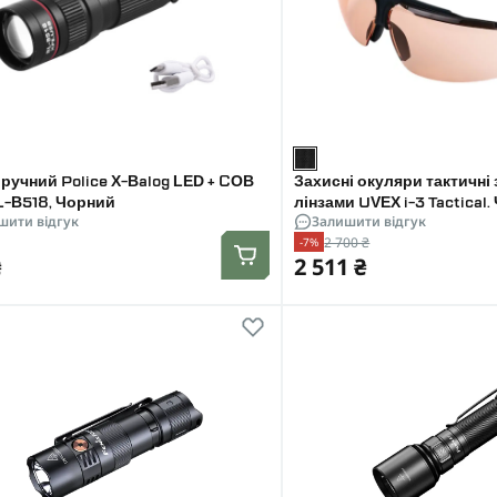
 ручний Police X-Balog LED + COB
Захисні окуляри тактичні 
-B518, Чорний
лінзами UVEX i-3 Tactical
шити відгук
Залишити відгук
2 700 ₴
-7%
₴
2 511 ₴