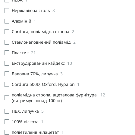
Нержавіюча сталь
3
Алюміній
1
Cordura, поліамідна стропа
2
Стеклонаповнений поліамід
2
Пластик
21
Екструдірований кайдекс
10
Бавовна 70%, липучка
3
Cordura 500D, Oxford, Hypalon
1
поліамідна стропа, ацеталова фурнітура
12
(витримує понад 100 кг)
ПВХ, липучка
5
100% віскоза
1
поліетиленвінілацетат
1