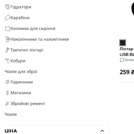
Гідратори
Карабіни
Килимки для сидіння
Наколінники та налокітники
Тактичні ліхтарі
Ліхтар
USB BL
Зали
Кобури
259 
Чохли для зброї
Годинники
Магазини
Збройові ремені
Чохли
ЦІНА