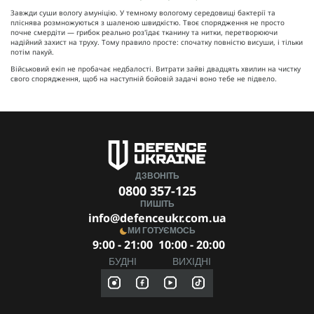
Завжди суши вологу амуніцію. У темному вологому середовищі бактерії та
пліснява розмножуються з шаленою швидкістю. Твоє спорядження не просто
почне смердіти — грибок реально роз'їдає тканину та нитки, перетворюючи
надійний захист на труху. Тому правило просте: спочатку повністю висуши, і тільки
потім пакуй.
Військовий екіп не пробачає недбалості. Витрати зайві двадцять хвилин на чистку
свого спорядження, щоб на наступній бойовій задачі воно тебе не підвело.
ДЗВОНІТЬ
0800 357-125
ПИШІТЬ
info@defenceukr.com.ua
МИ ГОТУЄМОСЬ
9:00 - 21:00
10:00 - 20:00
БУДНІ
ВИХІДНІ