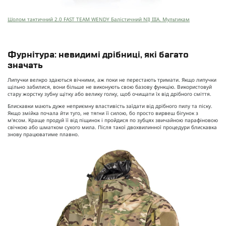
Шолом тактичний 2.0 FAST TEAM WENDY Балістичний NIJ IIIA. Мультикам
Фурнітура: невидимі дрібниці, які багато
значать
Липучки велкро здаються вічними, аж поки не перестають тримати. Якщо липучки
щільно забилися, вони більше не виконують свою базову функцію. Використовуй
стару жорстку зубну щітку або велику голку, щоб очищати їх від дрібного сміття.
Блискавки мають дуже неприємну властивість заїдати від дрібного пилу та піску.
Якщо змійка почала йти туго, не тягни її силою, бо просто вирвеш бігунок з
м'ясом. Краще продуй її від піщинок і пройдися по зубцях звичайною парафіновою
свічкою або шматком сухого мила. Після такої двохвилинної процедури блискавка
знову працюватиме плавно.