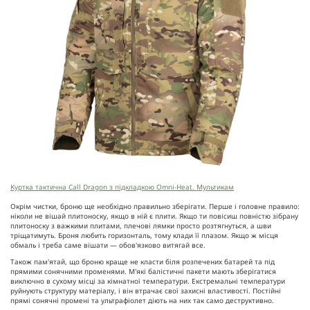
Куртка тактична Call Dragon з підкладкою Omni-Heat. Мультикам
Окрім чистки, броню ще необхідно правильно зберігати. Перше і головне правило:
ніколи не вішай плитоноску, якщо в ній є плити. Якщо ти повісиш повністю зібрану
плитоноску з важкими плитами, плечові лямки просто розтягнуться, а шви
тріщатимуть. Броня любить горизонталь, тому клади її плазом. Якщо ж місця
обмаль і треба саме вішати — обов'язково витягай все.
Також пам'ятай, що броню краще не класти біля розпечених батарей та під
прямими сонячними променями. М'які балістичні пакети мають зберігатися
виключно в сухому місці за кімнатної температури. Екстремальні температури
руйнують структуру матеріалу, і він втрачає свої захисні властивості. Постійні
прямі сонячні промені та ультрафіолет діють на них так само деструктивно.