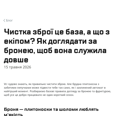
Блог
Чистка зброї це база, а що з
екіпом? Як доглядати за
бронею, щоб вона служила
довше
15 травня 2026
Усі чудово знають, як правильно чистити зброю. Але брудна плитоноска з
забитими липучками може підвести тебе так само, як і заклинений автомат в
найгірший момент. Розбираємо базові правила догляду за бронею та фурнітурою,
щоб усе це добро працювало не один короткий сезон.
Броня — плитоноски та шоломи люблять
мʼякість