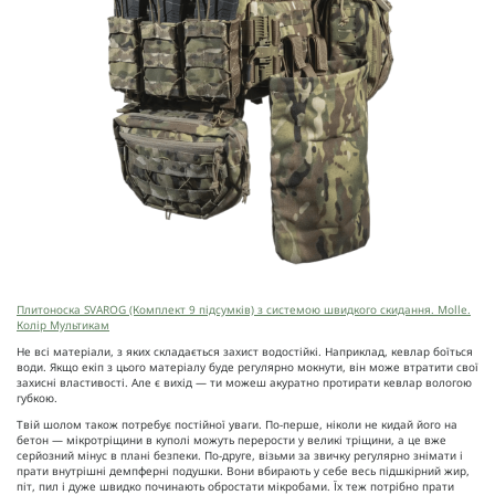
Плитоноска SVAROG (Комплект 9 підсумків) з системою швидкого скидання. Molle.
Колір Мультикам
Не всі матеріали, з яких складається захист водостійкі. Наприклад, кевлар боїться
води. Якщо екіп з цього матеріалу буде регулярно мокнути, він може втратити свої
захисні властивості. Але є вихід — ти можеш акуратно протирати кевлар вологою
губкою.
Твій шолом також потребує постійної уваги. По-перше, ніколи не кидай його на
бетон — мікротріщини в куполі можуть перерости у великі тріщини, а це вже
серйозний мінус в плані безпеки. По-друге, візьми за звичку регулярно знімати і
прати внутрішні демпферні подушки. Вони вбирають у себе весь підшкірний жир,
піт, пил і дуже швидко починають обростати мікробами. Їх теж потрібно прати