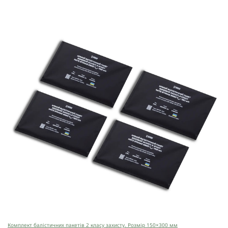
Комплект балістичних пакетів 2 класу захисту. Розмір 150×300 мм