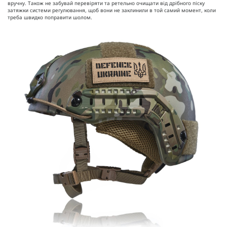
вручну. Також не забувай перевіряти та ретельно очищати від дрібного піску
затяжки системи регулювання, щоб вони не заклинили в той самий момент, коли
треба швидко поправити шолом.