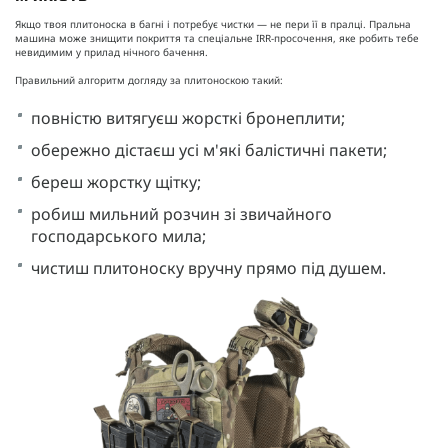
Якщо твоя плитоноска в багні і потребує чистки — не пери її в пралці. Пральна
машина може знищити покриття та спеціальне IRR-просочення, яке робить тебе
невидимим у прилад нічного бачення.
Правильний алгоритм догляду за плитоноскою такий:
повністю витягуєш жорсткі бронеплити;
обережно дістаєш усі м'які балістичні пакети;
береш жорстку щітку;
робиш мильний розчин зі звичайного
господарського мила;
чистиш плитоноску вручну прямо під душем.