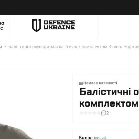
ро
ас
и
Балістичні окуляри-маска Trevix з комплектом 3 лінз. Чорни
Немає в наявності
Балістичні 
комплектом 
2
Чорний
Колір