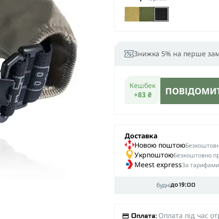
Знижка 5% на перше за
Кешбек
ПОВІДОМИТ
+83 ₴
Доставка
Новою поштою
Безкоштовна
Укрпоштою
Безкоштовно пр
Meest express
За тарифами
будні
до 19:00
Оплата під час о
Оплата: