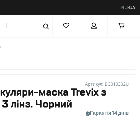
RU
UA
|
й
Артикул: BG010302U
окуляри-маска Trevix з
3 лінз. Чорний
Гарантія 14 днів