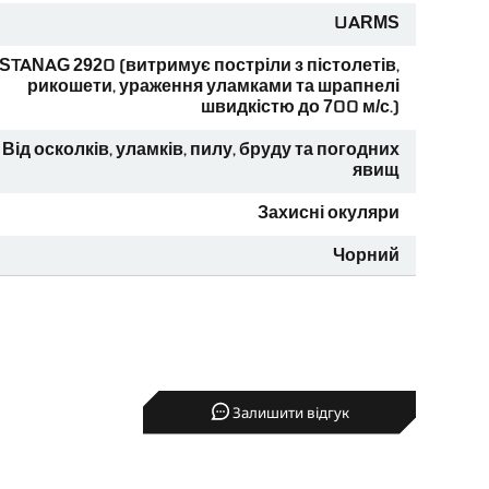
UARMS
становити діоптрійні лінзи. Це робить окуляри
STANAG 2920 (витримує постріли з пістолетів,
рикошети, ураження уламками та шрапнелі
криття лінз запобігає їх запотіванню та
швидкістю до 700 м/с.)
Від осколків, уламків, пилу, бруду та погодних
забезпечує щільне та комфортне прилягання до
явищ
Захисні окуляри
розора, жовта, темна). Це дозволяє швидко
Чорний
 Низький профіль гарантує сумісність з
3 полікарбонатних лінзи (прозора, жовта і
иборами нічного бачення.
темна), чохол
рюють зображення, гарантуючи чітке бачення.
Залишити відгук