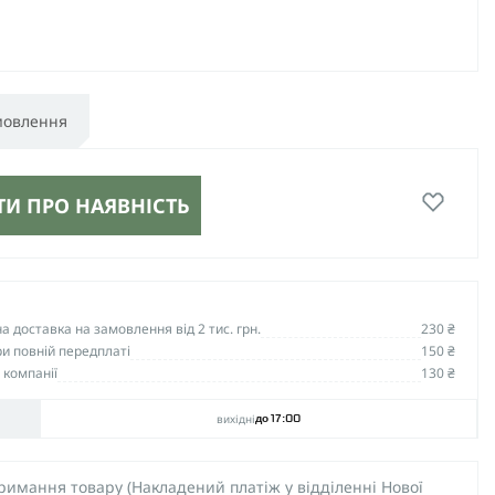
мовлення
И ПРО НАЯВНІСТЬ
 доставка на замовлення від 2 тис. грн.
230 ₴
и повній передплаті
150 ₴
 компанії
130 ₴
вихідні
до 17:00
тримання товару (Накладений платіж у відділенні Нової