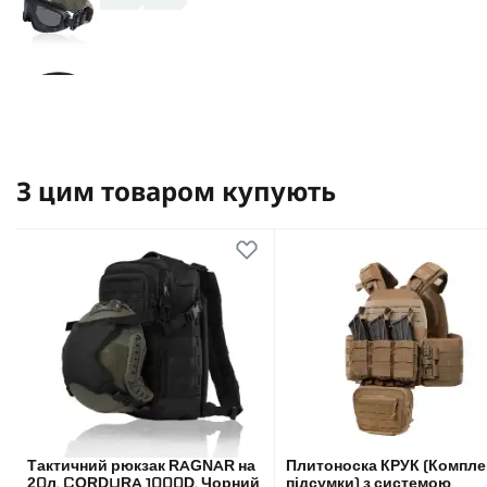
З цим товаром купують
Тактичний рюкзак RAGNAR на
Плитоноска КРУК (Компле
20л. CORDURA 1000D. Чорний
підсумки) з системою