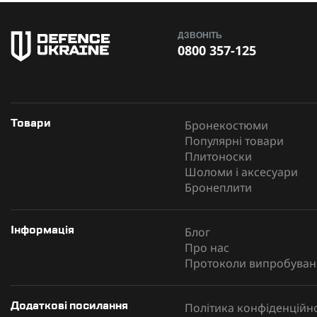
ДЗВОНІТЬ
0800 357-125
Бронекостюми
Товари
Популярні товари
Плитоноски
Шоломи і аксесуари
Бронеплити
Блог
Інформація
Про нас
Протоколи випробуван
Політика конфіденційно
Додаткові посилання