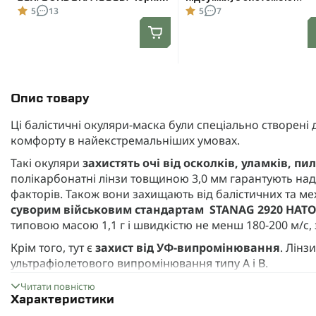
швидкого скидання. Molle.
5
13
5
7
Колір Койот.
Опис товару
Ці балістичні окуляри-маска були спеціально створені
комфорту в найекстремальніших умовах.
Такі окуляри
захистять очі від осколків, уламків, пи
полікарбонатні лінзи товщиною 3,0 мм гарантують над
факторів. Також вони захищають від балістичних та ме
суворим військовим стандартам STANAG 2920 НАТ
типовою масою 1,1 г і швидкістю не менш 180-200 м/с, з
Крім того, тут є
захист від УФ-випромінювання
. Лінз
ультрафіолетового випромінювання типу A і B.
Технічні характеристики окулярів-маски:
Читати повністю
Характеристики
Є система вентиляції
, яка забезпечує циркуляцію п