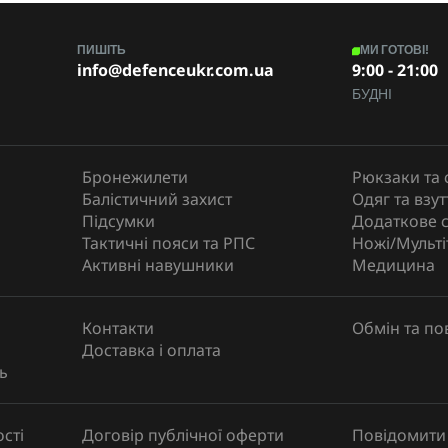
ПИШІТЬ
МИ ГОТОВІ!
info@defenceukr.com.ua
9:00 - 21:00
БУДНІ
Бронежилети
Рюкзаки та 
Балістичний захист
Одяг та взут
Підсумки
Додаткове 
Тактичні пояси та РПС
Ножі/Мульті
Активні навушники
Медицина
Контакти
Обмін та п
Доставка і оплата
ь
сті
Договір публічної оферти
Повідомити