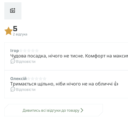
Полікарбонатні лінзи: прозора, жовта і темна,
М'який чохол для окулярів,
Футляр для всього набору,
5
Інструкція з експлуатації.
2 відгука
Ці балістичні окуляри - це необхідний елемент споряд
структур, любителів страйкболу, туристів та всіх, хто 
Ігор
Чудова посадка, нічого не тисне. Комфорт на макси
умовах.
Відповісти
Олексій
Тримається щільно, ніби нічого не на обличчі 👍
Відповісти
Дивитись всі відгуки до товару