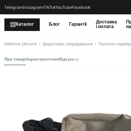
Тelegram
Instagram
TikTok
YouTube
Facebook
Доставка
П
Каталог
Блог
Гарантії
і оплата
н
Defence Ukraine
Додаткове спорядження
Тактичні окуляр
Про товар
Характеристики
Відгуки
2