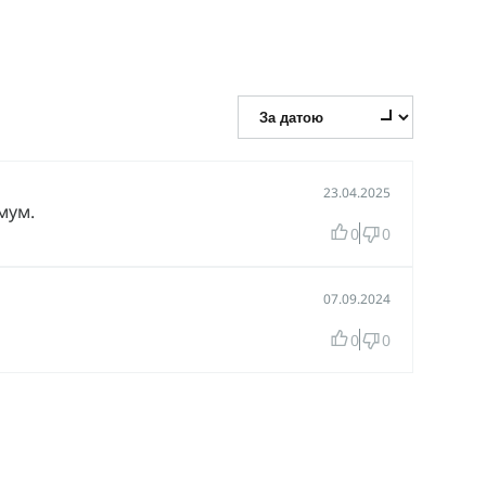
ження для військових, працівників силових
цінує надійний захист очей та комфорт в будь-яких
23.04.2025
мум.
0
0
07.09.2024
0
0