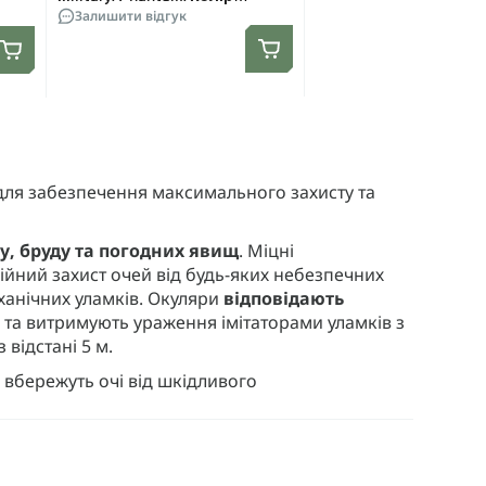
Чорний. One size
Залишити відгук
 для забезпечення максимального захисту та
лу, бруду та погодних явищ
. Міцні
ійний захист очей від будь-яких небезпечних
ханічних уламків. Окуляри
відповідають
О
та витримують ураження імітаторами уламків з
 відстані 5 м.
и вбережуть очі від шкідливого
овітря, запобігаючи запотіванню лінз та