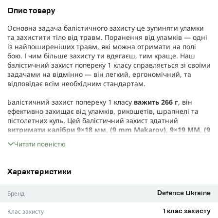
Опис товару
Основна задача балістичного захисту це зупиняти уламки
та захистити тіло від травм. Поранення від уламків — одні
із найпоширеніших травм, які можна отримати на полі
бою. І чим більше захисту ти вдягаєш, тим краще. Наш
балістичний захист попереку 1 класу справляється зі своїми
задачами на відмінно — він легкий, ергономічний, та
відповідає всім необхідним стандартам.
Балістичний захист попереку 1 класу
важить 266 г
, він
ефективно захищає від уламків, рикошетів, шрапнелі та
пістолетних куль. Цей балістичний захист здатний
витримати калібри 9×18 мм, (9 mm Makarov), 9×19 MM, (9
mm Luger, 9 mm Parabellum) і повністю відповідає 1
Читати повністю
класу захисту по стандарту ДСТУ 8782:2018
.
Матеріали
Характеристики
Для виготовлення балістичних пакетів ми використовуємо
надвисокомолекулярний поліетилен (НВМПЕ). Цей матеріал
Бренд
Defence Ukraine
легкий, надміцний та здатний ефективно зупиняти кулі та
уламки.
Клас захисту
1 клас захисту