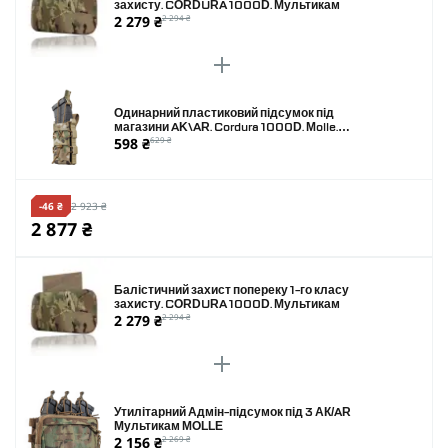
захисту. CORDURA 1000D. Мультикам
2 279 ₴
2 294 ₴
Одинарний пластиковий підсумок під
магазини AK\AR. Cordura 1000D. Molle.
598 ₴
629 ₴
Мультикам
-46 ₴
2 923 ₴
2 877 ₴
Балістичний захист попереку 1-го класу
захисту. CORDURA 1000D. Мультикам
2 279 ₴
2 294 ₴
Утилітарний Адмін-підсумок під 3 АК/AR
Мультикам MOLLE
2 156 ₴
2 269 ₴