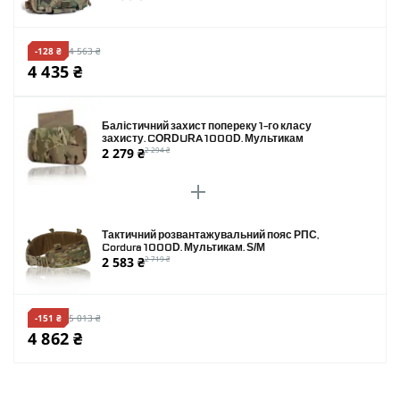
-128 ₴
4 563 ₴
4 435 ₴
Балістичний захист попереку 1-го класу
захисту. CORDURA 1000D. Мультикам
2 279 ₴
2 294 ₴
Тактичний розвантажувальний пояс РПС,
Cordura 1000D. Мультикам. S/M
2 583 ₴
2 719 ₴
-151 ₴
5 013 ₴
4 862 ₴