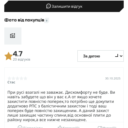
Залишити відгук
Фото від покупців
0
4.7
20 відгуків
30.10.2025
Стас
При русі взагалі не заважає. Дискомфорту не буде. Ви
навіть забудете що він у вас є.А от якщо хочете
захистити повністю поперек,то потрібно ще докупити
додатково РПС з балістичним захистом і тоді ваш
поперек буде повністю захищеним. А даний захист
лише захищає частину спини,від основної плити до
району нирок,а все нижче незахищене.