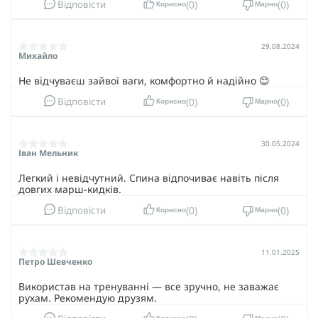
0
0
Відповісти
Корисно
Марно
29.08.2024
Михайло
Не відчуваєш зайвої ваги, комфортно й надійно 😊
0
0
Відповісти
Корисно
Марно
30.05.2024
Іван Мельник
Легкий і невідчутний. Спина відпочиває навіть після
довгих марш-кидків.
0
0
Відповісти
Корисно
Марно
11.01.2025
Петро Шевченко
Використав на тренуванні — все зручно, не заважає
рухам. Рекомендую друзям.