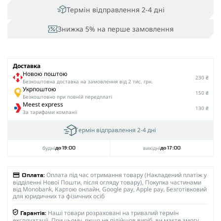
Термін відправлення 2-4 дні
Знижка 5% на перше замовлення
Доставка
Новою поштою
230 ₴
Безкоштовна доставка на замовлення від 2 тис. грн.
Укрпоштою
150 ₴
Безкоштовно при повній передплаті
Meest express
130 ₴
За тарифами компанії
Термін відправлення 2-4 дні
будні
вихідні
до 19:00
до 17:00
Оплата під час отримання товару (Накладений платіж у
Оплата:
відділенні Нової Пошти, після огляду товару), Покупка частинами
від Monobank, Картою онлайн, Google pay, Apple pay, Безготівковий
для юридичних та фізичних осіб
Наші товари розраховані на тривалий термін
Гарантія:
експлуатації. При цьому, якщо не підійшов виріб, ви маєте змогу