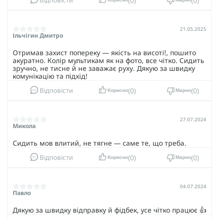
0
0
Відповісти
Корисно
Марно
21.05.2025
Ільчігин Дмитро
Отримав захист попереку — якість на висоті!, пошито
акуратно. Колір мультикам як на фото, все чітко. Сидить
зручно, не тисне й не заважає руху. Дякую за швидку
комунікацію та підхід!
0
0
Відповісти
Корисно
Марно
27.07.2024
Микола
Сидить мов влитий, не тягне — саме те, що треба.
0
0
Відповісти
Корисно
Марно
04.07.2024
Павло
Дякую за швидку відправку й фідбек, усе чітко працює 👍