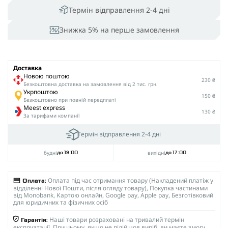
Термін відправлення 2-4 дні
Знижка 5% на перше замовлення
Доставка
Новою поштою
230 ₴
Безкоштовна доставка на замовлення від 2 тис. грн.
Укрпоштою
150 ₴
Безкоштовно при повній передплаті
Meest express
130 ₴
За тарифами компанії
Термін відправлення 2-4 дні
будні
вихідні
до 19:00
до 17:00
Оплата під час отримання товару (Накладений платіж у
Оплата:
відділенні Нової Пошти, після огляду товару), Покупка частинами
від Monobank, Картою онлайн, Google pay, Apple pay, Безготівковий
для юридичних та фізичних осіб
Наші товари розраховані на тривалий термін
Гарантія:
експлуатації. При цьому, якщо не підійшов виріб, ви маєте змогу