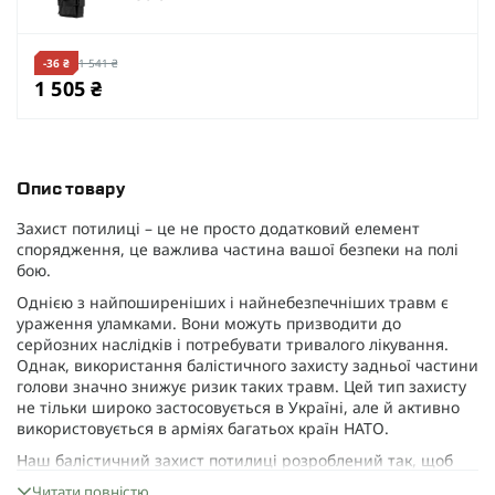
-36 ₴
1 541 ₴
1 505 ₴
Опис товару
Захист потилиці – це не просто додатковий елемент
спорядження, це важлива частина вашої безпеки на полі
бою.
Однією з найпоширеніших і найнебезпечніших травм є
ураження уламками. Вони можуть призводити до
серйозних наслідків і потребувати тривалого лікування.
Однак, використання балістичного захисту задньої частини
голови значно знижує ризик таких травм. Цей тип захисту
не тільки широко застосовується в Україні, але й активно
використовується в арміях багатьох країн НАТО.
Наш балістичний захист потилиці розроблений так, щоб
підходити для більшості військових шоломів. Він легко
Читати повністю