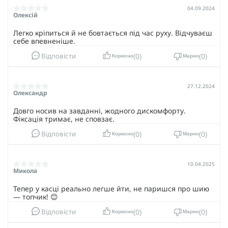
04.09.2024
Олексій
Легко кріпиться й не бовтається під час руху. Відчуваєш
себе впевненіше.
0
0
Відповісти
Корисно
Марно
27.12.2024
Олександр
Довго носив на завданні, жодного дискомфорту.
Фіксація тримає, не сповзає.
0
0
Відповісти
Корисно
Марно
10.04.2025
Микола
Тепер у касці реально легше йти, не паришся про шию
— топчик! 😊
0
0
Відповісти
Корисно
Марно