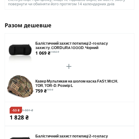
повернути чи обміняти його протягом 14 календарних днів
Разом дешевше
Балістичний захист потилиці 2-го класу
захисту. CORDURA 1000D. Чорний
1 069 ₴
1 082 ₴
Кавер Мультикам на шолом каска FAST, MICH,
TOR, TOR-D. Розмір L
759 ₴
799 ₴
-53 ₴
1 881 ₴
1 828 ₴
Балістичний захист потилиці 2-го класу