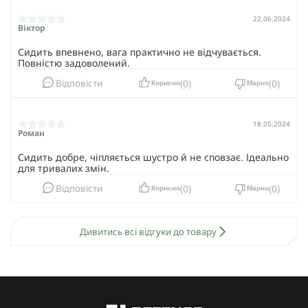
22.06.2024
Віктор
Сидить впевнено, вага практично не відчувається.
Повністю задоволений.
0
0
Відповісти
Корисно
Марно
18.05.2024
Роман
Сидить добре, чіпляється шустро й не сповзає. Ідеально
для тривалих змін.
0
0
Відповісти
Корисно
Марно
Дивитись всі відгуки до товару