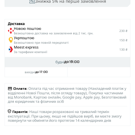
Знижка 5% на перше замовлення
Доставка
Новою поштою
230 ₴
Безкоштовна доставка на замовлення від 2 тис. грн.
Укрпоштою
150 ₴
Безкоштовно при повній передплаті
Meest express
130 ₴
За тарифами компанії
будні
до 19:00
вихідні
до 17:00
Оплата під час отримання товару (Накладений платіж у
Оплата:
відділенні Нової Пошти, після огляду товару), Покупка частинами
від Monobank, Картою онлайн, Google pay, Apple pay, Безготівковий
для юридичних та фізичних осіб
Наші товари розраховані на тривалий термін
Гарантія:
експлуатації. При цьому, якщо не підійшов виріб, ви маєте змогу
повернути чи обміняти його протягом 14 календарних днів