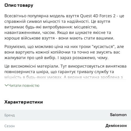
Опис товару
Всесвітньо популярна модель взуття Quest 4D Forces 2 - це
справжній символ міцності та надійності. Це взуття
витримає будь-які випробування: місцевістю,
навантаженнями, часом. Якщо ви шукаєте якісне та
хороше військове взуття - вони мають стати вашими.
Розуміємо, що можливо ціна на них трохи "кусається", але
вони вартують кожної копійочки та точно не змусять вас
жалкувати про цей вибір. І зараз розкажемо, чому.
Це високоякісні матеріали. Тут використовується виняткова
повнозерниста шкіра, що гарантує тривалу службу та
міцність в будь-яких умовах. А верхня частина зроблена з
замші (для довговічності та зносостійкості).
Читати повністю
Також тут використовується спеціальний
водовідштовхувальний матеріал, щоб ваші ноші завжди
залишались сухими за будь-яких погодних умов.
Характеристики
Це підтримка стопи та відмінна амортизація. Salomon має
Бренд
Salomon
фірмову конструкцію підошви - Contagrip. Не знаємо, в
чому там секрет, але це працює. Навіть при великих
Сезон
Демісезон
навантаженнях стопа добре тримається, а взуття гарно