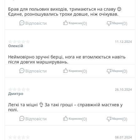
Брав для польових виходів, тримаються на славу 😊
Єдине, розношувались трохи довше, ніж очікував.
0
0
Відповісти
Корисно
Марно
11.12.2024
Олексій
Неймовірно зручні берці, нога не втомлюється навіть
після довгих марширувань.
0
0
Відповісти
Корисно
Марно
26.10.2024
Дмитро
Легкі та міцні 👌 За такі гроші – справжній мастхев у
полі.
0
0
Відповісти
Корисно
Марно
08.07.2024