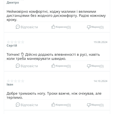
Дмитро
Неймовірно комфортні, ходжу малими і великими
дистанціями без жодного дискомфорту. Радію кожному
кроку.
0
0
Відповісти
Корисно
Марно
19.08.2024
Сергій
Топчик! 👌 Дійсно додають впевненості в русі, навіть
коли треба маневрувати швидко.
0
0
Відповісти
Корисно
Марно
14.10.2024
Іван
Добре тримають ногу. Трохи важче, ніж очікував, але
терпимо.
0
0
Відповісти
Корисно
Марно