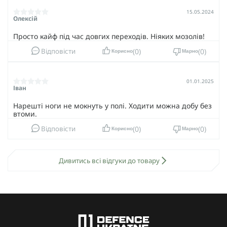
15.05.2024
Олексій
Просто кайф під час довгих переходів. Ніяких мозолів!
0
0
Відповісти
Корисно
Марно
01.01.2025
Іван
Нарешті ноги не мокнуть у полі. Ходити можна добу без
втоми.
0
0
Відповісти
Корисно
Марно
Дивитись всі відгуки до товару