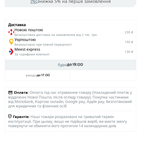
Знижка 5% на перше замовлення
Доставка
Новою поштою
230 ₴
Безкоштовна доставка на замовлення від 2 тис. грн.
Укрпоштою
150 ₴
Безкоштовно при повній передплаті
Meest express
130 ₴
За тарифами компанії
будні
до 19:00
вихідні
до 17:00
Оплата під час отримання товару (Накладений платіж у
Оплата:
відділенні Нової Пошти, після огляду товару), Покупка частинами
від Monobank, Картою онлайн, Google pay, Apple pay, Безготівковий
для юридичних та фізичних осіб
Наші товари розраховані на тривалий термін
Гарантія:
експлуатації. При цьому, якщо не підійшов виріб, ви маєте змогу
повернути чи обміняти його протягом 14 календарних днів