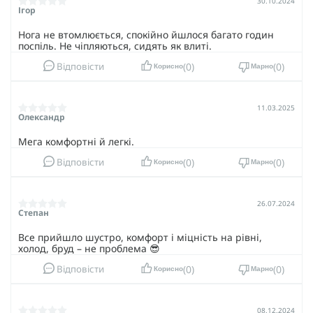
30.10.2024
Quest 4D GTX Forces 2 зробити ваше життя комфортнішим.
Ігор
Нога не втомлюється, спокійно йшлося багато годин
поспіль. Не чіпляються, сидять як влиті.
0
0
Відповісти
Корисно
Марно
11.03.2025
Олександр
Мега комфортні й легкі.
0
0
Відповісти
Корисно
Марно
26.07.2024
Степан
Все прийшло шустро, комфорт і міцність на рівні,
холод, бруд – не проблема 😎
0
0
Відповісти
Корисно
Марно
08.12.2024