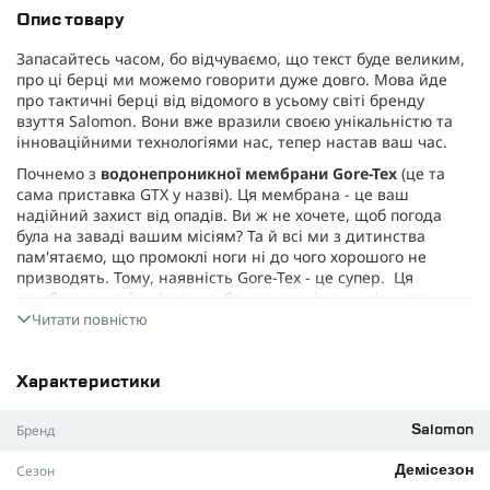
Опис товару
Запасайтесь часом, бо відчуваємо, що текст буде великим,
про ці берці ми можемо говорити дуже довго. Мова йде
про тактичні берці від відомого в усьому світі бренду
взуття Salomon. Вони вже вразили своєю унікальністю та
інноваційними технологіями нас, тепер настав ваш час.
Почнемо з
водонепроникної мембрани Gore-Tex
(це та
сама приставка GTX у назві). Ця мембрана - це ваш
надійний захист від опадів. Ви ж не хочете, щоб погода
була на заваді вашим місіям? Та й всі ми з дитинства
пам'ятаємо, що промоклі ноги ні до чого хорошого не
призводять. Тому, наявність Gore-Tex - це супер. Ця
мембрана ще й унікальна, бо має спеціальну піну, яка
"закрита" між зовнішнім та внутрішнім шарами, тому вона
Читати повністю
не має губкоподібної структури. За рахунок такого
інноваційного рішення, вона не поглиблює вологу та
зберігає сухість стопи.
Характеристики
Підошва
. Також окрема тема для розмови. Але спробуємо
Бренд
Salomon
стисло. Тут у виробника власна фірмова конструкція, яка
класно підтримує стопу та забезпечує хорошу амортизацію.
Сезон
Демісезон
Це, щоб ви могли подовгу їх не знімати та відчувати себе