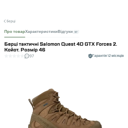
Берці
Про товар
Характеристики
Відгуки
97
Берці тактичні Salomon Quest 4D GTX Forces 2.
Койот. Розмір 46
97
Гарантія 12 місяців