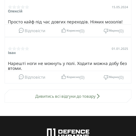
15.05.2024
Олексій
Просто кайф під час довгих переходів. Ніяких мозолів!
0
0
Відповісти
Корисно
Марно
01.01.2025
Іван
Нарешті ноги не мокнуть у полі. Ходити можна добу без
втоми.
0
0
Відповісти
Корисно
Марно
Дивитись всі відгуки до товару