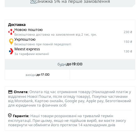
Знижка 5% на перше замовлення
Доставка
Новою поштою
230 ₴
Безкоштовна доставка на замовлення від 2 тис. грн.
Укрпоштою
150 ₴
Безкоштовно при повній передплаті
Meest express
130 ₴
За тарифами компанії
будні
до 19:00
вихідні
до 17:00
Оплата під час отримання товару (Накладений платіж у
Оплата:
відділенні Нової Пошти, після огляду товару), Покупка частинами
від Monobank, Картою онлайн, Google pay, Apple pay, Безготівковий
для юридичних та фізичних осіб
Наші товари розраховані на тривалий термін
Гарантія:
експлуатації. При цьому, якщо не підійшов виріб, ви маєте змогу
повернути чи обміняти його протягом 14 календарних днів