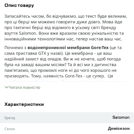
Опис товару
Запасайтесь часом, бо відчуваємо, що текст буде великим,
про ці берці ми можемо говорити дуже довго. Мова йде
про тактичні берці від відомого в усьому світі бренду
взуття Salomon. Вони вже вразили своєю унікальністю та
інноваційними технологіями нас, тепер настав ваш час.
Почнемо з
водонепроникної мембрани Gore-Tex
(це та
сама приставка GTX у назві). Ця мембрана - це ваш
надійний захист від опадів. Ви ж не хочете, щоб погода
була на заваді вашим місіям? Та й всі ми з дитинства
пам'ятаємо, що промоклі ноги ні до чого хорошого не
призводять. Тому, наявність Gore-Tex - це супер. Ця
мембрана ще й унікальна, бо має спеціальну піну, яка
"закрита" між зовнішнім та внутрішнім шарами, тому вона
Читати повністю
не має губкоподібної структури. За рахунок такого
інноваційного рішення, вона не поглиблює вологу та
зберігає сухість стопи.
Характеристики
Підошва
. Також окрема тема для розмови. Але спробуємо
Бренд
Salomon
стисло. Тут у виробника власна фірмова конструкція, яка
класно підтримує стопу та забезпечує хорошу амортизацію.
Сезон
Демісезон
Це, щоб ви могли подовгу їх не знімати та відчувати себе