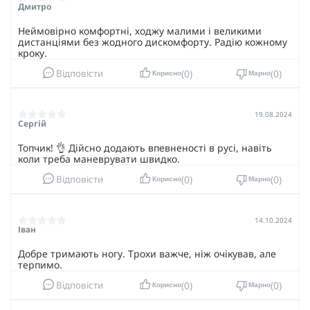
Дмитро
Неймовірно комфортні, ходжу малими і великими
дистанціями без жодного дискомфорту. Радію кожному
кроку.
0
0
Відповісти
Корисно
Марно
19.08.2024
Сергій
Топчик! 👌 Дійсно додають впевненості в русі, навіть
коли треба маневрувати швидко.
0
0
Відповісти
Корисно
Марно
14.10.2024
Іван
Добре тримають ногу. Трохи важче, ніж очікував, але
терпимо.
0
0
Відповісти
Корисно
Марно