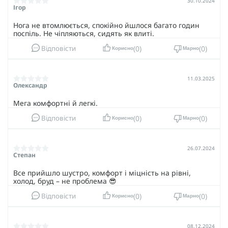
30.10.2024
Quest 4D GTX Forces 2 зробити ваше життя комфортнішим.
Ігор
Нога не втомлюється, спокійно йшлося багато годин
поспіль. Не чіпляються, сидять як влиті.
0
0
Відповісти
Корисно
Марно
11.03.2025
Олександр
Мега комфортні й легкі.
0
0
Відповісти
Корисно
Марно
26.07.2024
Степан
Все прийшло шустро, комфорт і міцність на рівні,
холод, бруд – не проблема 😎
0
0
Відповісти
Корисно
Марно
08.12.2024