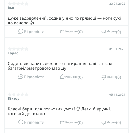
23.04.2025
Іван
Дуже задоволений, ходив у них по грязюці — ноги сухі
до вечора 👍
0
0
Відповісти
Корисно
Марно
01.01.2025
Тарас
Сидять як налиті, жодного натирання навіть після
багатокілометрового маршу.
0
0
Відповісти
Корисно
Марно
05.11.2024
Віктор
Класні берці для польових умов! 👌 Легкі й зручні,
готовий до всього.
0
0
Відповісти
Корисно
Марно