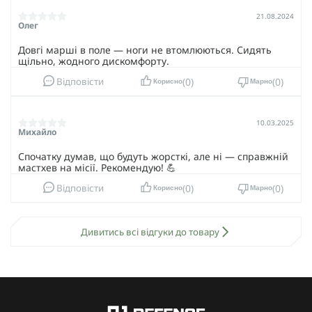
21.08.2024
Олег
Довгі марші в поле — ноги не втомлюються. Сидять
щільно, жодного дискомфорту.
0
0
Відповісти
Корисно
Марно
10.03.2025
Михайло
Спочатку думав, що будуть жорсткі, але ні — справжній
мастхев на місії. Рекомендую! 💪
0
0
Відповісти
Корисно
Марно
Дивитись всі відгуки до товару