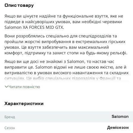
Опис товару
Якщо ви цінуєте надійне та функціональне взуття, яке не
підведе в найсуворіших умовах, вам необхідні черевики
Salomon XA FORCES MID GTX.
Вони розроблялись спеціально для спецпідрозділів та
пройшли жорсткі випробування в екстремальних гірських
умовах. Це взуття забезпечить вам максимальний
комфорт, підтримку та захист стопи на будь-якому рельєфі.
Якщо ви ще досі не знайомі з Salomon, то настав час
виправити це. Salomon відомі не лише своєю якістю, але й
витривалістю в умовах високого навантаження та складних
ситуаціях. Це вибір спеціальних підрозділів у Франції та
багатьох інших країнах. Його також обирають професійні
Читати повністю
спортсмени. Ті, хто вже спробував Salomon, до звичайного
взуття повертатись не хоче.
Основна фішка Salomon XA FORCES MID GTX - це технологія
Характеристики
GORE-Тех. Так розшифровується приставка GTX. Вона
робить його водонепроникним, щоб зберігати сухість при
Бренд
Salomon
любих, навіть наймокріших, умовах. При цьому не
закупорює ногу, а дає їй "дихати".
Сезон
Демісезон