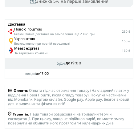
Знижка 5% на перше замовлення
Доставка
Новою поштою
230 ₴
Безкоштовна доставка на замовлення від 2 тис. грн.
Укрпоштою
150 ₴
Безкоштовно при повній передплаті
Meest express
130 ₴
За тарифами компанії
будні
до 19:00
вихідні
до 17:00
Оплата під час отримання товару (Накладений платіж у
Оплата:
відділенні Нової Пошти, після огляду товару), Покупка частинами
від Monobank, Картою онлайн, Google pay, Apple pay, Безготівковий
для юридичних та фізичних осіб
Наші товари розраховані на тривалий термін
Гарантія:
експлуатації. При цьому, якщо не підійшов виріб, ви маєте змогу
повернути чи обміняти його протягом 14 календарних днів