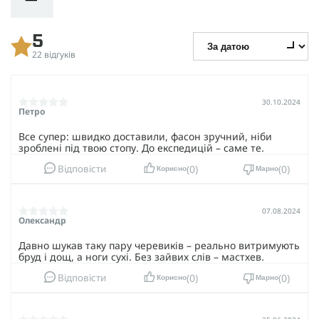
туризму.
Розмір
44
Непомітність. Матеріали, які використовуються для
оздоблення верху взуття, не відбивають світло та таким
5
чином роблять ці черевики ідеальними для тактичного
22 відгуків
використання.
Salomon XA FORCES MID GTX
- це не просто взуття, це
інвестиція у ваш комфорт та безпеку. З ним ви будете
30.10.2024
Петро
готові до будь-яких викликів на будь-якій поверхні, якими б
не були умови.
Все супер: швидко доставили, фасон зручний, ніби
зроблені під твою стопу. До експедицій – саме те.
0
0
Відповісти
Корисно
Марно
07.08.2024
Олександр
Давно шукав таку пару черевиків – реально витримують
бруд і дощ, а ноги сухі. Без зайвих слів – мастхев.
0
0
Відповісти
Корисно
Марно