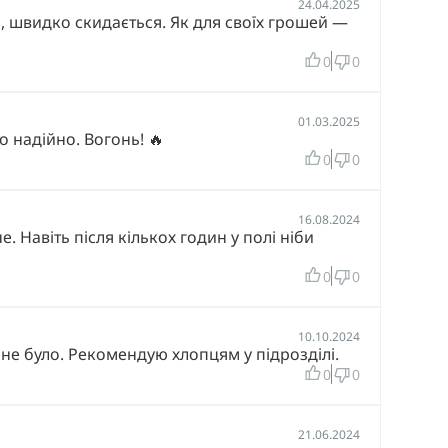
24.04.2025
о, швидко скидається. Як для своїх грошей —
0
0
01.03.2025
о надійно. Вогонь! 🔥
0
0
16.08.2024
е. Навіть після кількох годин у полі ніби
0
0
10.10.2024
не було. Рекомендую хлопцям у підрозділі.
0
0
21.06.2024