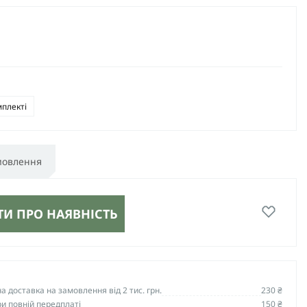
мплекті
мовлення
И ПРО НАЯВНІСТЬ
 доставка на замовлення від 2 тис. грн.
230 ₴
и повній передплаті
150 ₴