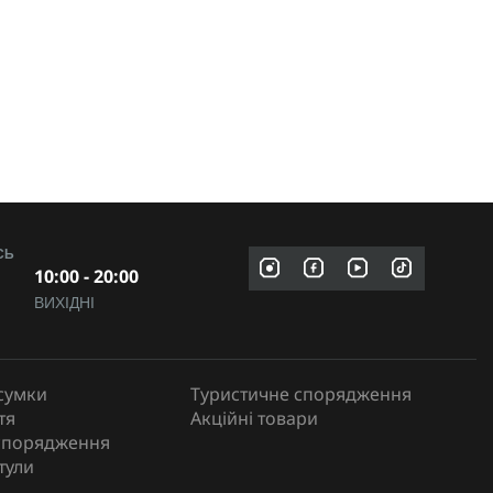
СЬ
10:00 - 20:00
ВИХІДНІ
сумки
Туристичне спорядження
тя
Акційні товари
спорядження
тули