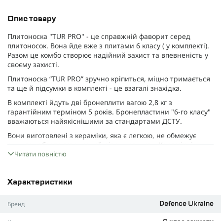
Опис товару
Плитоноска "
TUR PRO
" - це справжній фаворит серед
плитоносок. Вона йде вже з плитами 6 класу ( у комплекті).
Разом це комбо створює надійний захист та впевненість у
своєму захисті.
Плитоноска “
TUR PRO
” зручно кріпиться, міцно тримається
та ще й підсумки в комплекті - це взагалі знахідка.
В комплекті йдуть дві бронеплити вагою 2,8 кг з
гарантійним терміном 5 років. Бронепластини "6-го класу"
вважаються найякіснішими за стандартами ДСТУ.
Вони виготовлені з кераміки, яка є легкою, не обмежує
рухи та забезпечує високий рівень захисту. Керамічні
пластини ефективно розподіляють удар, зменшуючи
Читати повністю
травматичні наслідки.
Подібні пластини, але відповідно до власних стандартів,
Характеристики
використовуються в найвідоміших арміях світу. Ці
бронепластини здатні витримати навіть три попадання
Бренд
Defence Ukraine
кулі Б-32 зі снайперської гвинтівки СВД на відстані 10
метрів, при цьому важать лише 2,8 кілограма. Просто