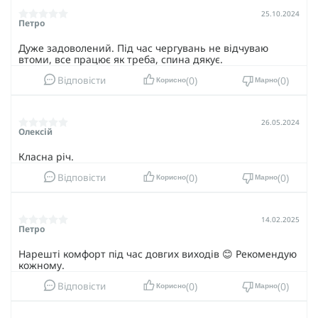
25.10.2024
Петро
Дуже задоволений. Під час чергувань не відчуваю
втоми, все працює як треба, спина дякує.
0
0
Відповісти
Корисно
Марно
26.05.2024
Олексій
Класна річ.
0
0
Відповісти
Корисно
Марно
14.02.2025
Петро
Нарешті комфорт під час довгих виходів 😊 Рекомендую
кожному.
0
0
Відповісти
Корисно
Марно