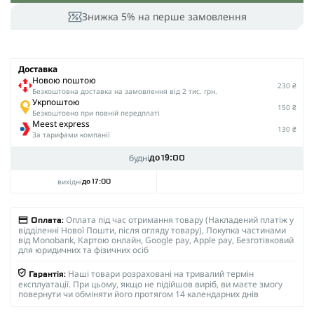
Знижка 5% на перше замовлення
Доставка
Новою поштою
230 ₴
Безкоштовна доставка на замовлення від 2 тис. грн.
Укрпоштою
150 ₴
Безкоштовно при повній передплаті
Meest express
130 ₴
За тарифами компанії
будні
до 19:00
вихідні
до 17:00
Оплата під час отримання товару (Накладений платіж у
Оплата:
відділенні Нової Пошти, після огляду товару), Покупка частинами
від Monobank, Картою онлайн, Google pay, Apple pay, Безготівковий
для юридичних та фізичних осіб
Наші товари розраховані на тривалий термін
Гарантія:
експлуатації. При цьому, якщо не підійшов виріб, ви маєте змогу
повернути чи обміняти його протягом 14 календарних днів