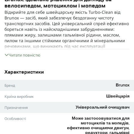
велосипедом, мотоциклом і мопедом
Відкрийте для себе швейцарську якість Turbo-Clean від
Brunox — засіб, який забезпечує бездоганну чистоту
транспортних засобів. Цей універсальний спрей ефективно
бореться навіть із найскладнішими забрудненнями:
плямами жиру, залишками гальмівної рідини, маслом,
пилом та іншими стійкими органічними й мінеральними
речовинами, що виникають під час експлуатації
велосипеда, мотоцикла або мопеда.
Читати повністю
Завдяки спеціально розробленій формулі, Turbo-Clean не
тільки видаляє бруд з усіх поверхонь та важкодоступних
частин, але й сприяє оптимальній роботі гальмівної
Характеристики
системи, не залишаючи після себе нальоту чи
пошкоджень. Склад засобу нешкідливий для металу,
Бренд
Brunox
пластику, гуми й елементів із карбону, тому ви можете
доглядати за всіма деталями без зайвих турбот.
Країна виробник
Швейцарія
Глибоке очищення кожного елемента велосипеда,
Призначення
Універсальний очищувач
мотоцикла чи мопеда
Не пошкоджує пластик, гуму, метал та карбон
Особливості
Може застосовуватися для
мотоциклів та мопедів,
Забезпечує легке змащування та довготривале
ефективно очищаючи двигун,
відновлення функцій гальм
редуктори, гальмівні