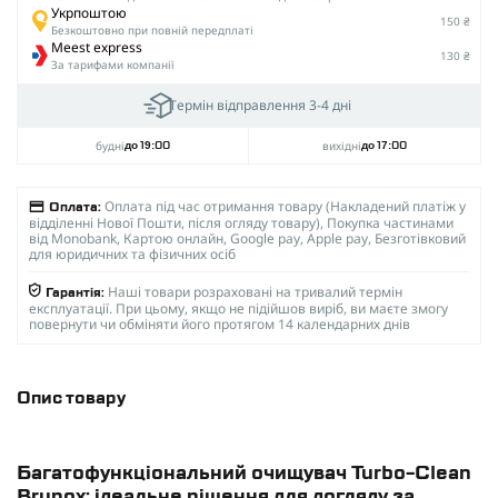
Укрпоштою
150 ₴
Безкоштовно при повній передплаті
Meest express
130 ₴
За тарифами компанії
Термін відправлення 3-4 дні
будні
вихідні
до 19:00
до 17:00
Оплата під час отримання товару (Накладений платіж у
Оплата:
відділенні Нової Пошти, після огляду товару), Покупка частинами
від Monobank, Картою онлайн, Google pay, Apple pay, Безготівковий
для юридичних та фізичних осіб
Наші товари розраховані на тривалий термін
Гарантія:
експлуатації. При цьому, якщо не підійшов виріб, ви маєте змогу
повернути чи обміняти його протягом 14 календарних днів
Опис товару
Багатофункціональний очищувач Turbo-Clean
Brunox: ідеальне рішення для догляду за