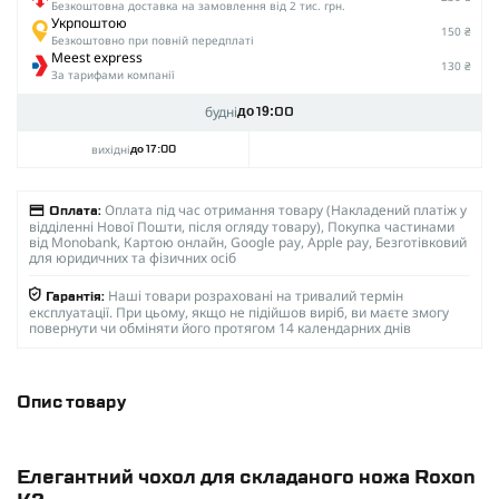
Безкоштовна доставка на замовлення від 2 тис. грн.
Укрпоштою
150 ₴
Безкоштовно при повній передплаті
Meest express
130 ₴
За тарифами компанії
будні
до 19:00
вихідні
до 17:00
Оплата під час отримання товару (Накладений платіж у
Оплата:
відділенні Нової Пошти, після огляду товару), Покупка частинами
від Monobank, Картою онлайн, Google pay, Apple pay, Безготівковий
для юридичних та фізичних осіб
Наші товари розраховані на тривалий термін
Гарантія:
експлуатації. При цьому, якщо не підійшов виріб, ви маєте змогу
повернути чи обміняти його протягом 14 календарних днів
Опис товару
Елегантний чохол для складаного ножа Roxon