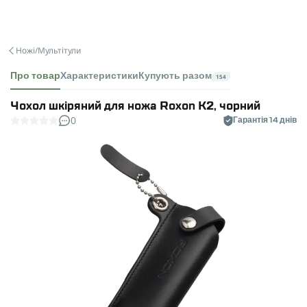
Ножі/Мультітули
Про товар
Характеристики
Купують разом
154
Чохол шкіряний для ножа Roxon К2, чорний
0
Гарантія 14 днів