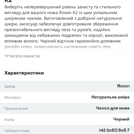
K2
Виберіть неперевершений рівень захисту та стильного
вигляду для вашого ножа Roxon K2 із цим унікальним
шкіряним чохлом. Виготовлений з добірної натуральної
шкіри, аксесуар забезпечує довготривале збереження
презентабельного вигляду леза та руків’я, надійно
захищаючи від небажаних подряпин та корозії, викликаної
впливом вологи. Чорний відтінок гармонійно доповнює
дизайн ножа, залишаючись насиченим навіть при
постійному впливі сонячних променів.
Читати повністю
Міцна конструкція чохла гарантує абсолютну безпеку при
транспортуванні – металева кнопка не дозволить ножу
випасти у неподходящий момент.
Характеристики
Завдяки класичним розмірам 142.5 х 60.9 х 8.7 мм, чохол
Бренд
ідеально підходить для моделі K2 й залишає максимум
Roxon
комфорту у використанні.
Матеріал
Натуральна шкіра
Практичний отвір у бічній частині дозволяє закріпити
темляк чи кільце з карабіном для зручного носіння на
Призначення
Чохол для ножа
поясі або рюкзаку.
Колір
Чорний
Вага аксесуару – лише 13.4 г, що непомітно для
користувача, але завжди під рукою.
Габарити (мм)
142.5х60.9х8.7