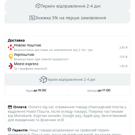
Термін відправлення 2-4 дні
Знижка 5% на перше замовлення
Доставка
Новою поштою
230 ₴
Безкоштовна доставка на замовлення від 2 тис. грн.
Укрпоштою
150 ₴
Безкоштовно при повній передплаті
Meest express
130 ₴
За тарифами компанії
Термін відправлення 2-4 дні
будні
вихідні
до 19:00
до 17:00
Оплата під час отримання товару (Накладений платіж у
Оплата:
відділенні Нової Пошти, після огляду товару), Покупка частинами
від Monobank, Картою онлайн, Google pay, Apple pay, Безготівковий
для юридичних та фізичних осіб
Наші товари розраховані на тривалий термін
Гарантія:
експлуатації. При цьому, якщо не підійшов виріб, ви маєте змогу