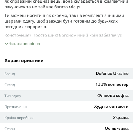
як справжній спецназівець, вона складається в компактний
пакуночок та не займає багато місця.
Ти можеш носити її як окремо, так і в комплекті з іншими
шарами одягу, щоб завжди бути готовим до будь-яких
погодних сюрпризів.
Конструкція? Просто шик! Ергономічний крій забезпечує
функціональність і комфорт. Ти будеш почуватися зручно
Читати повністю
навіть у найскладніших ситуаціях.
Матеріал
Характеристики
Цей легкий фліс з щільністю 330 г/м² здатен змагатися з
найкращими матеріалами, такими як Polartec. Він чудово
Бренд
Defence Ukraine
дихає і ефективно відводить піт, щоб у тебе не трапився
дискомфорт від перегріву, тому ти не будеш плавитися
Склад
100% поліестер
навіть у найгарячіший момент.
Фліс не боїться бактерій, добре тягнеться і не потребує
Тип одягу
Флісова кофта
складного догляду. Він легкий, швидко висихає та не
втрачає якості після багаторазового прання.
Призначення
Худі та світшоти
Основні характеристики:
Країна виробник
Україна
Матеріал: фліс (100% поліестер).
Сезон
Осінь-зима
Щільність 330 г/м².