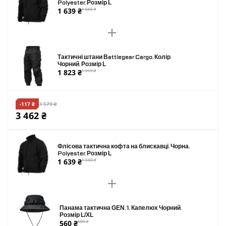
Polyester. Розмір L
1 639 ₴
1 660 ₴
Тактичні штани Battlegear Cargo. Колір
Чорний. Розмір L
1 823 ₴
1 919 ₴
-117 ₴
3 579 ₴
3 462 ₴
Флісова тактична кофта на блискавці. Чорна.
Polyester. Розмір L
1 639 ₴
1 660 ₴
Панама тактична GEN. 1. Капелюх Чорний.
Розмір L/XL
560 ₴
589 ₴