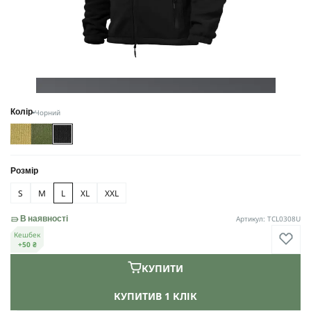
Чорний
Колір
Розмір
S
M
L
XL
XXL
Артикул: TCL0308U
В наявності
Кешбек
+50 ₴
КУПИТИ
КУПИТИ
В 1 КЛІК