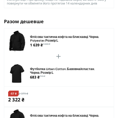
повернути чи обміняти його протягом 14 календарних днів
Разом дешевше
Флісова тактична кофта на блискавці. Чорна.
Polyester. Розмір L
1 639 ₴
1 660 ₴
Футболка Urban Cotton. Бавовна/еластан.
Чорна. Розмір L
683 ₴
719 ₴
-57 ₴
2 379 ₴
2 322 ₴
Флісова тактична кофта на блискавці. Чорна.