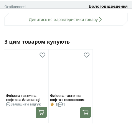
Особливості
Вологовідведення
Кольори: койот, олива, чорний.
Замовляй вже, а не витрачайте час на безкінечні пошуки
Колір
Чорний
Дивитись всі характеристики товару
ідеального спорядження для своїх місій.
Розмір
L
З цим товаром купують
Флісова тактична
Флісова тактична
кофта на блискавці.
кофта з капюшоном.
Залишити відгук
5
1
Чорна. Polyester. Розмір
Койот. Polyester. Розмір
M
L