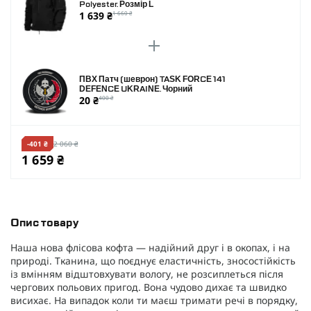
Polyester. Розмір L
1 639 ₴
1 660 ₴
ПВХ Патч (шеврон) TASK FORCE 141
DEFENCE UKRAINE. Чорний
20 ₴
400 ₴
-401 ₴
2 060 ₴
1 659 ₴
Опис товару
Наша нова флісова кофта — надійний друг і в окопах, і на
природі. Тканина, що поєднує еластичність, зносостійкість
із вмінням відштовхувати вологу, не розсиплеться після
чергових польових пригод. Вона чудово дихає та швидко
висихає. На випадок коли ти маєш тримати речі в порядку,