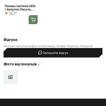
Панама тактична GEN.
1. Капелюх Піксель.
5
1
Розмір S/M
Відгуки
Флісова тактична кофта на блискавці. Олива. Polyester. Розмір M
Залишити відгук
Фото від покупців
0