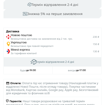
Термін відправлення 2-4 дні
Знижка 5% на перше замовлення
Доставка
Новою поштою
230 ₴
Безкоштовна доставка на замовлення від 2 тис. грн.
Укрпоштою
150 ₴
Безкоштовно при повній передплаті
Meest express
130 ₴
За тарифами компанії
Термін відправлення 2-4 дні
будні
вихідні
до 19:00
до 17:00
Оплата під час отримання товару (Накладений платіж у
Оплата:
відділенні Нової Пошти, після огляду товару), Покупка частинами
від Monobank, Картою онлайн, Google pay, Apple pay, Безготівковий
для юридичних та фізичних осіб
Наші товари розраховані на тривалий термін
Гарантія:
експлуатації. При цьому, якщо не підійшов виріб, ви маєте змогу