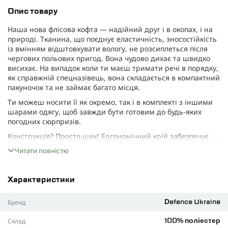
Опис товару
Наша нова флісова кофта — надійний друг і в окопах, і на
природі. Тканина, що поєднує еластичність, зносостійкість
із вмінням відштовхувати вологу, не розсиплеться після
чергових польових пригод. Вона чудово дихає та швидко
висихає. На випадок коли ти маєш тримати речі в порядку,
як справжній спецназівець, вона складається в компактний
пакуночок та не займає багато місця.
Ти можеш носити її як окремо, так і в комплекті з іншими
шарами одягу, щоб завжди бути готовим до будь-яких
погодних сюрпризів.
Конструкція? Просто шик! Ергономічний крій забезпечує
функціональність і комфорт. Ти будеш почуватися зручно
Читати повністю
навіть у найскладніших ситуаціях.
Матеріал
Характеристики
Цей легкий фліс з щільністю 330 г/м² здатен змагатися з
найкращими матеріалами, такими як Polartec. Він чудово
Бренд
Defence Ukraine
дихає і ефективно відводить піт, щоб у тебе не трапився
дискомфорт від перегріву, тому ти не будеш плавитися
Склад
100% поліестер
навіть у найгарячіший момент.