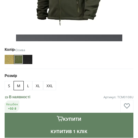
Олива
Колір
Розмір
S
M
L
XL
XXL
Артикул: TCM0108U
В наявності
Кешбек
+50 ₴
КУПИТИ
КУПИТИ
В 1 КЛІК