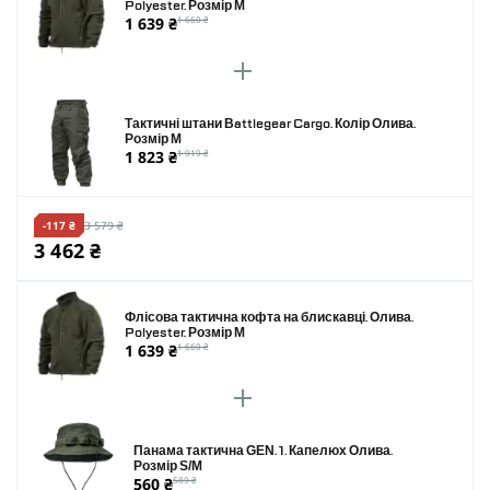
Polyester. Розмір M
1 639 ₴
1 660 ₴
Тактичні штани Battlegear Cargo. Колір Олива.
Розмір M
1 823 ₴
1 919 ₴
-117 ₴
3 579 ₴
3 462 ₴
Флісова тактична кофта на блискавці. Олива.
Polyester. Розмір M
1 639 ₴
1 660 ₴
Панама тактична GEN. 1. Капелюх Олива.
Розмір S/M
560 ₴
589 ₴