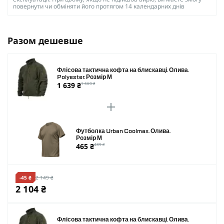
повернути чи обміняти його протягом 14 календарних днів
Разом дешевше
Флісова тактична кофта на блискавці. Олива.
Polyester. Розмір M
1 639 ₴
1 660 ₴
Футболка Urban Coolmax. Олива.
Розмір M
465 ₴
489 ₴
-45 ₴
2 149 ₴
2 104 ₴
Флісова тактична кофта на блискавці. Олива.