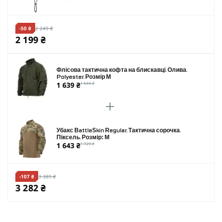
-50 ₴
2 249 ₴
2 199 ₴
Флісова тактична кофта на блискавці. Олива.
Polyester. Розмір M
1 639 ₴
1 660 ₴
Убакс BattleSkin Regular. Тактична сорочка.
Піксель. Розмір: M
1 643 ₴
1 729 ₴
-107 ₴
3 389 ₴
3 282 ₴