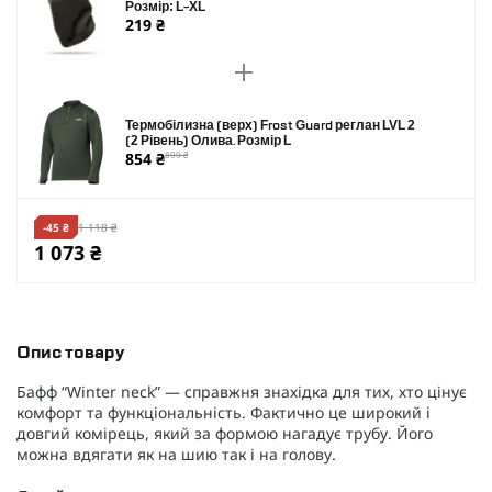
Розмір: L-XL
219 ₴
Термобілизна (верх) Frost Guard реглан LVL 2
(2 Рівень) Олива. Розмір L
854 ₴
899 ₴
-45 ₴
1 118 ₴
1 073 ₴
Опис товару
Бафф “Winter neck” — справжня знахідка для тих, хто цінує
комфорт та функціональність. Фактично це широкий і
довгий комірець, який за формою нагадує трубу. Його
можна вдягати як на шию так і на голову.