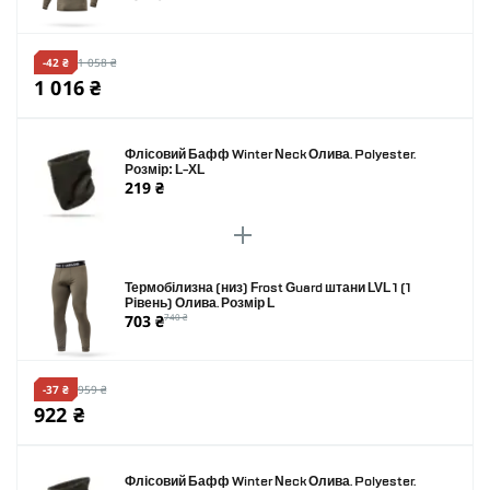
-42 ₴
1 058 ₴
1 016 ₴
Флісовий Бафф Winter Neck Олива. Polyester.
Розмір: L-XL
219 ₴
Термобілизна (низ) Frost Guard штани LVL 1 (1
Рівень) Олива. Розмір L
703 ₴
740 ₴
-37 ₴
959 ₴
922 ₴
Флісовий Бафф Winter Neck Олива. Polyester.