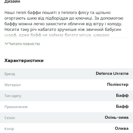
Дизайн
Наші теплі баффи пошиті з теплого флісу та щільно
огортають шию від підборіддя до ключиці. За допомогою
баффу можна легко захистити обличчя від вітру і холоду.
Носити таку річ набагато зручніше ніж звичний бабусин
шарф, адже бафф не займає багато місця, швидко
вдягається та знімається, не натирає та добре зігріває. Він
Читати повністю
буде доречним не лише для військових, а і для любителів
активного відпочинку.
Матеріал
Характеристики
Легкий фліс, щільністю 270 г/м², який не поступається своїм
Бренд
Defence Ukraine
характеристикам легендарному Polartec. Цей матеріал
дихає та відводить вологу назовні, завдяки чому твоя шия
Матеріал
Поліестер
не впріє.
Тип одягу
Бафф
Фліс не боїться бактерій, дуже добре тягнеться та не
вимагає особливого догляду. Цей матеріал легкий, дуже
Призначення
Бафф
швидко висихає та не втрачає своїх властивостей після
багаторазового прання.
Сезон
Осінь-зима
Основні характеристики:
Колір
Олива