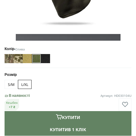
Олива
Колір
Розмір
S/M
L/XL
Артикул: HD030104U
В наявності
Кешбек
+7 ₴
КУПИТИ
КУПИТИ
В 1 КЛІК