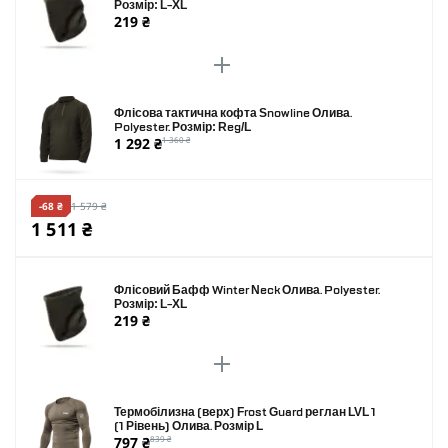
Розмір: L-XL
219 ₴
Флісова тактична кофта Snowline Олива.
Polyester. Розмір: Reg/L
1 292 ₴
1 360 ₴
-68 ₴
1 579 ₴
1 511 ₴
Флісовий Бафф Winter Neck Олива. Polyester.
Розмір: L-XL
219 ₴
Термобілизна (верх) Frost Guard реглан LVL 1
(1 Рівень) Олива. Розмір L
797 ₴
839 ₴