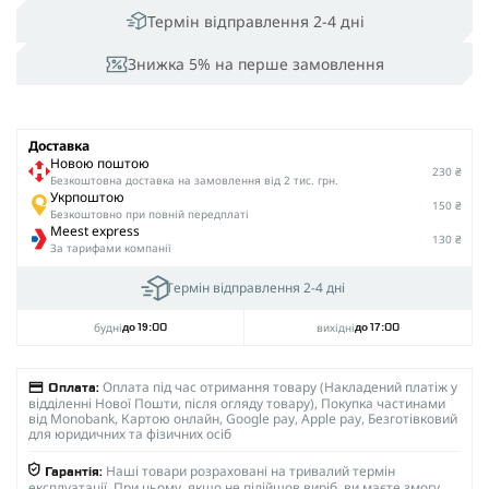
Термін відправлення 2-4 дні
Знижка 5% на перше замовлення
Доставка
Новою поштою
230 ₴
Безкоштовна доставка на замовлення від 2 тис. грн.
Укрпоштою
150 ₴
Безкоштовно при повній передплаті
Meest express
130 ₴
За тарифами компанії
Термін відправлення 2-4 дні
будні
вихідні
до 19:00
до 17:00
Оплата під час отримання товару (Накладений платіж у
Оплата:
відділенні Нової Пошти, після огляду товару), Покупка частинами
від Monobank, Картою онлайн, Google pay, Apple pay, Безготівковий
для юридичних та фізичних осіб
Наші товари розраховані на тривалий термін
Гарантія:
експлуатації. При цьому, якщо не підійшов виріб, ви маєте змогу