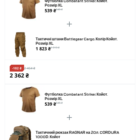
Футболка Combatant Striker. Койот.
Розмір XL
539 ₴
545 ₴
Тактичні штани Battlegear Cargo. Колір Койот.
Розмір XL
1 823 ₴
1 919 ₴
-102 ₴
2 464 ₴
2 362 ₴
Футболка Combatant Striker. Койот.
Розмір XL
539 ₴
545 ₴
Тактичний рюкзак RAGNAR на 20л. CORDURA
1000D. Койот