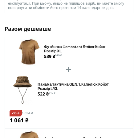
експлуатації. При цьому, якщо не підійшов виріб, ви маєте змогу
повернути чи обміняти його протягом 14 календарних днів
Разом дешевше
Футболка Combatant Striker. Койот.
Розмір XL
539 ₴
545 ₴
Панама тактична GEN. 1. Капелюх Койот.
Розмір L/XL
522 ₴
549 ₴
-33 ₴
1 094 ₴
1 061 ₴