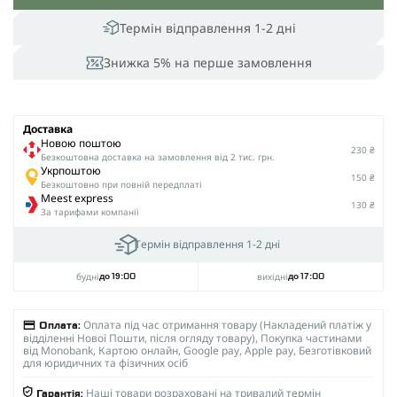
Термін відправлення 1-2 дні
Знижка 5% на перше замовлення
Доставка
Новою поштою
230 ₴
Безкоштовна доставка на замовлення від 2 тис. грн.
Укрпоштою
150 ₴
Безкоштовно при повній передплаті
Meest express
130 ₴
За тарифами компанії
Термін відправлення 1-2 дні
будні
вихідні
до 19:00
до 17:00
Оплата під час отримання товару (Накладений платіж у
Оплата:
відділенні Нової Пошти, після огляду товару), Покупка частинами
від Monobank, Картою онлайн, Google pay, Apple pay, Безготівковий
для юридичних та фізичних осіб
Наші товари розраховані на тривалий термін
Гарантія: