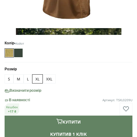
Койот
Колір
Розмір
S
M
L
XL
XXL
Визначити розмір
Артикул: TSXL0209U
В наявності
Кешбек
+17 ₴
КУПИТИ
КУПИТИ
В 1 КЛІК