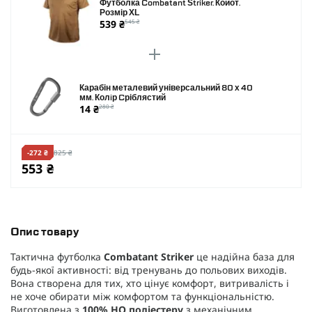
Футболка Combatant Striker. Койот.
Розмір XL
539 ₴
545 ₴
Карабін металевий універсальний 80 х 40
мм. Колiр Cріблястий
14 ₴
280 ₴
-272 ₴
825 ₴
553 ₴
Опис товару
Тактична футболка
Combatant Striker
це надійна база для
будь-якої активності: від тренувань до польових виходів.
Вона створена для тих, хто цінує комфорт, витривалість і
не хоче обирати між комфортом та функціональністю.
Виготовлена з
100% HQ поліестеру
з механічним