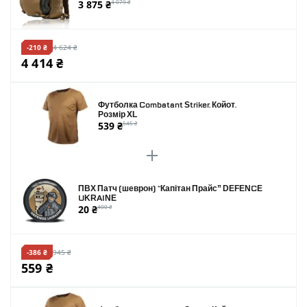
3 875 ₴
4 079 ₴
-210 ₴
4 624 ₴
4 414 ₴
Футболка Combatant Striker. Койот.
Розмір XL
539 ₴
545 ₴
ПВХ Патч (шеврон) “Капітан Прайс” DEFENCE
UKRAINE
20 ₴
400 ₴
-386 ₴
945 ₴
559 ₴