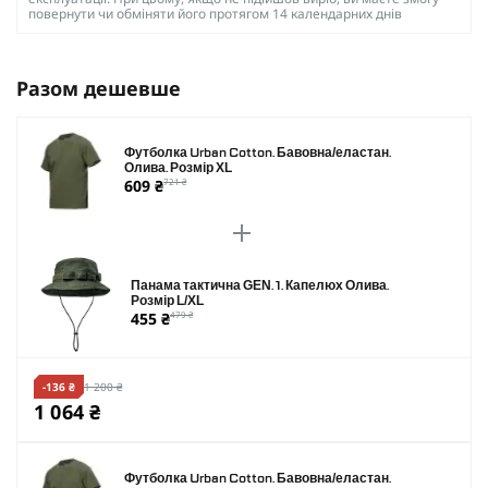
повернути чи обміняти його протягом 14 календарних днів
Разом дешевше
Футболка Urban Cotton. Бавовна/еластан.
Олива. Розмір XL
609 ₴
721 ₴
Панама тактична GEN. 1. Капелюх Олива.
Розмір L/XL
455 ₴
479 ₴
-136 ₴
1 200 ₴
1 064 ₴
Футболка Urban Cotton. Бавовна/еластан.