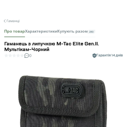
Гаманці
Про товар
Характеристики
Купують разом
293
Гаманець з липучкою M-Tac Elite Gen.II.
Мультікам-Чорний
0
Гарантія 14 днів