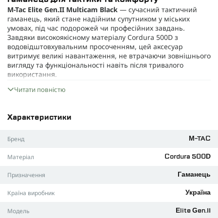
M-Tac Elite Gen.II Multicam Black
— сучасний тактичний
гаманець, який стане надійним супутником у міських
умовах, під час подорожей чи професійних завдань.
Завдяки високоякісному матеріалу Cordura 500D з
водовідштовхувальним просоченням, цей аксесуар
витримує великі навантаження, не втрачаючи зовнішнього
вигляду та функціональності навіть після тривалого
використання.
Гаманець має компактну форму (12×10 см), ідеально
Читати повністю
поміщається у кишені або сумці, не займаючи багато місця
та не обтяжуючи власника. Вага виробу — лише 100–150 г,
тож ви навряд чи відчуєте його присутність. Спеціальна
Характеристики
застібка на липучці (Velcro) гарантує безпеку речей і
швидкий доступ до готівки, карток та документів, навіть
Бренд
M-TAC
коли маєте обмаль часу.
Матеріал
Кілька внутрішніх відділень дозволяють впорядковано
Cordura 500D
зберігати банкноти, монети, картки та невеликі
Призначення
Гаманець
документи.
Міцний матеріал із водозахисною властивістю
Країна виробник
Україна
протистоїть зношуванню і погодним впливам.
Модель
Elite Gen.II
Камуфляжне забарвлення Multicam Black підкреслить