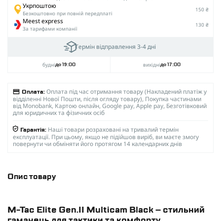
Укрпоштою
150 ₴
Безкоштовно при повній передплаті
Meest express
130 ₴
За тарифами компанії
Термін відправлення 3-4 дні
будні
вихідні
до 19:00
до 17:00
Оплата під час отримання товару (Накладений платіж у
Оплата:
відділенні Нової Пошти, після огляду товару), Покупка частинами
від Monobank, Картою онлайн, Google pay, Apple pay, Безготівковий
для юридичних та фізичних осіб
Наші товари розраховані на тривалий термін
Гарантія:
експлуатації. При цьому, якщо не підійшов виріб, ви маєте змогу
повернути чи обміняти його протягом 14 календарних днів
Опис товару
M-Tac Elite Gen.II Multicam Black – стильний
гаманець для тактики та комфорту