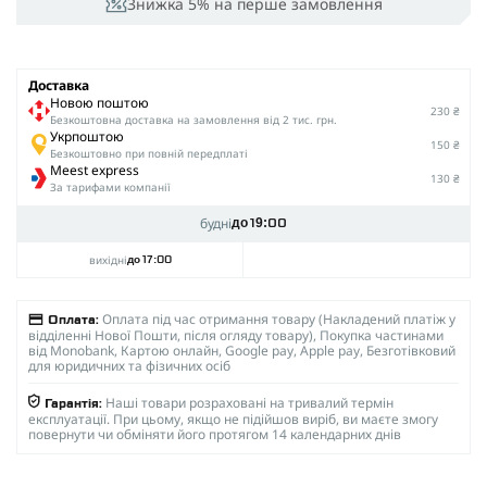
Знижка 5% на перше замовлення
Доставка
Новою поштою
230 ₴
Безкоштовна доставка на замовлення від 2 тис. грн.
Укрпоштою
150 ₴
Безкоштовно при повній передплаті
Meest express
130 ₴
За тарифами компанії
будні
до 19:00
вихідні
до 17:00
Оплата під час отримання товару (Накладений платіж у
Оплата:
відділенні Нової Пошти, після огляду товару), Покупка частинами
від Monobank, Картою онлайн, Google pay, Apple pay, Безготівковий
для юридичних та фізичних осіб
Наші товари розраховані на тривалий термін
Гарантія:
експлуатації. При цьому, якщо не підійшов виріб, ви маєте змогу
повернути чи обміняти його протягом 14 календарних днів