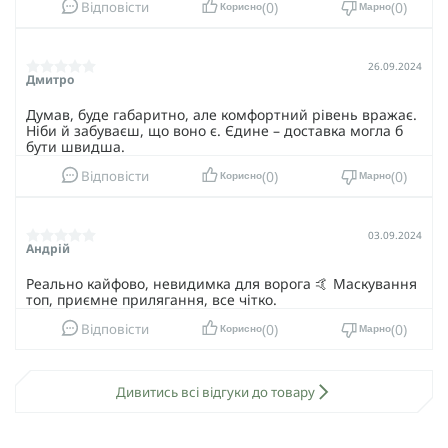
0
0
Відповісти
Корисно
Марно
26.09.2024
Дмитро
Думав, буде габаритно, але комфортний рівень вражає.
Ніби й забуваєш, що воно є. Єдине – доставка могла б
бути швидша.
0
0
Відповісти
Корисно
Марно
03.09.2024
Андрій
Реально кайфово, невидимка для ворога 🤙 Маскування
топ, приємне прилягання, все чітко.
0
0
Відповісти
Корисно
Марно
Дивитись всі відгуки до товару