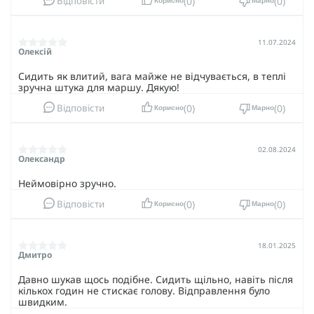
0
0
А міцні матеріали гарантують
Відповісти
витримку фізичних
Корисно
Марно
випробувань та довговічність
.
Кавер доступний у кольорах: мультикам, піксель.
11.07.2024
Олексій
Балістичний шолом "FAST TEAM WENDY", разом із
вдосконаленими активними навушниками M32 та
Сидить як влитий, вага майже не відчувається, в теплі
стильним кавером та чебурашками, стане вашим
зручна штука для маршу. Дякую!
надійним союзником у будь-яких завданнях. Це
0
0
ефективний захист, комфорт, функціональність та стиль.
Відповісти
Корисно
Марно
02.08.2024
Олександр
Неймовірно зручно.
0
0
Відповісти
Корисно
Марно
18.01.2025
Дмитро
Давно шукав щось подібне. Сидить щільно, навіть після
кількох годин не стискає голову. Відправлення було
швидким.