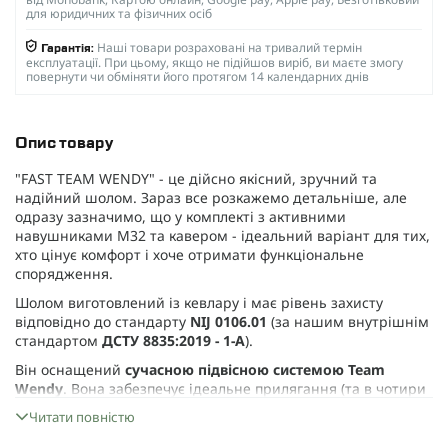
для юридичних та фізичних осіб
Наші товари розраховані на тривалий термін
Гарантія:
експлуатації. При цьому, якщо не підійшов виріб, ви маєте змогу
повернути чи обміняти його протягом 14 календарних днів
Опис товару
"FAST TEAM WENDY" - це дійсно якісний, зручний та
надійний шолом. Зараз все розкажемо детальніше, але
одразу зазначимо, що у комплекті з активними
навушниками M32 та кавером - ідеальний варіант для тих,
хто цінує комфорт і хоче отримати функціональне
спорядження.
Шолом виготовлений із кевлару і має рівень захисту
відповідно до стандарту
NIJ 0106.01
(за нашим внутрішнім
стандартом
ДСТУ 8835:2019 - 1-А
).
Він оснащений
сучасною підвісною системою Team
Wendy
. Вона забезпечує ідеальне прилягання (та в чотири
рази краща, ніж та, що використовується у звичайних
Читати повністю
шоломах ACH / MICH). Щоб шолом сидів максимально
зручно, він має
систему із двома шарами педів
.