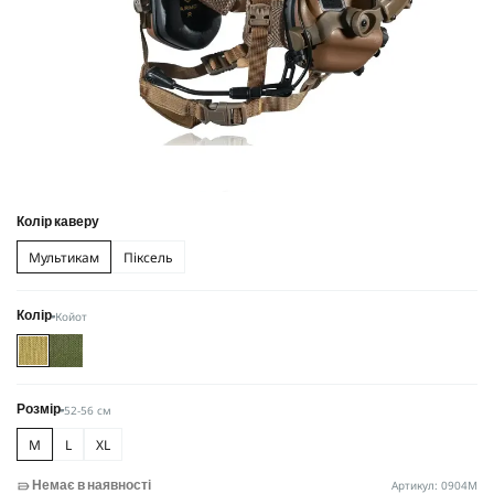
Колір каверу
Мультикам
Піксель
Койот
Колір
52-56 см
Розмір
M
L
XL
Артикул: 0904M
Немає в наявності