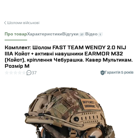
Шоломи військові
Про товар
Характеристики
Відгуки
Відео
37
1
Комплект: Шолом FAST TEAM WENDY 2.0 NIJ
IIIA Койот + активні навушники EARMOR M32
(Койот), кріплення Чебурашка. Кавер Мультикам.
Розмір M
37
Гарантія 5 років