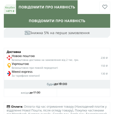
ПОВІДОМИТИ ПРО НАЯВНІСТЬ
Кешбек
+471 ₴
ПОВІДОМИТИ ПРО НАЯВНІСТЬ
Знижка 5% на перше замовлення
Доставка
Новою поштою
230 ₴
Безкоштовна доставка на замовлення від 2 тис. грн.
Укрпоштою
150 ₴
Безкоштовно при повній передплаті
Meest express
130 ₴
За тарифами компанії
будні
до 19:00
вихідні
до 17:00
Оплата під час отримання товару (Накладений платіж у
Оплата:
відділенні Нової Пошти, після огляду товару), Покупка частинами
від Monobank, Картою онлайн, Google pay, Apple pay, Безготівковий