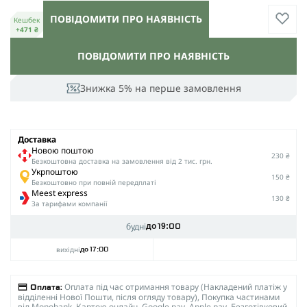
ПОВІДОМИТИ ПРО НАЯВНІСТЬ
Кешбек
+471 ₴
ПОВІДОМИТИ ПРО НАЯВНІСТЬ
Знижка 5% на перше замовлення
Доставка
Новою поштою
230 ₴
Безкоштовна доставка на замовлення від 2 тис. грн.
Укрпоштою
150 ₴
Безкоштовно при повній передплаті
Meest express
130 ₴
За тарифами компанії
будні
до 19:00
вихідні
до 17:00
Оплата під час отримання товару (Накладений платіж у
Оплата:
відділенні Нової Пошти, після огляду товару), Покупка частинами
від Monobank, Картою онлайн, Google pay, Apple pay, Безготівковий