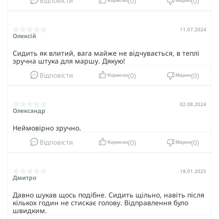
0
0
А міцні матеріали гарантують
Відповісти
витримку фізичних
Корисно
Марно
випробувань та довговічність
.
Кавер доступний у кольорах: мультикам, піксель.
11.07.2024
Олексій
Балістичний шолом "FAST TEAM WENDY", разом із
вдосконаленими активними навушниками M32 та
Сидить як влитий, вага майже не відчувається, в теплі
стильним кавером та чебурашками, стане вашим
зручна штука для маршу. Дякую!
надійним союзником у будь-яких завданнях. Це
0
0
ефективний захист, комфорт, функціональність та стиль.
Відповісти
Корисно
Марно
02.08.2024
Олександр
Неймовірно зручно.
0
0
Відповісти
Корисно
Марно
18.01.2025
Дмитро
Давно шукав щось подібне. Сидить щільно, навіть після
кількох годин не стискає голову. Відправлення було
швидким.