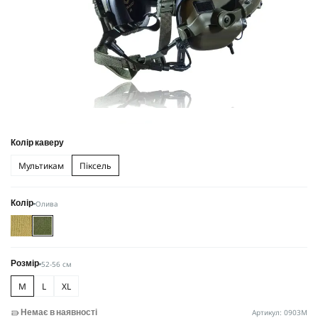
Колір каверу
Мультикам
Піксель
Олива
Колір
52-56 см
Розмір
M
L
XL
Артикул: 0903M
Немає в наявності