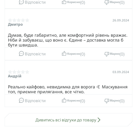
0
0
Відповісти
Корисно
Марно
26.09.2024
Дмитро
Думав, буде габаритно, але комфортний рівень вражає.
Ніби й забуваєш, що воно є. Єдине – доставка могла б
бути швидша.
0
0
Відповісти
Корисно
Марно
03.09.2024
Андрій
Реально кайфово, невидимка для ворога 🤙 Маскування
топ, приємне прилягання, все чітко.
0
0
Відповісти
Корисно
Марно
Дивитись всі відгуки до товару