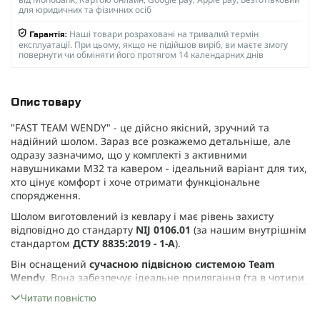
для юридичних та фізичних осіб
Наші товари розраховані на тривалий термін
Гарантія:
експлуатації. При цьому, якщо не підійшов виріб, ви маєте змогу
повернути чи обміняти його протягом 14 календарних днів
Опис товару
"FAST TEAM WENDY" - це дійсно якісний, зручний та
надійний шолом. Зараз все розкажемо детальніше, але
одразу зазначимо, що у комплекті з активними
навушниками M32 та кавером - ідеальний варіант для тих,
хто цінує комфорт і хоче отримати функціональне
спорядження.
Шолом виготовлений із кевлару і має рівень захисту
відповідно до стандарту
NIJ 0106.01
(за нашим внутрішнім
стандартом
ДСТУ 8835:2019 - 1-А
).
Він оснащений
сучасною підвісною системою Team
Wendy
. Вона забезпечує ідеальне прилягання (та в чотири
рази краща, ніж та, що використовується у звичайних
Читати повністю
шоломах ACH / MICH). Щоб шолом сидів максимально
зручно, він має
систему із двома шарами педів
.