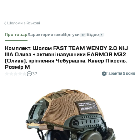
Шоломи військові
Про товар
Характеристики
Відгуки
Відео
37
1
Комплект: Шолом FAST TEAM WENDY 2.0 NIJ
IIIA Олива + активні навушники EARMOR M32
(Олива), кріплення Чебурашка. Кавер Піксель.
Розмір M
37
Гарантія 5 років