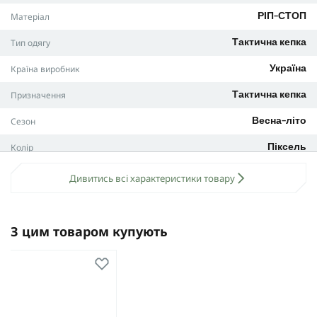
Матеріал
РІП-СТОП
Тип одягу
Тактична кепка
Країна виробник
Україна
Призначення
Тактична кепка
Сезон
Весна-літо
Колір
Піксель
Вага (кг)
0,1
Дивитись всі характеристики товару
Вид виробу
Кепка
Виробник
M-TAC
З цим товаром купують