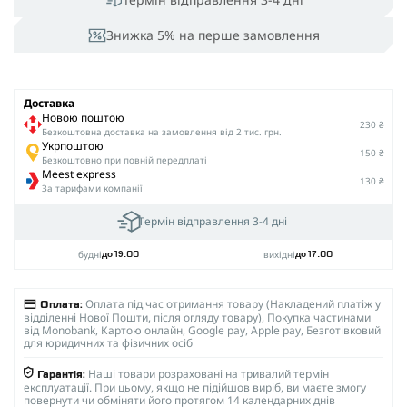
Знижка 5% на перше замовлення
Доставка
Новою поштою
230 ₴
Безкоштовна доставка на замовлення від 2 тис. грн.
Укрпоштою
150 ₴
Безкоштовно при повній передплаті
Meest express
130 ₴
За тарифами компанії
Термін відправлення 3-4 дні
будні
вихідні
до 19:00
до 17:00
Оплата під час отримання товару (Накладений платіж у
Оплата:
відділенні Нової Пошти, після огляду товару), Покупка частинами
від Monobank, Картою онлайн, Google pay, Apple pay, Безготівковий
для юридичних та фізичних осіб
Наші товари розраховані на тривалий термін
Гарантія:
експлуатації. При цьому, якщо не підійшов виріб, ви маєте змогу
повернути чи обміняти його протягом 14 календарних днів