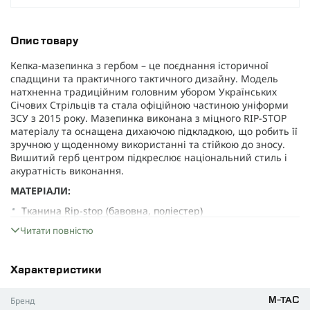
Опис товару
Кепка-мазепинка з гербом – це поєднання історичної
спадщини та практичного тактичного дизайну. Модель
натхненна традиційним головним убором Українських
Січових Стрільців та стала офіційною частиною уніформи
ЗСУ з 2015 року. Мазепинка виконана з міцного RIP-STOP
матеріалу та оснащена дихаючою підкладкою, що робить її
зручною у щоденному використанні та стійкою до зносу.
Вишитий герб центром підкреслює національний стиль і
акуратність виконання.
МАТЕРІАЛИ:
Тканина Rip-stop (бавовна, поліестер)
Читати повністю
Підкладка: поліестер, бавовна
ОСОБЛИВОСТІ:
Вишитий герб України по центру
Характеристики
Люверси з боків для додаткової вентиляції
Бренд
M-TAC