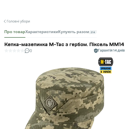
Головні убори
Про товар
Характеристики
Купують разом
214
Кепка-мазепинка M-Tac з гербом. Піксель MM14
0
Гарантія 14 днів