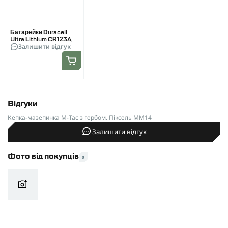
Батарейки Duracell
Ultra Lithium CR123A, 2
Залишити відгук
шт
Відгуки
Кепка-мазепинка M-Tac з гербом. Піксель MM14
Залишити відгук
Фото від покупців
0