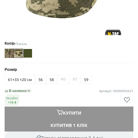
Піксель
Колір
Розмір
61×33 ×20 см
56
58
59
60
57
Артикул: 00000005631
В наявності
Кешбек
+15 ₴
КУПИТИ
КУПИТИ
В 1 КЛІК
Термін відправлення 3-4 дні