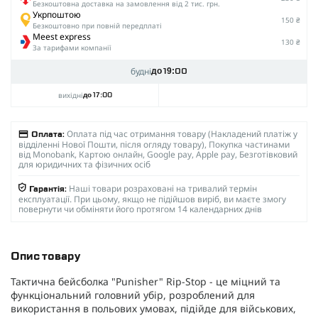
Безкоштовна доставка на замовлення від 2 тис. грн.
Укрпоштою
150 ₴
Безкоштовно при повній передплаті
Meest express
130 ₴
За тарифами компанії
будні
до 19:00
вихідні
до 17:00
Оплата під час отримання товару (Накладений платіж у
Оплата:
відділенні Нової Пошти, після огляду товару), Покупка частинами
від Monobank, Картою онлайн, Google pay, Apple pay, Безготівковий
для юридичних та фізичних осіб
Наші товари розраховані на тривалий термін
Гарантія:
експлуатації. При цьому, якщо не підійшов виріб, ви маєте змогу
повернути чи обміняти його протягом 14 календарних днів
Опис товару
Тактична бейсболка "Punisher" Rip-Stop - це міцний та
функціональний головний убір, розроблений для
використання в польових умовах, підійде для військових,