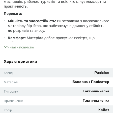
мисливців, рибалок, туристів та всіх, хто цінує комфорт та
практичність.
Переваги:
Міцність та зносостійкість:
Виготовлена з високоякісного
матеріалу Rip-Stop, що забезпечує підвищену стійкість
до розривів та зносу.
Комфорт:
Матеріал добре пропускає повітря, що
забезпечує комфорт навіть у спеку.
Читати повністю
Практичність:
Бейсболка має регульований розмір, що
дозволяє підігнати під будь-який обхват голови.
Універсальність:
Підійде для використання у різних
Характеристики
умовах та ситуаціях.
Бренд
Punisher
Стильний дизайн:
Бейсболка має сучасний та
агресивний дизайн з логотипом "Punisher".
Матеріал
Бавовна + Поліестер
Характеристики:
Тип одягу
Тактична кепка
Матеріал:
Rip-Stop (65% поліестер, 35% бавовна)
Розмір:
регульований
Призначення
Тактична кепка
Додаткова інформація:
Колір
Койот