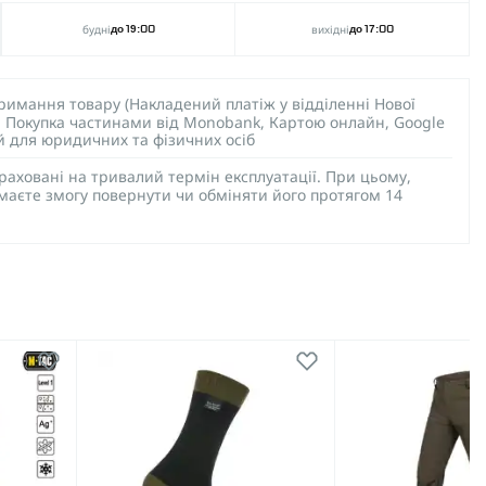
будні
вихідні
до 19:00
до 17:00
тримання товару (Накладений платіж у відділенні Нової
), Покупка частинами від Monobank, Картою онлайн, Google
ий для юридичних та фізичних осіб
раховані на тривалий термін експлуатації. При цьому,
 маєте змогу повернути чи обміняти його протягом 14