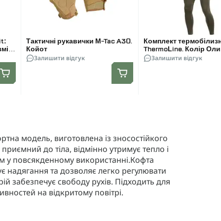
t:
Тактичні рукавички M-Tac A30.
Комплект термобілизн
змір
Койот
ThermoLine. Колір Ол
Залишити відгук
Залишити відгук
ортна модель, виготовлена ​​із зносостійкого
л приємний до тіла, відмінно утримує тепло і
м у повсякденному використанні.Кофта
 надягання та дозволяє легко регулювати
крій забезпечує свободу рухів. Підходить для
ивностей на відкритому повітрі.