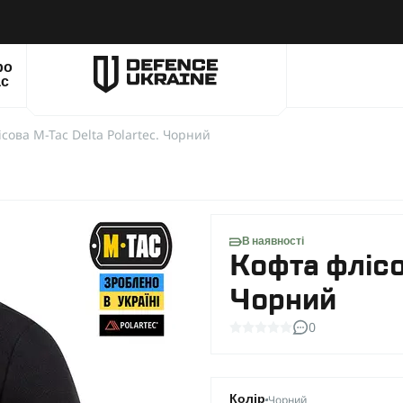
ро
ас
сова M-Tac Delta Polartec. Чорний
В наявності
Кофта флісо
Чорний
0
Чорний
Колір