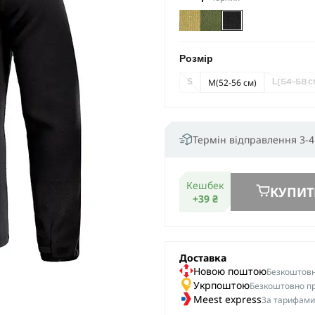
Розмір
M
(52-56 см)
S
L
(54-58 с
Термін відправлення 3-4
Кешбек
КУПИТ
+39 ₴
Доставка
Новою поштою
Безкоштовна
Укрпоштою
Безкоштовно пр
Meest express
За тарифами