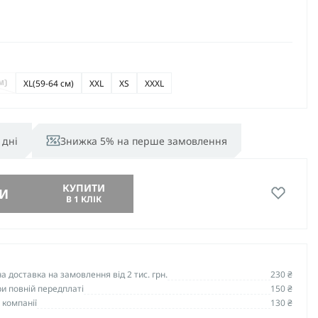
XL
(59-64 см)
XXL
XS
XXXL
м)
 дні
Знижка 5% на перше замовлення
КУПИТИ
И
В 1 КЛІК
 доставка на замовлення від 2 тис. грн.
230 ₴
и повній передплаті
150 ₴
 компанії
130 ₴