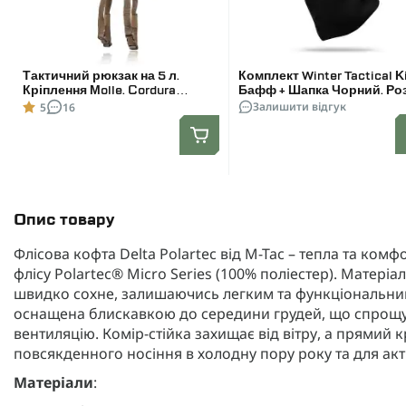
Тактичний рюкзак на 5 л.
Комплект Winter Tactical Ki
Кріплення Molle. Cordura
Бафф + Шапка Чорний. Ро
1000D. Койот
L-XL
Залишити відгук
5
16
Опис товару
Флісова кофта Delta Polartec від M-Tac – тепла та комф
флісу Polartec® Micro Series (100% поліестер). Матеріа
швидко сохне, залишаючись легким та функціональни
оснащена блискавкою до середини грудей, що спрощує
вентиляцію. Комір-стійка захищає від вітру, а прямий 
повсякденного носіння в холодну пору року та для акт
Матеріали
: