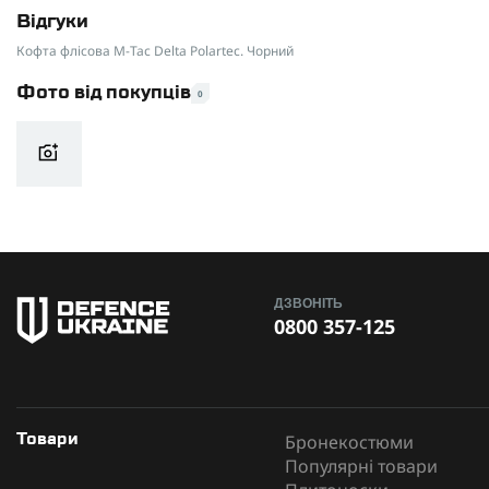
Відгуки
Вид виробу
Кофта флісова M-Tac Delta Polartec. Чорний
Виробник
Фото від покупців
0
ДЗВОНІТЬ
0800 357-125
Бронекостюми
Товари
Популярні товари