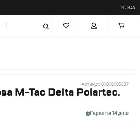
RU
UA
|
Артикул: 00000005637
ва M-Tac Delta Polartec.
Гарантія 14 днів