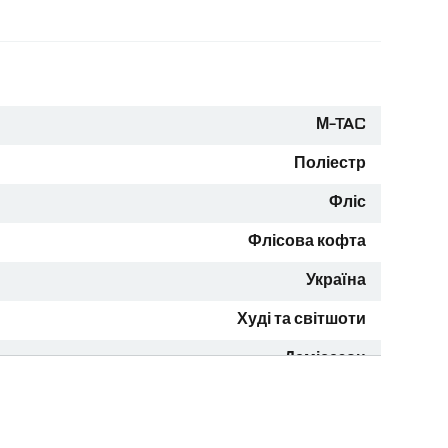
ня
M-TAC
Поліестр
Фліс
Флісова кофта
Україна
Худі та світшоти
Демісезон
Чорний
0,5