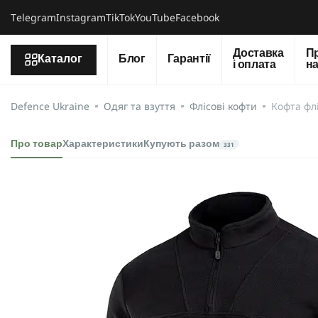
Тelegram
Instagram
TikTok
YouTube
Facebook
Доставка
П
Каталог
Блог
Гарантії
і оплата
н
Defence Ukraine
Одяг та взуття
Флісові кофти
Кофта флі
Про товар
Характеристики
Купують разом
331