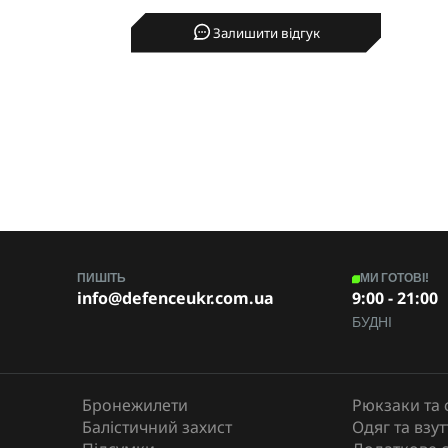
Кофта флісова
Залишити відгук
M-TAC
ПИШІТЬ
МИ ГОТОВІ!
info@defenceukr.com.ua
9:00 - 21:00
БУДНІ
Бронежилети
Рюкзаки та 
Балістичний захист
Одяг та взут