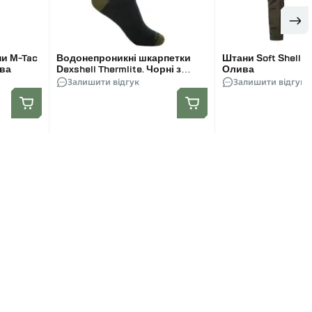
и M-Tac
Водонепроникні шкарпетки
Штани Soft Shell C
ива
Dexshell Thermlite. Чорні з
Олива
зеленою смужкою
Залишити відгук
Залишити відгук