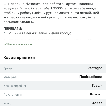
Він ідеально підходить для роботи з картами завдяки
вбудованій шкалі масштабу 1:25000, а також забезпечує
стабільну роботу навіть у русі. Компактний та легкий, цей
компас стане чудовим вибором для туризму, походів та
польових завдань.
ПЕРЕВАГИ:
Міцний та легкий алюмінієвий корпус
Зручність роботи з картами завдяки шкалі 1:25000
Читати повністю
Рідинний циферблат для стабільної роботи під час руху
Люмінесцентні мітки для навігації у темний час доби
Характеристики
Точний приціл з діоптричним елементом та
збільшувальним склом
Бренд
Pentagon
Корпус, що закривається, для захисту від пошкоджень
Матеріал
Полікарбонат
Підходить для походів, орієнтування та активного
відпочинку
Країна виробник
Греція
ХАРАКТЕРИСТИКИ:
Матеріал корпусу:
алюміній
Призначення
Компас
Циферблат:
рідинний
Колір
Олива