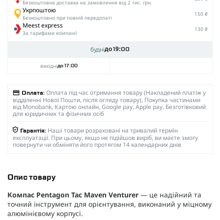
Безкоштовна доставка на замовлення від 2 тис. грн.
Укрпоштою
150 ₴
Безкоштовно при повній передплаті
Meest express
130 ₴
За тарифами компанії
будні
до 19:00
вихідні
до 17:00
Оплата під час отримання товару (Накладений платіж у
Оплата:
відділенні Нової Пошти, після огляду товару), Покупка частинами
від Monobank, Картою онлайн, Google pay, Apple pay, Безготівковий
для юридичних та фізичних осіб
Наші товари розраховані на тривалий термін
Гарантія:
експлуатації. При цьому, якщо не підійшов виріб, ви маєте змогу
повернути чи обміняти його протягом 14 календарних днів
Опис товару
Компас Pentagon Tac Maven Venturer
— це надійний та
точний інструмент для орієнтування, виконаний у міцному
алюмінієвому корпусі.