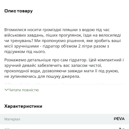
Опис товару
Втомилися носити громіздкі пляшки з водою під час
військових завдань, піших прогулянок, їзди на велосипеді
чи тренувань? Ми пропонуємо рішення, яке зробить ваші
місії зручнішими - гідратор об'ємом 2 літри разом з
підсумком під нього.
Розкажемо детальніше про сам гідратор. Цей компактний і
зручний девайс забезпечить вас запасом чистої,
прохолодної води, дозволяючи завжди мати її під рукою,
не зупиняючись для пошуку джерела.
Об'єм - 2 літри.
Оптимальний для коротких місій, денних
походів, велопрогулянок або тренувань.
Читати повністю
Гідратор виготовлений з
міцного та безпечного PEVA
,
тому він без стороннього запаху та зберігає смак води без
Характеристики
змін.
Він зручний у догляді.
Заповнювати та очищувати
Матеріал
PEVA
гідратор легко завдяки широкому горлу. А знімна трубка
полегшує сушіння.