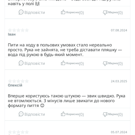
навіть у полі 🙌
0
0
Відповісти
Корисно
Марно
07.08.2024
Іван
Пити на ходу в польових умовах стало нереально
просто. Рука не зайнята, не треба діставати пляшку —
вода під рукою в будь-який момент.
0
0
Відповісти
Корисно
Марно
24.03.2025
Олексій
Вперше користуюсь такою штукою — звик швидко. Рука
не втомлюється. З мінусів лише звикати до нового
формату пиття 😊
0
0
Відповісти
Корисно
Марно
05.07.2024