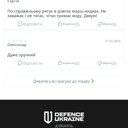
Сергій
По-справжньому рятує в довгих марш-кидках. Не
заважає і не тягає, чітко тримає воду. Дякую!
0
0
Відповісти
Корисно
Марно
27.02.2025
Олександр
Дуже зручний
0
0
Відповісти
Корисно
Марно
Дивитись всі відгуки до товару
ДЗВОНІТЬ