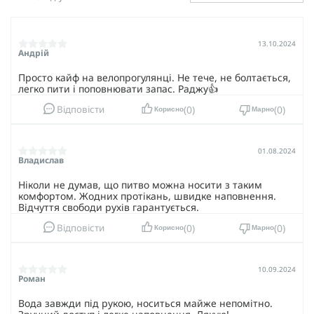
пилу, продовжуючи його термін служби.
Зʼявляється додаткове місце для зберігання дрібних
предметів, таких як аптечки чи мультитули.
13.10.2024
Андрій
Гідратор і підсумок під нього - ідеальне рішення для
підтримки водного балансу під час військових дій. Defence
Просто кайф на велопрогулянці. Не тече, не болтається,
Ukraine дбає про ваш комфорт і завжди допомогти у
легко пити і поповнювати запас. Раджу👍
підборі спорядження та відповісти на всі ваші запитання.
0
0
Відповісти
Корисно
Марно
01.08.2024
Владислав
Ніколи не думав, що питво можна носити з таким
комфортом. Жодних протікань, швидке наповнення.
Відчуття свободи рухів гарантується.
0
0
Відповісти
Корисно
Марно
10.09.2024
Роман
Вода завжди під рукою, носиться майже непомітно.