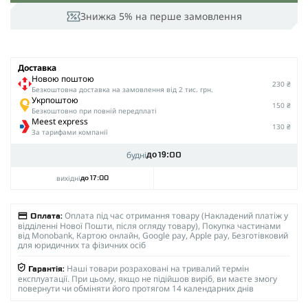
Знижка 5% на перше замовлення
Доставка
Новою поштою
230 ₴
Безкоштовна доставка на замовлення від 2 тис. грн.
Укрпоштою
150 ₴
Безкоштовно при повній передплаті
Meest express
130 ₴
За тарифами компанії
будні
до 19:00
вихідні
до 17:00
Оплата під час отримання товару (Накладений платіж у
Оплата:
відділенні Нової Пошти, після огляду товару), Покупка частинами
від Monobank, Картою онлайн, Google pay, Apple pay, Безготівковий
для юридичних та фізичних осіб
Наші товари розраховані на тривалий термін
Гарантія:
експлуатації. При цьому, якщо не підійшов виріб, ви маєте змогу
повернути чи обміняти його протягом 14 календарних днів