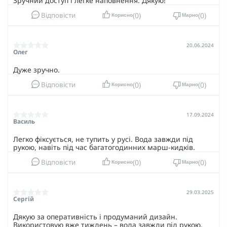
Зручний доступ і легке наповнення. Дякую!
0
0
Відповісти
Корисно
Марно
20.06.2024
Олег
Дуже зручно.
0
0
Відповісти
Корисно
Марно
17.09.2024
Василь
Легко фіксується, не тупить у русі. Вода завжди під
рукою, навіть під час багатогодинних марш-кидків.
0
0
Відповісти
Корисно
Марно
29.03.2025
Сергій
Дякую за оперативність і продуманий дизайн.
Використовую вже тиждень – вода завжди під рукою,