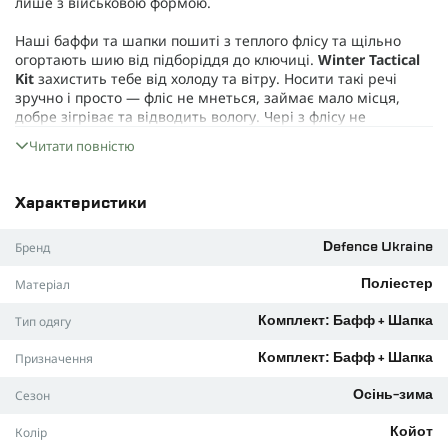
лише з військовою формою.
Наші баффи та шапки пошиті з теплого флісу та щільно
огортають шию від підборіддя до ключиці.
Winter Tactical
Kit
захистить тебе від холоду та вітру. Носити такі речі
зручно і просто — фліс не мнеться, займає мало місця,
добре зігріває та відводить вологу. Чері з флісу не
вимагають особливого догляду — вони легко перуться та
Читати повністю
швидко сохнуть.
Матеріал
Характеристики
Легкий фліс, щільністю 270 г/м², який не поступається своїм
Бренд
характеристикам легендарному Polartec. Цей матеріал
Defence Ukraine
дихає та відводить піт назовні, завдяки чому твоя шия та
Матеріал
Поліестер
голова не впріють.
Тип одягу
Комплект: Бафф + Шапка
Фліс не боїться бактерій, дуже добре тягнеться та не
вимагає особливого догляду. Цей матеріал легкий, дуже
Призначення
Комплект: Бафф + Шапка
швидко висихає та не втрачає своїх властивостей після
багаторазового прання.
Сезон
Осінь-зима
Основні характеристики:
Колір
Койот