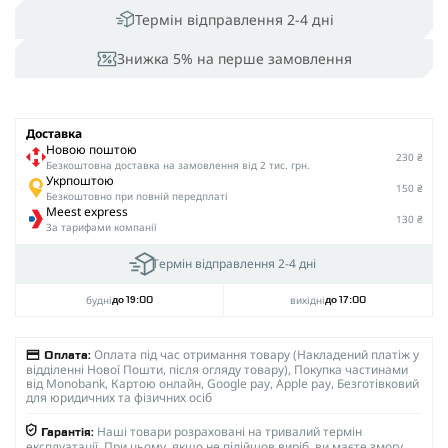
Термін відправлення 2-4 дні
Знижка 5% на перше замовлення
Доставка
Новою поштою
230 ₴
Безкоштовна доставка на замовлення від 2 тис. грн.
Укрпоштою
150 ₴
Безкоштовно при повній передплаті
Meest express
130 ₴
За тарифами компанії
Термін відправлення 2-4 дні
будні
вихідні
до 19:00
до 17:00
Оплата під час отримання товару (Накладений платіж у
Оплата:
відділенні Нової Пошти, після огляду товару), Покупка частинами
від Monobank, Картою онлайн, Google pay, Apple pay, Безготівковий
для юридичних та фізичних осіб
Наші товари розраховані на тривалий термін
Гарантія:
експлуатації. При цьому, якщо не підійшов виріб, ви маєте змогу