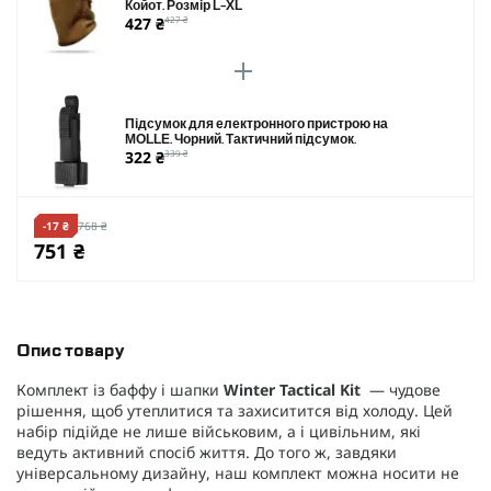
Койот. Розмір L-XL
427 ₴
427 ₴
Підсумок для електронного пристрою на
MOLLE. Чорний. Тактичний підсумок.
322 ₴
339 ₴
-17 ₴
768 ₴
751 ₴
Опис товару
Комплект із баффу і шапки
Winter Tactical Kit
— чудове
рішення, щоб утеплитися та захиситится від холоду. Цей
набір підійде не лише військовим, а і цивільним, які
ведуть активний спосіб життя. До того ж, завдяки
універсальному дизайну, наш комплект можна носити не