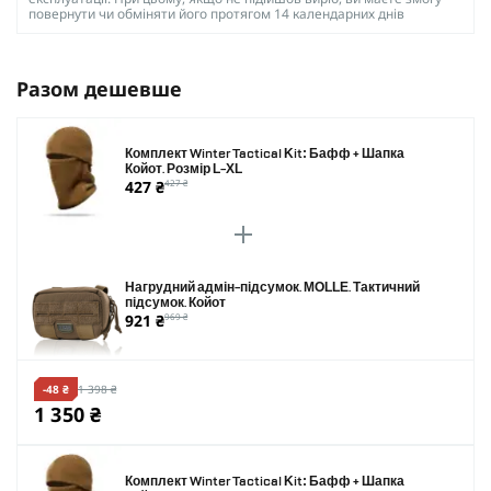
повернути чи обміняти його протягом 14 календарних днів
Разом дешевше
Комплект Winter Tactical Kit: Бафф + Шапка
Койот. Розмір L-XL
427 ₴
427 ₴
Нагрудний адмін-підсумок. MOLLE. Тактичний
підсумок. Койот
921 ₴
969 ₴
-48 ₴
1 398 ₴
1 350 ₴
Комплект Winter Tactical Kit: Бафф + Шапка