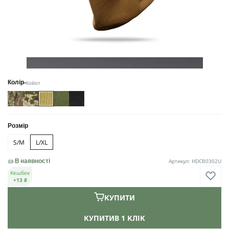
Койот
Колір
Розмір
S/M
L/XL
Артикул: HDCB0302U
В наявності
Кешбек
+13 ₴
КУПИТИ
КУПИТИ
В 1 КЛІК