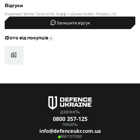
Відгуки
Комплект Winter Tactical Kit: Бафф + Шапка Койот. Розмір L-XL
Залишити відгук
Фото від покупців
0
ДЗВОНІТЬ
0800 357-125
ПИШІТЬ
info@defenceukr.com.ua
МИ ГОТОВІ!