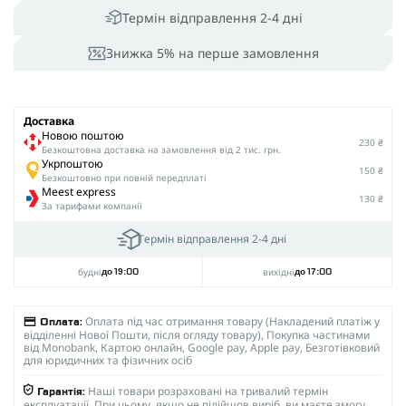
Термін відправлення 2-4 дні
Знижка 5% на перше замовлення
Доставка
Новою поштою
230 ₴
Безкоштовна доставка на замовлення від 2 тис. грн.
Укрпоштою
150 ₴
Безкоштовно при повній передплаті
Meest express
130 ₴
За тарифами компанії
Термін відправлення 2-4 дні
будні
вихідні
до 19:00
до 17:00
Оплата під час отримання товару (Накладений платіж у
Оплата:
відділенні Нової Пошти, після огляду товару), Покупка частинами
від Monobank, Картою онлайн, Google pay, Apple pay, Безготівковий
для юридичних та фізичних осіб
Наші товари розраховані на тривалий термін
Гарантія:
експлуатації. При цьому, якщо не підійшов виріб, ви маєте змогу