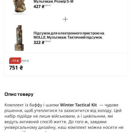
Мультикам. Розмір S-M
427 ₴
427 ₴
Підсумок для електронного пристрою на
MOLLE. Мультикам. Тактичний підсумок.
322 ₴
339 ₴
-17 ₴
768 ₴
751 ₴
Опис товару
Комплект із баффу і шапки
Winter Tactical Kit
— чудове
рішення, щоб утеплитися та захиситится від холоду. Цей
набір підійде не лише військовим, а і цивільним, які
ведуть активний спосіб життя. До того ж, завдяки
універсальному дизайну, наш комплект можна носити не