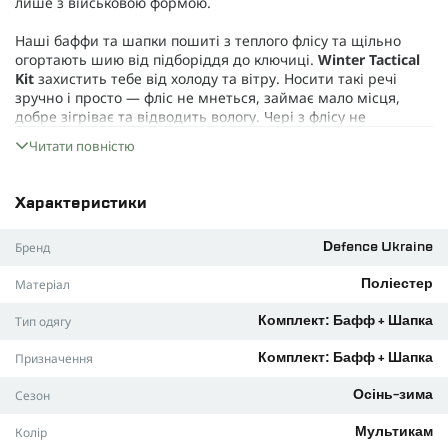
лише з військовою формою.
Наші баффи та шапки пошиті з теплого флісу та щільно
огортають шию від підборіддя до ключиці.
Winter Tactical
Kit
захистить тебе від холоду та вітру. Носити такі речі
зручно і просто — фліс не мнеться, займає мало місця,
добре зігріває та відводить вологу. Чері з флісу не
вимагають особливого догляду — вони легко перуться та
Читати повністю
швидко сохнуть.
Матеріал
Характеристики
Легкий фліс, щільністю 270 г/м², який не поступається своїм
Бренд
характеристикам легендарному Polartec. Цей матеріал
Defence Ukraine
дихає та відводить піт назовні, завдяки чому твоя шия та
Матеріал
Поліестер
голова не впріють.
Тип одягу
Комплект: Бафф + Шапка
Фліс не боїться бактерій, дуже добре тягнеться та не
вимагає особливого догляду. Цей матеріал легкий, дуже
Призначення
Комплект: Бафф + Шапка
швидко висихає та не втрачає своїх властивостей після
багаторазового прання.
Сезон
Осінь-зима
Основні характеристики:
Колір
Мультикам