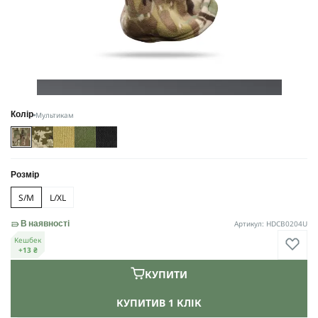
Мультикам
Колір
Розмір
S/M
L/XL
Артикул: HDCB0204U
В наявності
Кешбек
+13 ₴
КУПИТИ
КУПИТИ
В 1 КЛІК