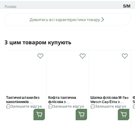
Матеріал: фліс (100% поліестер).
Розмір
S/M
Щільність 270 г/м².
Кольори: мультикам, піксель, койот, олива, чорний.
Дивитись всі характеристики товару
Не нехтуй своїм комфортом та замовляй собі новенький
гарненький комплект
Winter Tactical Kit
.
З цим товаром купують
Тактичні штани без
Кофта тактична
Шапка флісова M-Tac
Ф
наколінників
флісова з
Watch Cap Elite з
S
Залишити відгук
Залишити відгук
Залишити відгук
SPECPROM G3
капюшоном.
Velcro. Койот
б
Combat Pants. Колір
Мультикам
Мультикам