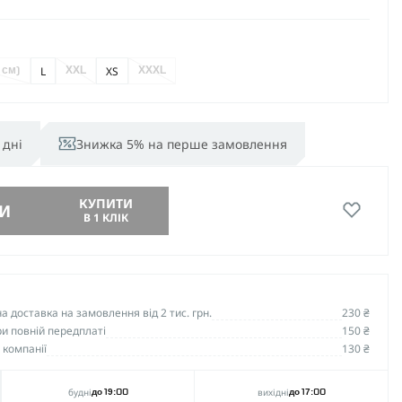
L
XS
 см)
XXL
XXXL
 дні
Знижка 5% на перше замовлення
КУПИТИ
И
В 1 КЛІК
 доставка на замовлення від 2 тис. грн.
230 ₴
и повній передплаті
150 ₴
 компанії
130 ₴
будні
вихідні
до 19:00
до 17:00