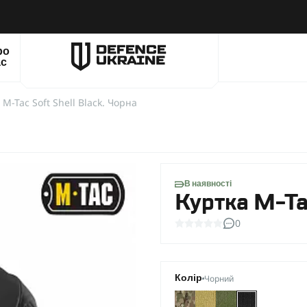
ро
ас
 M-Tac Soft Shell Black. Чорна
В наявності
Куртка M-Ta
0
Чорний
Колір