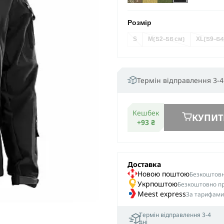
Розмір
S
M
(52-56 см)
XL
(59-64
Термін відправлення 3-4
Кешбек
КУПИТ
+93 ₴
Доставка
Новою поштою
Безкоштовна
Укрпоштою
Безкоштовно пр
Meest express
За тарифами
Термін відправлення 3-4
дні