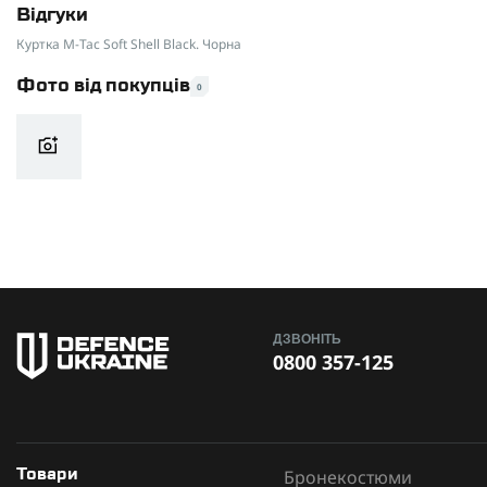
Відгуки
Виробник
Куртка M-Tac Soft Shell Black. Чорна
Фото від покупців
0
ДЗВОНІТЬ
0800 357-125
Бронекостюми
Товари