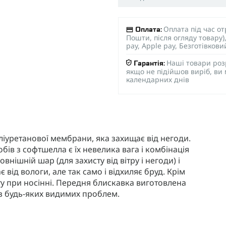
Оплата під час о
Оплата:
Пошти, після огляду товару
pay, Apple pay, Безготівков
Наші товари роз
Гарантія:
якщо не підійшов виріб, ви
календарних днів
поліуретанової мембрани, яка захищає від негоди.
ів з софтшелла є їх невелика вага і комбінація
внішній шар (для захисту від вітру і негоди) і
від вологи, але так само і відхиляє бруд. Крім
у при носінні. Передня блискавка виготовлена ​​
з будь-яких видимих ​​проблем.