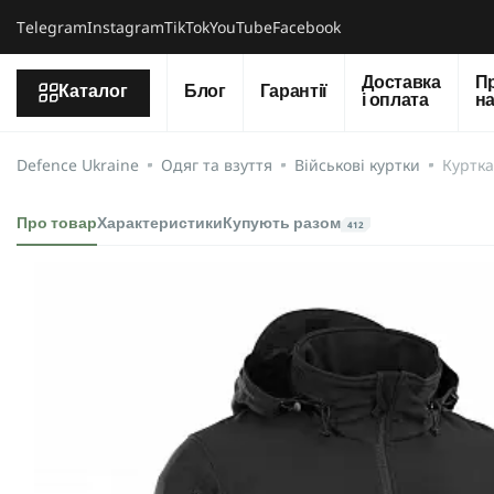
Тelegram
Instagram
TikTok
YouTube
Facebook
Доставка
П
Каталог
Блог
Гарантії
і оплата
н
Defence Ukraine
Одяг та взуття
Військові куртки
Куртка
Про товар
Характеристики
Купують разом
412