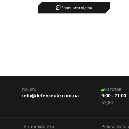
M-TAC
Залишити відгук
ПИШІТЬ
МИ ГОТОВІ!
info@defenceukr.com.ua
9:00 - 21:00
БУДНІ
Бронежилети
Рюкзаки та 