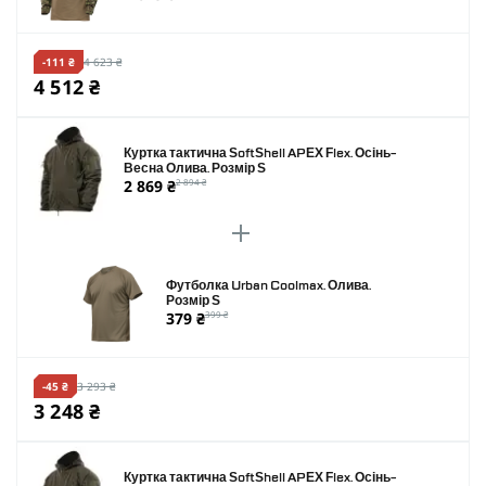
-111 ₴
4 623 ₴
4 512 ₴
Куртка тактична SoftShell APEX Flex. Осінь-
Весна Олива. Розмір S
2 869 ₴
2 894 ₴
Футболка Urban Coolmax. Олива.
Розмір S
379 ₴
399 ₴
-45 ₴
3 293 ₴
3 248 ₴
Куртка тактична SoftShell APEX Flex. Осінь-