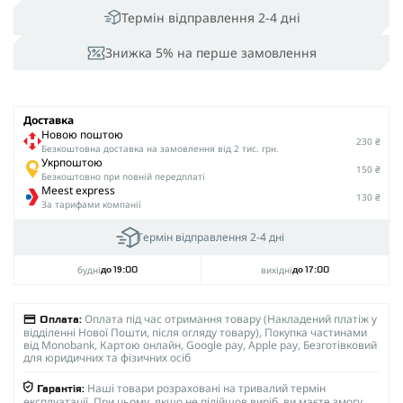
Термін відправлення 2-4 дні
Знижка 5% на перше замовлення
Доставка
Новою поштою
230 ₴
Безкоштовна доставка на замовлення від 2 тис. грн.
Укрпоштою
150 ₴
Безкоштовно при повній передплаті
Meest express
130 ₴
За тарифами компанії
Термін відправлення 2-4 дні
будні
вихідні
до 19:00
до 17:00
Оплата під час отримання товару (Накладений платіж у
Оплата:
відділенні Нової Пошти, після огляду товару), Покупка частинами
від Monobank, Картою онлайн, Google pay, Apple pay, Безготівковий
для юридичних та фізичних осіб
Наші товари розраховані на тривалий термін
Гарантія:
експлуатації. При цьому, якщо не підійшов виріб, ви маєте змогу