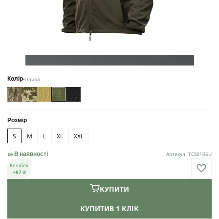
Олива
Колір
Розмір
S
M
L
XL
XXL
Артикул: TCS0106U
В наявності
Кешбек
+87 ₴
КУПИТИ
КУПИТИ
В 1 КЛІК