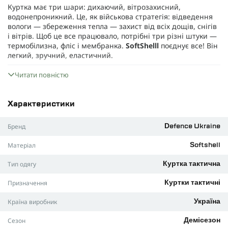
Куртка має три шари: дихаючий, вітрозахисний,
водонепроникний. Це, як військова стратегія: відведення
вологи — збереження тепла — захист від всіх дощів, снігів
і вітрів. Щоб це все працювало, потрібні три різні штуки —
термобілизна, фліс і мембранка.
SoftShelll
поєднує все! Він
легкий, зручний, еластичний.
Внутрішній шар — мікрофліс, створений щоб зберігати
Читати повністю
тепло. А зовнішній шар — мембрана, що не дасть дощу
пробратися до тебе і зберігатиме ідеальний
повітропроникний баланс, навіть якщо вітер намагається
Характеристики
тебе здути.
Що до крою, то він зручний та динамічний. А капюшон —
Бренд
Defence Ukraine
він тут не для краси, а прихований у комірі, щоб не
заважав і не псував стиль.
Матеріал
Softshell
Не забули й про круті дрібниці! Рукава мають дві
Velcro-
Тип одягу
Куртка тактична
панелі
та кишені, щоб можна було скласти все необхідне.
Для ідеальної посадки на руках ми додали застібки, щоб
Призначення
Куртки тактичні
нічого не стирчало. І, звісно, фурнітура — топова, все
працює як годинник.
Країна виробник
Україна
Що таке SoftShell?
Сезон
Демісезон
SoftShell
— це багатошаровий сендвіч, тільки замість сиру