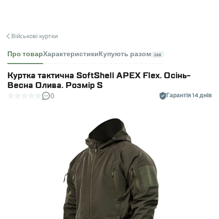
Військові куртки
Про товар
Характеристики
Купують разом
268
Куртка тактична SoftShell APEX Flex. Осінь-
Весна Олива. Розмір S
0
Гарантія 14 днів