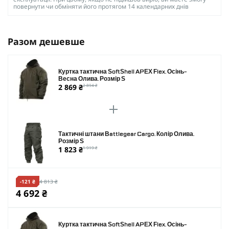
повернути чи обміняти його протягом 14 календарних днів
Разом дешевше
Куртка тактична SoftShell APEX Flex. Осінь-
Весна Олива. Розмір S
2 869 ₴
2 894 ₴
Тактичні штани Battlegear Cargo. Колір Олива.
Розмір S
1 823 ₴
1 919 ₴
-121 ₴
4 813 ₴
4 692 ₴
Куртка тактична SoftShell APEX Flex. Осінь-