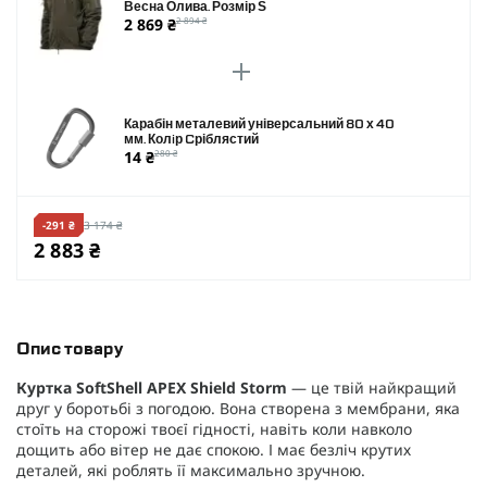
Весна Олива. Розмір S
2 869 ₴
2 894 ₴
Карабін металевий універсальний 80 х 40
мм. Колiр Cріблястий
14 ₴
280 ₴
-291 ₴
3 174 ₴
2 883 ₴
Опис товару
Куртка SoftShell APEX Shield Storm
— це твій найкращий
друг у боротьбі з погодою. Вона створена з мембрани, яка
стоїть на сторожі твоєї гідності, навіть коли навколо
дощить або вітер не дає спокою. І має безліч крутих
деталей, які роблять її максимально зручною.