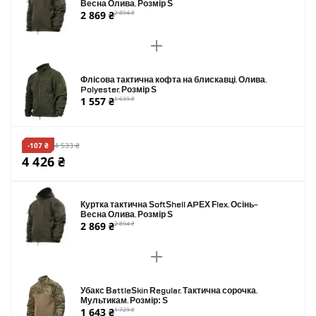
Весна Олива. Розмір S
2 869 ₴
2 894 ₴
Флісова тактична кофта на блискавці. Олива.
Polyester. Розмір S
1 557 ₴
1 639 ₴
-107 ₴
4 533 ₴
4 426 ₴
Куртка тактична SoftShell APEX Flex. Осінь-
Весна Олива. Розмір S
2 869 ₴
2 894 ₴
Убакс BattleSkin Regular. Тактична сорочка.
Мультикам. Розмір: S
1 643 ₴
1 729 ₴