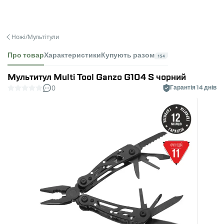
Ножі/Мультітули
Про товар
Характеристики
Купують разом
154
Мультитул Multi Tool Ganzo G104 S чорний
0
Гарантія 14 днів