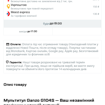
Безкоштовна доставка на замовлення від 2 тис. грн.
Укрпоштою
150 ₴
Безкоштовно при повній передплаті
Meest express
130 ₴
За тарифами компанії
будні
до 19:00
вихідні
до 17:00
Оплата під час отримання товару (Накладений платіж у
Оплата:
відділенні Нової Пошти, після огляду товару), Покупка частинами
від Monobank, Картою онлайн, Google pay, Apple pay, Безготівковий
для юридичних та фізичних осіб
Наші товари розраховані на тривалий термін
Гарантія:
експлуатації. При цьому, якщо не підійшов виріб, ви маєте змогу
повернути чи обміняти його протягом 14 календарних днів
Опис товару
Мультитул Ganzo G104S — Ваш незамінний