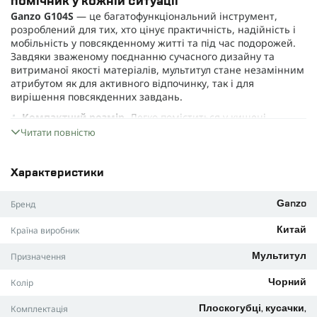
помічник у кожній ситуації
Ganzo G104S
— це багатофункціональний інструмент,
розроблений для тих, хто цінує практичність, надійність і
мобільність у повсякденному житті та під час подорожей.
Завдяки зваженому поєднанню сучасного дизайну та
витриманої якості матеріалів, мультитул стане незамінним
атрибутом як для активного відпочинку, так і для
вирішення повсякденних завдань.
Компактний розмір.
Легко поміститься у кишені,
рюкзаку або на поясі, не створюючи дискомфорту навіть
Читати повністю
під час тривалих походів.
Сталь підвищеної міцності.
Всі частини виробу
Характеристики
виготовлені зі сталі 440С — це гарантія стійкості до
впливу вологи та тривалого збереження гостроти.
Бренд
Ganzo
11 основних інструментів.
Мультитул оснащений
широким набором інструментів: ніж із серрейтором та
Країна виробник
Китай
класичним лезом, плоскогубці з кусачками, викрутки
різних типів, шило, напилок, функція зняття ізоляції,
Призначення
Мультитул
відкривачки для пляшок і консервів.
Колір
Чорний
Зручність та безпека.
Фіксація кожного інструмента
відбувається автоматично, що захищає від випадкового
Комплектація
Плоскогубці, кусачки,
закривання під час роботи.