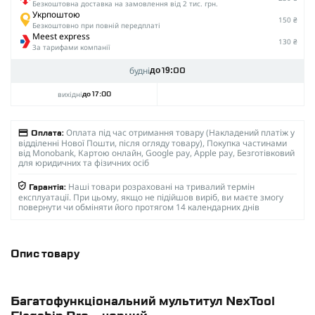
Безкоштовна доставка на замовлення від 2 тис. грн.
Укрпоштою
150 ₴
Безкоштовно при повній передплаті
Meest express
130 ₴
За тарифами компанії
будні
до 19:00
вихідні
до 17:00
Оплата під час отримання товару (Накладений платіж у
Оплата:
відділенні Нової Пошти, після огляду товару), Покупка частинами
від Monobank, Картою онлайн, Google pay, Apple pay, Безготівковий
для юридичних та фізичних осіб
Наші товари розраховані на тривалий термін
Гарантія:
експлуатації. При цьому, якщо не підійшов виріб, ви маєте змогу
повернути чи обміняти його протягом 14 календарних днів
Опис товару
Багатофункціональний мультитул NexTool