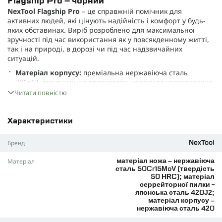
Flagship Pro – чорний
NexTool Flagship Pro
– це справжній помічник для
активних людей, які цінують надійність і комфорт у будь-
яких обставинах. Виріб розроблено для максимальної
зручності під час використання як у повсякденному житті,
так і на природі, в дорозі чи під час надзвичайних
ситуацій.
Матеріал корпусу:
преміальна нержавіюча сталь
30Cr13, яка відмінно протистоїть корозії та удосконалена
для довготривалого використання.
Читати повністю
Основні робочі елементи:
витривала сталь 50Cr15MoV
(твердість 50 HRC) забезпечує ідеальну заточку навіть
Характеристики
після тривалого застосування.
Серрейторна пилка:
виготовлена з японської сталі 420J2,
Бренд
NexTool
ефективно працює з деревиною діаметром до 20 мм
завдяки гострим подвійним зубцям.
Матеріал
матеріал ножа – нержавіюча
сталь 50Cr15MoV (твердість
Універсальні можливості
50 HRC); матеріал
Мультитул об’єднує
16 функцій
у компактному корпусі. Ви
серрейторної пилки -
отримаєте:
японська сталь 420J2;
матеріал корпусу –
Міцні універсальні плоскогубці із функцією
нержавіюча сталь 420
гострогубців та бокорізів (заміна змінних губок