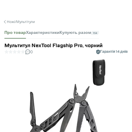
Ножі/Мультітули
Про товар
Характеристики
Купують разом
154
Мультитул NexTool Flagship Pro, чорний
0
Гарантія 14 днів