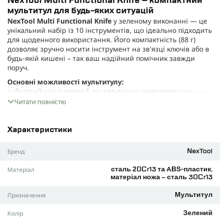
NexTool Multi Functional Knife – компактний
мультитул для будь-яких ситуацій
NexTool Multi Functional Knife
у зеленому виконанні — це
унікальний набір із 10 інструментів, що ідеально підходить
для щоденного використання. Його компактність (88 г)
дозволяє зручно носити інструмент на зв'язці ключів або в
будь-якій кишені – так ваш надійний помічник завжди
поруч.
Основні можливості мультитулу:
Гострий ніж з лезом 5 см для різних господарських
потреб
Читати повністю
Зручні ножиці для дрібної роботи
Відкривачка для пляшок і консервних банок
Характеристики
Плоска викрутка та хрестова викрутка
Бренд
NexTool
Напилок по металу для точних завдань
Матеріал
сталь 20Cr13 та ABS-пластик,
Аварійний молоток для швидкого розбиття скла
матеріал ножа – сталь 30Cr13
Стропоріз для екстрених ситуацій
Призначення
Мультитул
Ключ для виймання SIM-карти
Колір
Тримач для телефону в горизонтальному та
Зелений