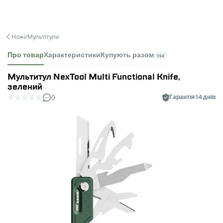
Ножі/Мультітули
Про товар
Характеристики
Купують разом
154
Мультитул NexTool Multi Functional Knife,
зелений
0
Гарантія 14 днів