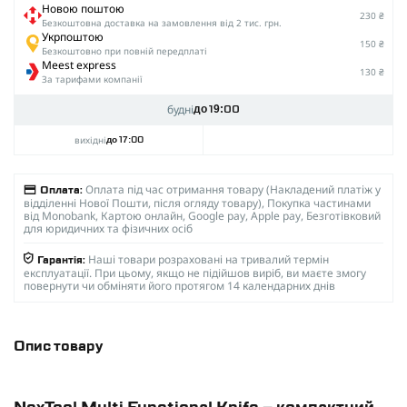
Новою поштою
230 ₴
Безкоштовна доставка на замовлення від 2 тис. грн.
Укрпоштою
150 ₴
Безкоштовно при повній передплаті
Meest express
130 ₴
За тарифами компанії
будні
до 19:00
вихідні
до 17:00
Оплата під час отримання товару (Накладений платіж у
Оплата:
відділенні Нової Пошти, після огляду товару), Покупка частинами
від Monobank, Картою онлайн, Google pay, Apple pay, Безготівковий
для юридичних та фізичних осіб
Наші товари розраховані на тривалий термін
Гарантія:
експлуатації. При цьому, якщо не підійшов виріб, ви маєте змогу
повернути чи обміняти його протягом 14 календарних днів
Опис товару