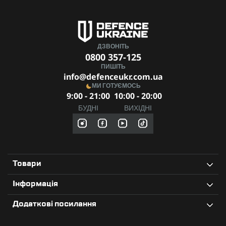
Колір: зелений
З
NexTool Multi Functional Knife
ви завжди готові до будь-
яких завдань! Надійність, стиль та багатофункціональність
в одному аксесуарі.
ДЗВОНІТЬ
0800 357-125
ПИШІТЬ
info@defenceukr.com.ua
МИ ГОТУЄМОСЬ
9:00 - 21:00
10:00 - 20:00
БУДНІ
ВИХІДНІ
Товари
Інформація
Додаткові посилання