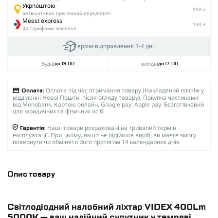
Укрпоштою
150 ₴
Безкоштовно при повній передплаті
Meest express
130 ₴
За тарифами компанії
Термін відправлення 3-4 дні
будні
вихідні
до 19:00
до 17:00
Оплата під час отримання товару (Накладений платіж у
Оплата:
відділенні Нової Пошти, після огляду товару), Покупка частинами
від Monobank, Картою онлайн, Google pay, Apple pay, Безготівковий
для юридичних та фізичних осіб
Наші товари розраховані на тривалий термін
Гарантія:
експлуатації. При цьому, якщо не підійшов виріб, ви маєте змогу
повернути чи обміняти його протягом 14 календарних днів
Опис товару
Світлодіодний налобний ліхтар VIDEX 400Lm
5000K — ваш надійний супутник у темряві