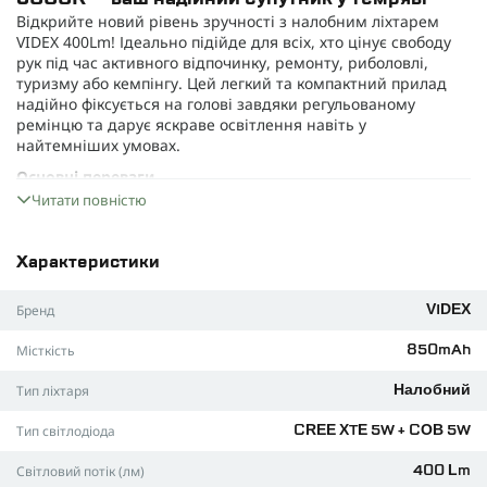
Відкрийте новий рівень зручності з налобним ліхтарем
VIDEX 400Lm! Ідеально підійде для всіх, хто цінує свободу
рук під час активного відпочинку, ремонту, риболовлі,
туризму або кемпінгу. Цей легкий та компактний прилад
надійно фіксується на голові завдяки регульованому
ремінцю та дарує яскраве освітлення навіть у
найтемніших умовах.
Основні переваги
Міцний корпус із поворотною головкою дозволяє легко
Читати повністю
спрямувати світловий потік, адаптуючись до різних
потреб.
Характеристики
Потужний світлодіод забезпечує інтенсивний потік світла
— до 400Lm та дальність освітлення до 110 м.
Бренд
VIDEX
Вибір режимів: основне яскраве або приглушене світло,
миготіння, червоний сигнал і комбінації для різних
Місткість
850mAh
ситуацій.
Тип ліхтаря
Налобний
Зручне керування за допомогою двох кнопок: швидко
перемикайте режими або відключайте освітлення
Тип світлодіода
CREE XTE 5W + COB 5W
довгим натисканням.
Технічні характеристики
Світловий потік (лм)
400 Lm