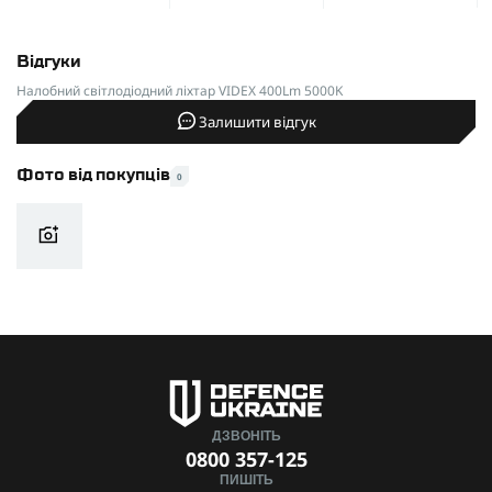
Регульований ремінь
USB-C кабель для зарядки
Відгуки
Інструкція
Налобний світлодіодний ліхтар VIDEX 400Lm 5000K
Обирайте VIDEX — впевненість у кожному кроці!
Залишити відгук
Фото від покупців
0
ДЗВОНІТЬ
0800 357-125
ПИШІТЬ