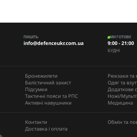
ПИШІТЬ
МИ ГОТОВІ!
info@defenceukr.com.ua
9:00 - 21:00
БУДНІ
Бронежилети
Рюкзаки та 
Балістичний захист
Одяг та взут
Підсумки
Додаткове 
Тактичні пояси та РПС
Ножі/Мульті
Активні навушники
Медицина
Контакти
Обмін та п
Доставка і оплата
ь