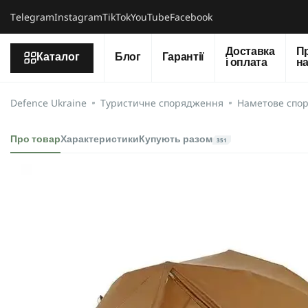
Тelegram
Instagram
TikTok
YouTube
Facebook
Доставка
П
Каталог
Блог
Гарантії
і оплата
н
Defence Ukraine
Туристичне спорядження
Наметове спо
Про товар
Характеристики
Купують разом
351