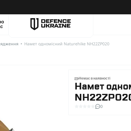
ро
ас
рядження
Намет одномісний Naturehike NH22ZP020
Немає в наявності
Намет одном
NH22ZP020
0