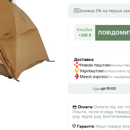
Знижка 5% на перше за
Кешбек
ПОВІДОМИТ
+308 ₴
Доставка
Новою поштою
Безкоштовна
Укрпоштою
Безкоштовно пр
Meest express
За тарифами
будні
до 19:00
Оплата під час о
Оплата:
Пошти, після огляду товару
pay, Apple pay, Безготівков
Наші товари роз
Гарантія: