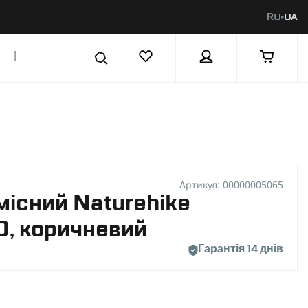
RU
UA
|
Артикул: 00000005065
існий Naturehike
, коричневий
Гарантія 14 днів