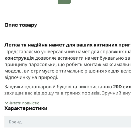
Опис товару
Легка та надійна намет для ваших активних при
Представляємо універсальний намет для справжніх ш
конструкція
дозволяє встановити намет буквально за 
принципу парасольки, що робить монтаж максимально
модель, ви отримуєте оптимальне рішення як для вело
відпочинку на природі.
Завдяки одношаровій будові та використанню
20D си
захищає вас від дощу та вітряних поривів. Зручний вну
комфортного сну та переодягання. Особливою перева
Читати повністю
кемпінгову розкладачку
всередині, що дозволяє дос
Характеристики
(розкладачка у комплект не входить).
Каркас із скловолокна робить намет не тільки стійким і
Бренд
перевага при далеких подорожах. Всі елементи компак