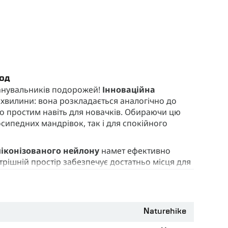
год
анувальників подорожей!
Інноваційна
хвилини: вона розкладається аналогічно до
 простим навіть для новачків. Обираючи цю
сипедних мандрівок, так і для спокійного
ліконізованого нейлону
намет ефективно
трішній простір забезпечує достатньо місця для
гою моделі є
можливість встановити
ягти максимуму комфорту під час відпочинку
 довговічним, але й дуже легким, а це суттєва
Naturehike
тно пакуються у спеціальний чохол, так що