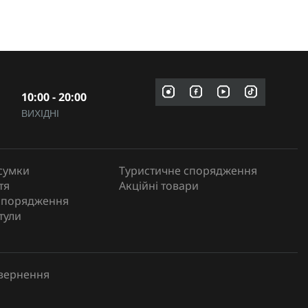
10:00 - 20:00
ВИХІДНІ
сумки
Туристичне спорядження
тя
Акційні товари
спорядження
тули
овернення