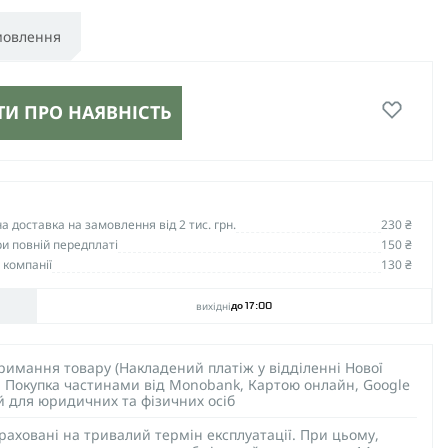
мовлення
И ПРО НАЯВНІСТЬ
 доставка на замовлення від 2 тис. грн.
230 ₴
и повній передплаті
150 ₴
 компанії
130 ₴
вихідні
до 17:00
тримання товару (Накладений платіж у відділенні Нової
), Покупка частинами від Monobank, Картою онлайн, Google
ий для юридичних та фізичних осіб
раховані на тривалий термін експлуатації. При цьому,