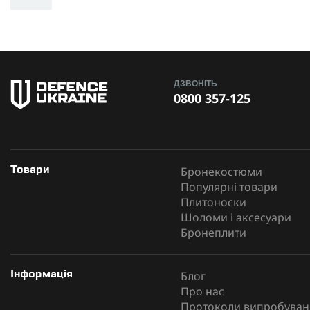
ДЗВОНІТЬ
0800 357-125
Бронекостюми
Товари
Популярні товари
Плитоноски
Шоломи і аксесуари
Бронеплити
Блог
Інформація
Про нас
Протоколи випробуван