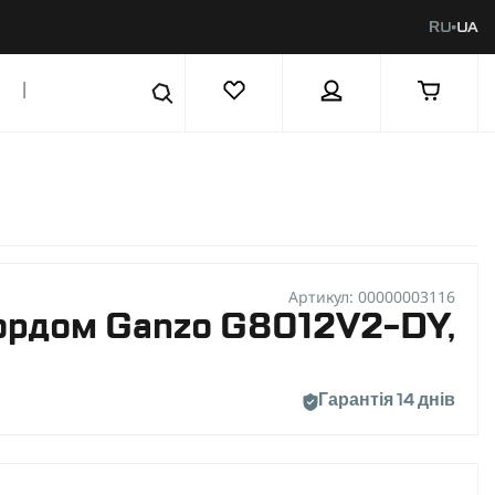
RU
UA
|
Артикул: 00000003116
кордом Ganzo G8012V2-DY,
Гарантія 14 днів