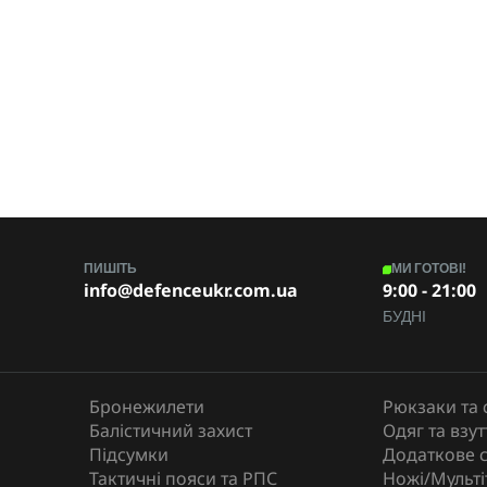
Рибальський, мисливський
Drop-point
125
Нержавіюча
243
113
ПИШІТЬ
МИ ГОТОВІ!
info@defenceukr.com.ua
9:00 - 21:00
+-58 HRC
БУДНІ
8CR13
Прямий
Бронежилети
Рюкзаки та 
Є
Балістичний захист
Одяг та взут
Підсумки
Додаткове 
Ganzo
Тактичні пояси та РПС
Ножі/Мульті