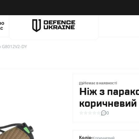
ро
ас
o G8012V2-DY
Немає в наявності
Ніж з пара
коричневий
0
Коричневий
Колір