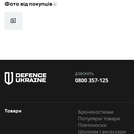
Фото від покупців
0
Вид ножа
Форма клинка
Довжина рукояті (мм)
Сталь клинка
Загальна довжина (мм)
Довжина клинка (мм)
ДЗВОНІТЬ
0800 357-125
Твердість клинка
Марка сталі
Тип заточення
Бронекостюми
Товари
Чохол / ножни
Популярні товари
Плитоноски
Виробник
Шоломи і аксесуари