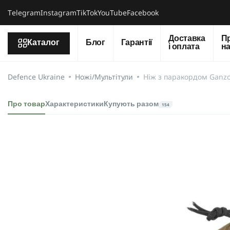
Тelegram
Instagram
TikTok
YouTube
Facebook
Доставка
П
Каталог
Блог
Гарантії
і оплата
н
Defence Ukraine
Ножі/Мультітули
Ніж з паракордом Ganz
Про товар
Характеристики
Купують разом
154