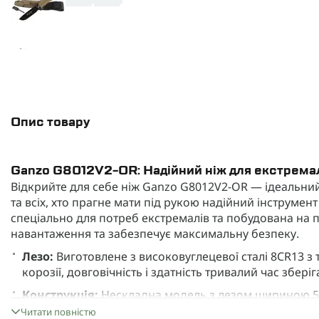
Опис товару
Ganzo G8012V2-OR: Надійний ніж для екстрема
Відкрийте для себе ніж Ganzo G8012V2-OR — ідеальни
та всіх, хто прагне мати під рукою надійний інструмен
спеціально для потреб екстремалів та побудована на п
навантаження та забезпечує максимальну безпеку.
Лезо:
Виготовлене з високовуглецевої сталі 8CR13 з т
корозії, довговічність і здатність тривалий час зберіг
Конструкція:
Нескладна модель з лезом шириною 5 
багатофункціональним та зручним для різних завда
Читати повністю