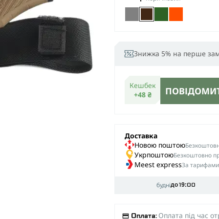
Знижка 5% на перше за
Кешбек
ПОВІДОМИТ
+48 ₴
Доставка
Новою поштою
Безкоштовна
Укрпоштою
Безкоштовно пр
Meest express
За тарифами
будні
до 19:00
Оплата під час о
Оплата: