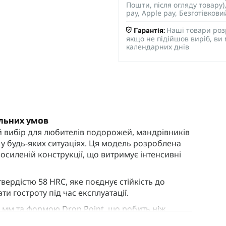
Пошти, після огляду товару
pay, Apple pay, Безготівков
Наші товари роз
Гарантія:
якщо не підійшов виріб, ви
календарних днів
льних умов
й вибір для любителів подорожей, мандрівників
т у будь-яких ситуаціях. Ця модель розроблена
осиленій конструкції, що витримує інтенсивні
вердістю 58 HRC, яке поєднує стійкість до
ати гостроту під час експлуатації.
мм та формою Drop Point, що робить ніж
нь, включаючи роботу з твердими матеріалами