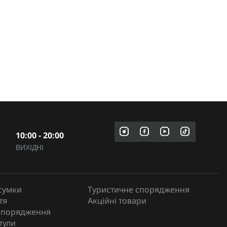
10:00 - 20:00
ВИХІДНІ
сумки
Туристичне спорядження
тя
Акційні товари
спорядження
тули