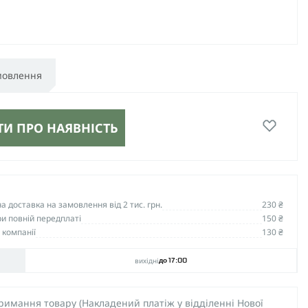
мовлення
И ПРО НАЯВНІСТЬ
 доставка на замовлення від 2 тис. грн.
230 ₴
и повній передплаті
150 ₴
 компанії
130 ₴
вихідні
до 17:00
тримання товару (Накладений платіж у відділенні Нової