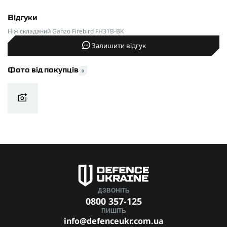
Відгуки
Нiж складаний Ganzo Firebird FH31B-BK
Залишити відгук
Фото від покупців
0
ДЗВОНІТЬ
0800 357-125
ПИШІТЬ
info@defenceukr.com.ua