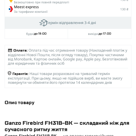
Безкоштовно при повній передплаті
Meest express
130 ₴
За тарифами компанії
Термін відправлення 3-4 дні
будні
вихідні
до 19:00
до 17:00
Оплата під час отримання товару (Накладений платіж у
Оплата:
відділенні Нової Пошти, після огляду товару), Покупка частинами
від Monobank, Картою онлайн, Google pay, Apple pay, Безготівковий
для юридичних та фізичних осіб
Наші товари розраховані на тривалий термін
Гарантія:
експлуатації. При цьому, якщо не підійшов виріб, ви маєте змогу
повернути чи обміняти його протягом 14 календарних днів
Опис товару
Ganzo Firebird FH31B-BK — складаний ніж для
сучасного ритму життя
Ganzo Firebird FH31B-BK
— це зразок гармонійного