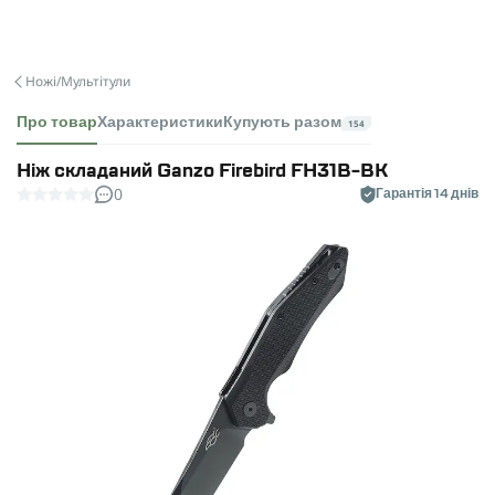
Ножі/Мультітули
Про товар
Характеристики
Купують разом
154
Нiж складаний Ganzo Firebird FH31B-BK
0
Гарантія 14 днів