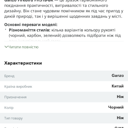
поєднання практичності, витривалості та стильного
дизайну. Він стане чудовим помічником як під час пригод у
дикій природі, так і у вирішенні щоденних завдань у місті.
Основні переваги моделі:
Різноманіття стилів:
кілька варіантів кольору рукояті
(чорний, карбон, зелений) дозволяють підібрати ніж під
ваш індивідуальний смак.
Читати повністю
Клинок зі сталі D2:
забезпечує відмінну стійкість до
деформацій, довго зберігає гостроту та не боїться
корозії.
Характеристики
Спеціальна форма клинка Wharncliffe:
подарує чистий і
точний зріз, що ідеально підходить як для тонкої роботи,
Бренд
Ganzo
так і для складних завдань на природі.
Країна виробник
Китай
Надійна рукоятка з G10:
склотекстолітова основа
гарантує зносостійкість, захист від вологи та хімічних
Призначення
Ніж
речовин. Ергономічний дизайн сприяє впевненому хвату
навіть у дощову погоду.
Колір
Чорний
Безпека понад усе:
замок Liner lock забезпечує просту
фіксацію леза, завдяки чому користування ножем стає
Тип товару
Ніж
безпечним і комфортним.