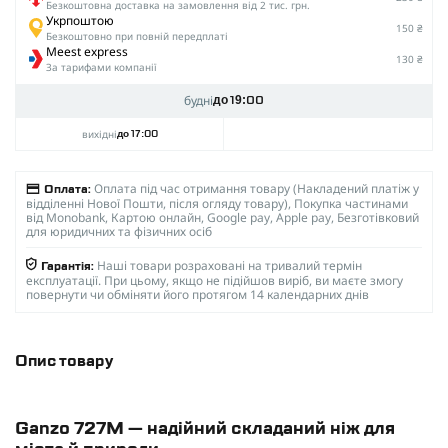
Безкоштовна доставка на замовлення від 2 тис. грн.
Укрпоштою
150 ₴
Безкоштовно при повній передплаті
Meest express
130 ₴
За тарифами компанії
будні
до 19:00
вихідні
до 17:00
Оплата під час отримання товару (Накладений платіж у
Оплата:
відділенні Нової Пошти, після огляду товару), Покупка частинами
від Monobank, Картою онлайн, Google pay, Apple pay, Безготівковий
для юридичних та фізичних осіб
Наші товари розраховані на тривалий термін
Гарантія:
експлуатації. При цьому, якщо не підійшов виріб, ви маєте змогу
повернути чи обміняти його протягом 14 календарних днів
Опис товару
Ganzo 727M — надійний складаний ніж для