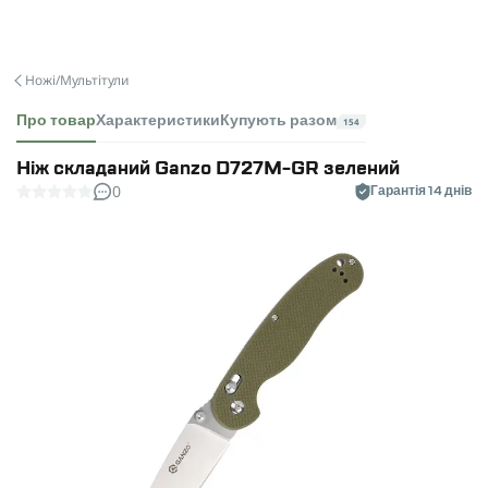
Ножі/Мультітули
Про товар
Характеристики
Купують разом
154
Ніж складаний Ganzo D727M-GR зелений
0
Гарантія 14 днів