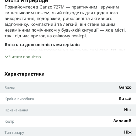
міста й природи
Познайомтеся з Ganzo 727M — практичним і зручним
кишеньковим ножем, який підходить для щоденного
використання, подорожей, риболовлі та активного
відпочинку. Компактний та легкий, він стане вашим
незамінним помічником у будь-якій ситуації — як в місті,
так і під час пригод на свіжому повітрі.
Якість та довговічність матеріалів
Надійне лезо виготовлене з високоякісної сталі D2, яка
зберігає гостроту надовго і стійка до іржі.
Читати повністю
Гладке заточення забезпечує легку порізку харчових
продуктів, тканин, різних матеріалів.
Характеристики
Довжина леза становить 89 мм, а повна довжина ножа
— 210 мм, що робить його універсальним для будь-яких
Бренд
Ganzo
завдань.
Країна виробник
Китай
Товщина леза біля обуха — 3,5 мм, що гарантує міцність
під час робіт з твердими матеріалами.
Призначення
Ніж
Рукоятка виконана з сучасного G10 — пластику, який
відзначається стійкістю до механічних і хімічних впливів.
Колір
Зелений
Ергономічна форма ручки дозволяє надійно тримати ніж
навіть мокрою рукою.
Тип товару
Ніж