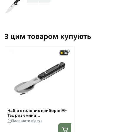
З цим товаром купують
Набір столових приборів M-
Tac роз'ємний
(ложка+виделка+ніж). Чорний
Залишити відгук