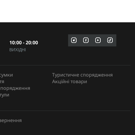
10:00 - 20:00
ВИХІДНІ
сумки
Туристичне спорядження
тя
Акційні товари
спорядження
тули
овернення