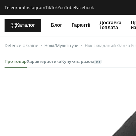
Тelegram
Instagram
TikTok
YouTube
Facebook
Доставка
П
Каталог
Блог
Гарантії
і оплата
н
Defence Ukraine
Ножі/Мультітули
Ніж складаний Ganzo Fi
Про товар
Характеристики
Купують разом
154