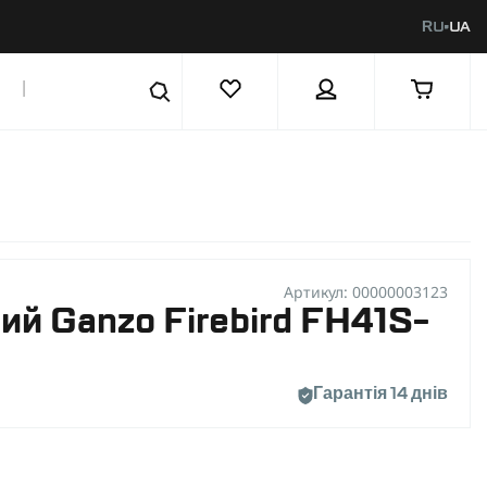
RU
UA
|
Артикул: 00000003123
ий Ganzo Firebird FH41S-
Гарантія 14 днів