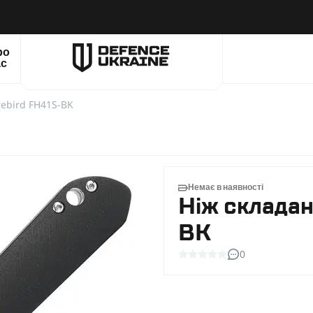
ро
ас
rebird FH41S-BK
Немає в наявності
Ніж складан
BK
0