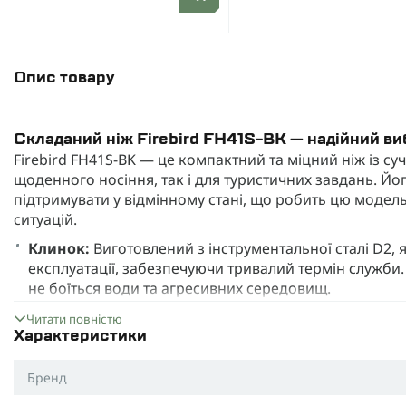
Опис товару
Складаний ніж Firebird FH41S-BK — надійний ви
Firebird FH41S-BK — це компактний та міцний ніж із с
щоденного носіння, так і для туристичних завдань. Йо
підтримувати у відмінному стані, що робить цю модел
ситуацій.
Клинок:
Виготовлений з інструментальної сталі D2, я
експлуатації, забезпечуючи тривалий термін служби. 
не боїться води та агресивних середовищ.
Механізм відкривання:
Зручний фліппер дозволяє
Читати повністю
пальця. Після відкривання клинок фіксується для бе
Характеристики
Руків’я:
Виконане з надміцного склотекстоліту G10, я
Бренд
навіть у вологій руці. Ергономічна форма руків’я та