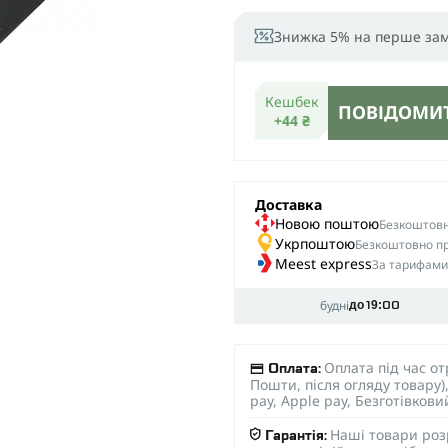
Знижка 5% на перше за
Кешбек
ПОВІДОМИТ
+44 ₴
Доставка
Новою поштою
Безкоштовна
Укрпоштою
Безкоштовно пр
Meest express
За тарифами
будні
до 19:00
Оплата під час о
Оплата:
Пошти, після огляду товару
pay, Apple pay, Безготівков
Наші товари роз
Гарантія: