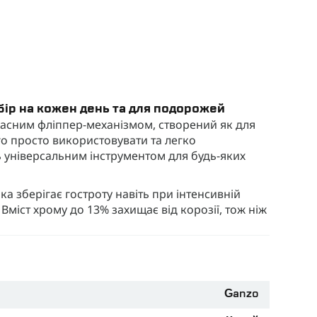
бір на кожен день та для подорожей
учасним фліппер-механізмом, створений як для
го просто використовувати та легко
ь універсальним інструментом для будь-яких
ка зберігає гостроту навіть при інтенсивній
Вміст хрому до 13% захищає від корозії, тож ніж
 швидко розкласти ніж одним натисканням
зпеки під час використання.
кий стійкий до ударів, деформацій, не ковзає
Ganzo
 текстурована поверхня забезпечують надійне й