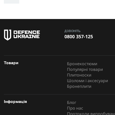
ДЗВОНІТЬ
0800 357-125
Бронекостюми
Товари
Популярні товари
Плитоноски
Шоломи і аксесуари
Бронеплити
Блог
Інформація
Про нас
Протоколи випробуван