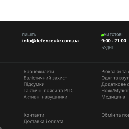
ПИШІТЬ
МИ ГОТОВІ!
info@defenceukr.com.ua
9:00 - 21:00
БУДНІ
Бронежилети
Рюкзаки та 
Балістичний захист
Одяг та взут
Підсумки
Додаткове 
Тактичні пояси та РПС
Ножі/Мульті
Активні навушники
Медицина
Контакти
Обмін та п
Доставка і оплата
ь