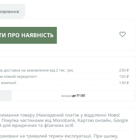
мовлення
И ПРО НАЯВНІСТЬ
 доставка на замовлення від 2 тис. грн.
230 ₴
и повній передплаті
150 ₴
 компанії
130 ₴
вихідні
до 17:00
тримання товару (Накладений платіж у відділенні Нової
), Покупка частинами від Monobank, Картою онлайн, Google
ий для юридичних та фізичних осіб
раховані на тривалий термін експлуатації. При цьому,