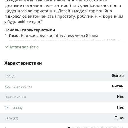
ідеальне поєднання елегантності та функціональності для
щоденного використання. Дизайн моделі гармонійно
підкреслює витонченість і простоту, роблячи ніж доречним
у будь-якій ситуації.
Основні характеристики
Лезо:
Клинок spear-point із довжиною 85 мм
виготовлений з високоякісної нержавіючої сталі 440С із
твердістю 58-60 HRC, що гарантує тривале збереження
Читати повністю
гостроти та стійкість до корозії.
Довжина:
Довжина виробу у розкладеному вигляді
Характеристики
становить 204 мм, у складеному – 118 мм.
Фіксація:
Механізм замка Button lock надійно блокує
Бренд
Ganzo
лезо і запобігає випадковому відкриванню в кишені.
Країна виробник
Китай
Матеріали та конструкція
Руків’я інструменту виготовлене з анодованого алюмінію і
Призначення
Ніж
прикрашене дерев’яними вставками, що додають
особливого шарму. Для практичності модель оснащена
Тип товару
Ніж
міцною кліпсою для кріплення до пояса або екіпірування.
Переваги Ganzo G707
Вага (кг)
0,115
Напівавтоматичний механізм відкривання для