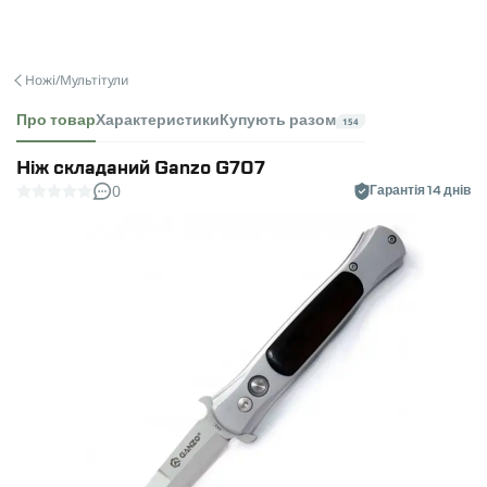
Ножі/Мультітули
Про товар
Характеристики
Купують разом
154
Ніж складаний Ganzo G707
0
Гарантія 14 днів