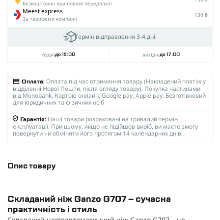
Безкоштовно при повній передплаті
Meest express
130 ₴
За тарифами компанії
Термін відправлення 3-4 дні
будні
вихідні
до 19:00
до 17:00
Оплата під час отримання товару (Накладений платіж у
Оплата:
відділенні Нової Пошти, після огляду товару), Покупка частинами
від Monobank, Картою онлайн, Google pay, Apple pay, Безготівковий
для юридичних та фізичних осіб
Наші товари розраховані на тривалий термін
Гарантія:
експлуатації. При цьому, якщо не підійшов виріб, ви маєте змогу
повернути чи обміняти його протягом 14 календарних днів
Опис товару
Складаний ніж Ganzo G707 – сучасна
практичність і стиль
Складаний напівавтоматичний ніж Ganzo G707 – це