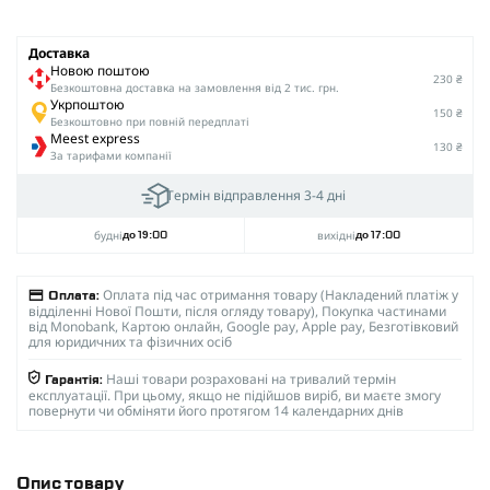
Доставка
Новою поштою
230 ₴
Безкоштовна доставка на замовлення від 2 тис. грн.
Укрпоштою
150 ₴
Безкоштовно при повній передплаті
Meest express
130 ₴
За тарифами компанії
Термін відправлення 3-4 дні
будні
вихідні
до 19:00
до 17:00
Оплата під час отримання товару (Накладений платіж у
Оплата:
відділенні Нової Пошти, після огляду товару), Покупка частинами
від Monobank, Картою онлайн, Google pay, Apple pay, Безготівковий
для юридичних та фізичних осіб
Наші товари розраховані на тривалий термін
Гарантія:
експлуатації. При цьому, якщо не підійшов виріб, ви маєте змогу
повернути чи обміняти його протягом 14 календарних днів
Опис товару