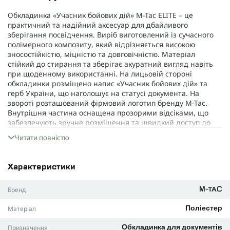
Обкладинка «Учасник бойових дій» M-Tac ELITE – це
практичний та надійний аксесуар для дбайливого
зберігання посвідчення. Виріб виготовлений із сучасного
полімерного композиту, який відрізняється високою
зносостійкістю, міцністю та довговічністю. Матеріал
стійкий до стирання та зберігає акуратний вигляд навіть
при щоденному використанні. На лицьовій стороні
обкладинки розміщено напис «Учасник бойових дій» та
герб України, що наголошує на статусі документа. На
звороті розташований фірмовий логотип бренду M-Tac.
Внутрішня частина оснащена прозорими відсіками, що
забезпечують зручне розміщення та швидкий доступ до
документа.
Читати повністю
ХАРАКТЕРИСТИКИ:
бренд: M-Tac
Характеристики
серія: ELITE
Бренд
M-TAC
тип виробу: обкладинка для посвідчення
матеріал: полімерний композит
Матеріал
Поліестер
розміри (у закритому вигляді): 8,5×10 см
Призначення
Обкладинка для документів