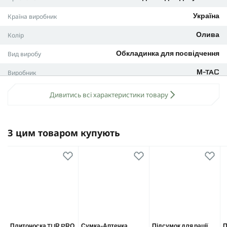
внутрішнє оснащення: прозорі відділення для
документів
Країна виробник
Україна
Обкладинка M-Tac ELITE поєднує практичність, надійність і
Колір
Олива
акуратний зовнішній вигляд, забезпечуючи захист
важливого документа в будь-яких умовах.
Вид виробу
Обкладинка для посвідчення
Виробник
M-TAC
Дивитись всі характеристики товару
З цим товаром купують
Плитоноска TUR PRO
Сумка-Аптечка
Підсумок для рації.
П