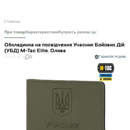
Гаманці
Про товар
Характеристики
Купують разом
293
Обкладинка на посвідчення Учасник Бойових Дій
(УБД) M-Tac Elite. Олива
0
Гарантія 14 днів